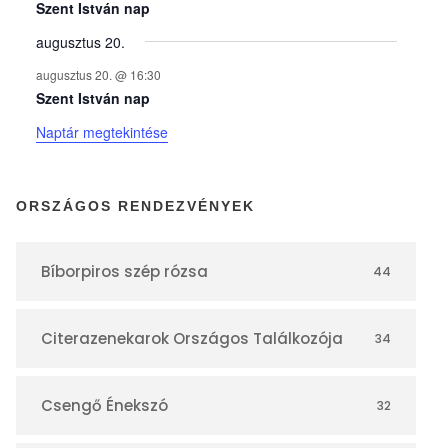
y
Szent István nap
augusztus 20.
e
augusztus 20. @ 16:30
Szent István nap
k
Naptár megtekintése
n
ORSZÁGOS RENDEZVÉNYEK
a
Bíborpiros szép rózsa
44
p
Citerazenekarok Országos Találkozója
34
t
á
Csengő Énekszó
32