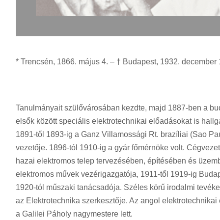
* Trencsén, 1866. május 4. – † Budapest, 1932. december
Tanulmányait szülővárosában kezdte, majd 1887-ben a b
elsők között speciális elektrotechnikai előadásokat is hallg
1891-től 1893-ig a Ganz Villamossági Rt. brazíliai (Sao 
vezetője. 1896-tól 1910-ig a gyár főmérnöke volt. Cégveze
hazai elektromos telep tervezésében, építésében és üzemb
elektromos művek vezérigazgatója, 1911-től 1919-ig Buda
1920-tól műszaki tanácsadója. Széles körű irodalmi tevéke
az Elektrotechnika szerkesztője. Az angol elektrotechnikai 
a Galilei Páholy nagymestere lett.