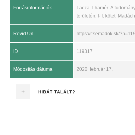
Forrásinformációk
Lacza Tihamér: A tudomány
területén, I-II. kötet, Madá
Rövid Url
https://csemadok.sk/?p=11
ID
119317
Módosítás dátuma
2020. február 17.
HIBÁT TALÁLT?