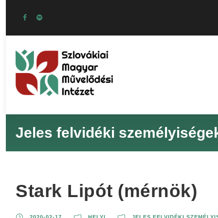
Jeles felvidéki személyisége
Stark Lipót (mérnök)
2020-02-17
HELYI
JELES FELVIDÉKI SZEMÉLY