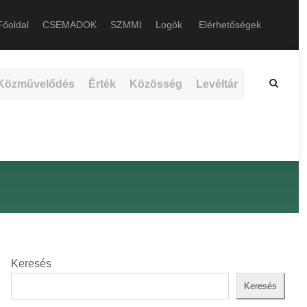
őoldal
CSEMADOK
SZMMI
Logók
Elérhetőségek
Közművelődés
Érték
Közösség
Levéltár
Keresés
Keresés