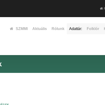
F
SZMMI
Aktuális
Rólunk
Adattár:
Folklór
k
ISÉGEK