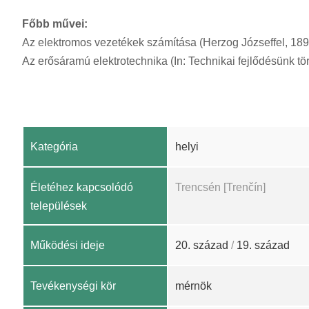
Főbb művei:
Az elektromos vezetékek számítása (Herzog Józseffel, 189
Az erősáramú elektrotechnika (In: Technikai fejlődésünk tör
Kategória
helyi
Életéhez kapcsolódó
Trencsén [Trenčín]
települések
Működési ideje
20. század
/
19. század
Tevékenységi kör
mérnök