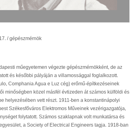
 17. / gépészmérnök
udapesti műegyetemen végezte gépészmérnökként, de az
atott és későbbi pályáján a villamossággal foglalkozott.
Paulo, Comphania Agua e Luz cég) erőmű-építkezéseinek
tői minőségben közel másfél évtizeden át számos külföldi és
e helyezésében vett részt. 1911-ben a konstantinápolyi
pest Székesfőváros Elektromos Műveinek vezérigazgatója,
nységet folytatott. Számos szaklapnak volt munkatársa és
egyesület, a Society of Electrical Engineers tagja. 1918-ban