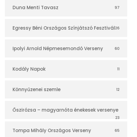
r
Duna Menti Tavasz
97
Egressy Béni Országos Színjátszó Fesztivál
26
Ipolyi Arnold Népmesemondó Verseny
60
Kodály Napok
11
Könnyűzenei szemle
12
Őszirózsa – magyarnóta énekesek versenye
23
Tompa Mihály Országos Verseny
65