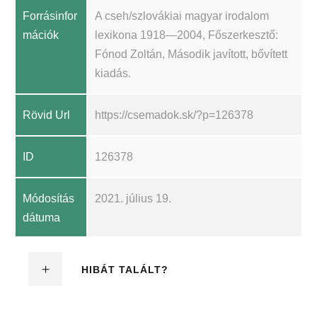
Forrásinfor
A cseh/szlovákiai magyar irodalom
mációk
lexikona 1918—2004, Főszerkesztő:
Fónod Zoltán, Második javított, bővített
kiadás.
Rövid Url
https://csemadok.sk/?p=126378
ID
126378
Módosítás
2021. július 19.
dátuma
HIBÁT TALÁLT?