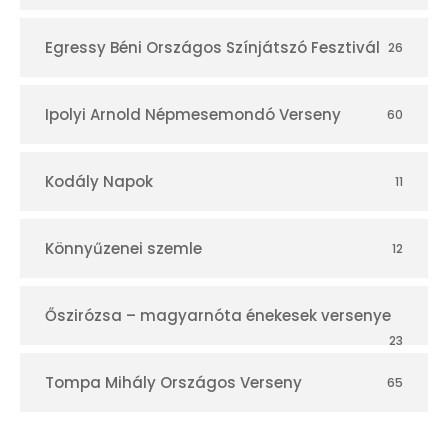
Egressy Béni Országos Színjátszó Fesztivál
26
Ipolyi Arnold Népmesemondó Verseny
60
Kodály Napok
11
Könnyűzenei szemle
12
Őszirózsa – magyarnóta énekesek versenye
23
Tompa Mihály Országos Verseny
65