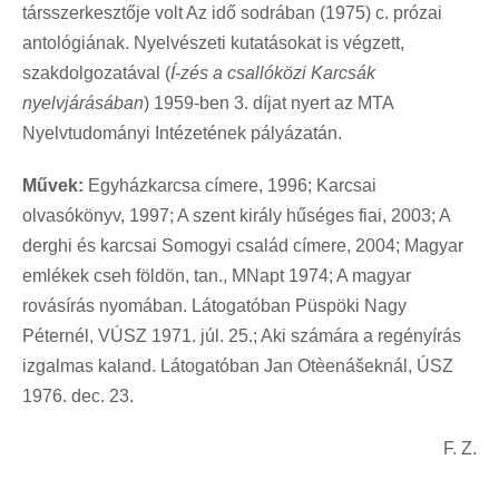
társszerkesztője volt Az idő sodrában (1975) c. prózai
antológiának. Nyelvészeti kutatásokat is végzett,
szakdolgozatával (
Í-zés a csallóközi Karcsák
nyelvjárásában
) 1959-ben 3. díjat nyert az MTA
Nyelvtudományi Intézetének pályázatán.
Művek:
Egyházkarcsa címere, 1996; Karcsai
olvasókönyv, 1997; A szent király hűséges fiai, 2003; A
derghi és karcsai Somogyi család címere, 2004; Magyar
emlékek cseh földön, tan., MNapt 1974; A magyar
rovásírás nyomában. Látogatóban Püspöki Nagy
Péternél, VÚSZ 1971. júl. 25.; Aki számára a regényírás
izgalmas kaland. Látogatóban Jan Otèenášeknál, ÚSZ
1976. dec. 23.
F. Z.