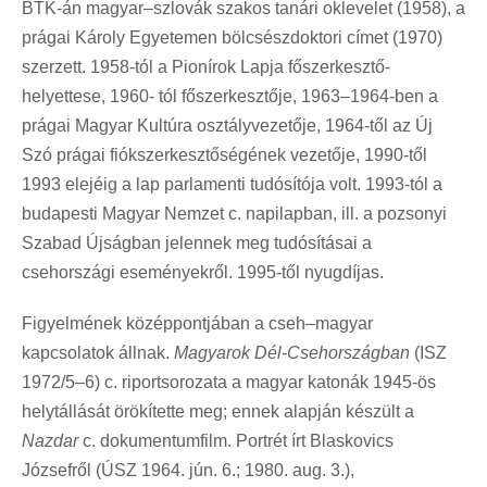
BTK-án magyar–szlovák szakos tanári oklevelet (1958), a
prágai Károly Egyetemen bölcsészdoktori címet (1970)
szerzett. 1958-tól a Pionírok Lapja főszerkesztő-
helyettese, 1960- tól főszerkesztője, 1963–1964-ben a
prágai Magyar Kultúra osztályvezetője, 1964-től az Új
Szó prágai fiókszerkesztőségének vezetője, 1990-től
1993 elejéig a lap parlamenti tudósítója volt. 1993-tól a
budapesti Magyar Nemzet c. napilapban, ill. a pozsonyi
Szabad Újságban jelennek meg tudósításai a
csehországi eseményekről. 1995-től nyugdíjas.
Figyelmének középpontjában a cseh–magyar
kapcsolatok állnak.
Magyarok Dél-Csehországban
(ISZ
1972/5–6) c. riportsorozata a magyar katonák 1945-ös
helytállását örökítette meg; ennek alapján készült a
Nazdar
c. dokumentumfilm. Portrét írt Blaskovics
Józsefről (ÚSZ 1964. jún. 6.; 1980. aug. 3.),