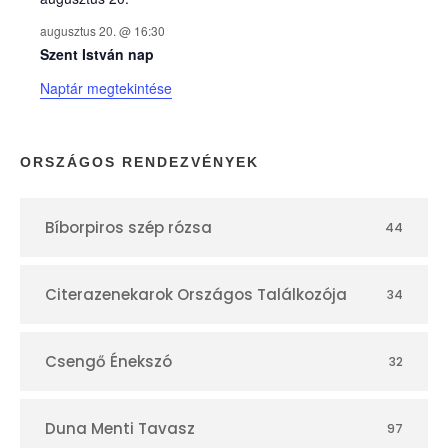
k
augusztus 20. @ 16:30
n
Szent István nap
Naptár megtekintése
a
p
ORSZÁGOS RENDEZVÉNYEK
t
Bíborpiros szép rózsa
44
á
r
Citerazenekarok Országos Találkozója
34
Csengő Énekszó
32
Duna Menti Tavasz
97