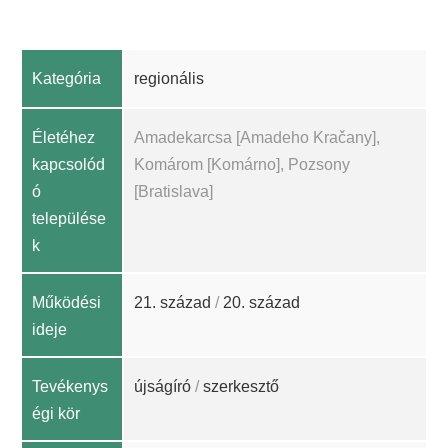
Kategória
regionális
Életéhez
Amadekarcsa [Amadeho Kračany],
kapcsolód
Komárom [Komárno], Pozsony
ó
[Bratislava]
települése
k
Működési
21. század
/
20. század
ideje
Tevékenys
újságíró
/
szerkesztő
égi kör