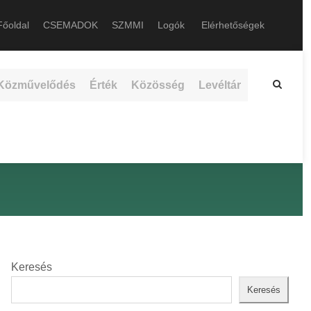
őoldal
CSEMADOK
SZMMI
Logók
Elérhetőségek
Közművelődés
Érték
Közösség
Levéltár
Keresés
Keresés