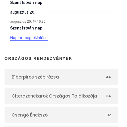
y
Szent István nap
augusztus 20.
e
augusztus 20. @ 16:30
Szent István nap
k
Naptár megtekintése
n
ORSZÁGOS RENDEZVÉNYEK
a
Bíborpiros szép rózsa
44
p
Citerazenekarok Országos Találkozója
34
t
á
Csengő Énekszó
32