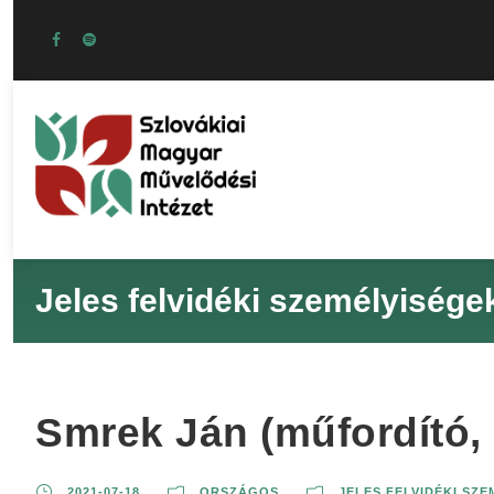
Jeles felvidéki személyisége
Smrek Ján (műfordító, 
2021-07-18
ORSZÁGOS
JELES FELVIDÉKI SZ