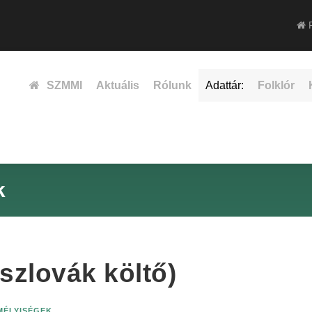
F
SZMMI
Aktuális
Rólunk
Adattár:
Folklór
k
szlovák költő)
EMÉLYISÉGEK