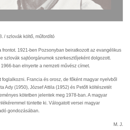
 / szlovák költő, műfordító
a frontot. 1921-ben Pozsonyban beiratkozott az evangélikus
éle szlovák sajtóorgánumok szerkesztőjeként dolgozott.
t, 1966-ban elnyerte a nemzeti művész címet.
foglalkozni. Francia és orosz, de főként magyar nyelvből
a Ady (1950), József Attila (1952) és Petőfi költészetét
űjteményes kötetben jelentek meg 1978-ban. A magyar
lékéremmel tüntette ki. Válogatott versei magyar
iadó gondozásában.
M. J.