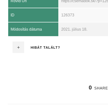
Rövid Url
https://csemadok.sk/?p=12
ID
126373
Módosítás dátuma
2021. július 18.
HIBÁT TALÁLT?
0
SHARE