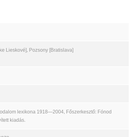
Lieskové], Pozsony [Bratislava]
irodalom lexikona 1918—2004, Főszerkesztő: Fónod
ített kiadás.