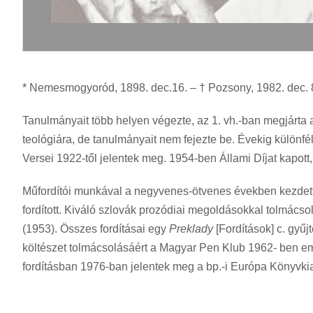
* Nemesmogyoród, 1898. dec.16. – † Pozsony, 1982. dec. 8.
Tanulmányait több helyen végezte, az 1. vh.-ban megjárta 
teológiára, de tanulmányait nem fejezte be. Évekig különf
Versei 1922-től jelentek meg. 1954-ben Állami Díjat kapot
Műfordítói munkával a negyvenes-ötvenes években kezdett 
fordított. Kiváló szlovák prozódiai megoldásokkal tolmácsolt
(1953). Összes fordításai egy
Preklady
[Fordítások] c. gy
költészet tolmácsolásáért a Magyar Pen Klub 1962- ben em
fordításban 1976-ban jelentek meg a bp.-i Európa Könyvk