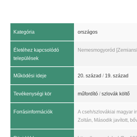
Kategória
országos
Életéhez kapcsolódó
Nemesmogyoród [Zemianske 
települések
Működési ideje
20. század
/
19. század
Tevékenységi kör
műfordító
/
szlovák költő
Forrásinformációk
A cseh/szlovákiai magyar 
Zoltán, Második javított, bőv