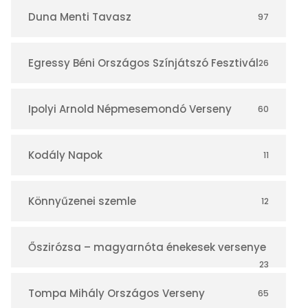
r
Duna Menti Tavasz
97
Egressy Béni Országos Színjátszó Fesztivál
26
Ipolyi Arnold Népmesemondó Verseny
60
Kodály Napok
11
Könnyűzenei szemle
12
Őszirózsa – magyarnóta énekesek versenye
23
Tompa Mihály Országos Verseny
65