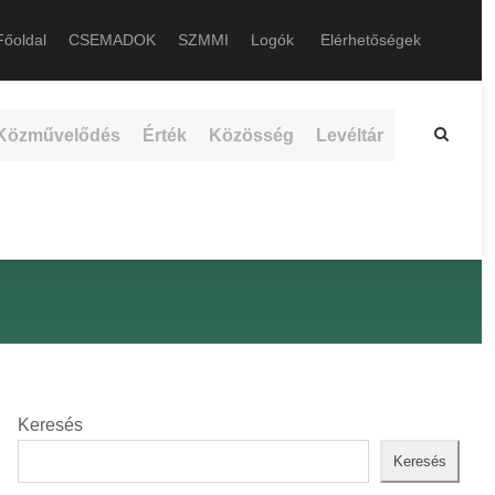
őoldal
CSEMADOK
SZMMI
Logók
Elérhetőségek
Közművelődés
Érték
Közösség
Levéltár
Keresés
Keresés