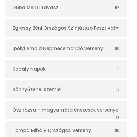
r
Duna Menti Tavasz
97
Egressy Béni Országos Színjátszó Fesztivál
26
Ipolyi Arnold Népmesemondó Verseny
60
Kodály Napok
11
Könnyűzenei szemle
12
Őszirózsa – magyarnóta énekesek versenye
23
Tompa Mihály Országos Verseny
65