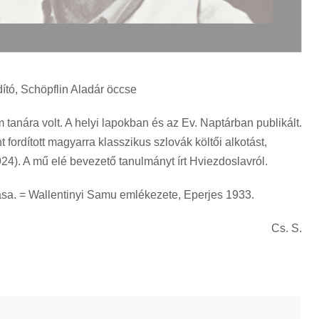
dító, Schöpflin Aladár öccse
tanára volt. A helyi lapokban és az Ev. Naptárban publikált.
nt fordított magyarra klasszikus szlovák költői alkotást,
24). A mű elé bevezető tanulmányt írt Hviezdoslavról.
tása. = Wallentinyi Samu emlékezete, Eperjes 1933.
Cs. S.