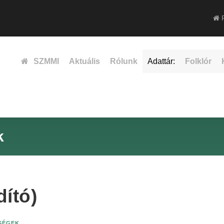
F
SZMMI
Aktuális
Rólunk
Adattár:
Folklór
k
ító)
ISÉGEK