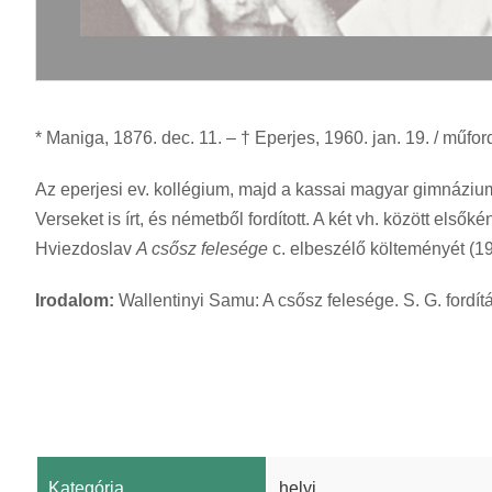
* Maniga, 1876. dec. 11. – † Eperjes, 1960. jan. 19. / műfor
Az eperjesi ev. kollégium, majd a kassai magyar gimnázium 
Verseket is írt, és németből fordított. A két vh. között elsőké
Hviezdoslav
A csősz felesége
c. elbeszélő költeményét (19
Irodalom:
Wallentinyi Samu: A csősz felesége. S. G. fordí
Kategória
helyi