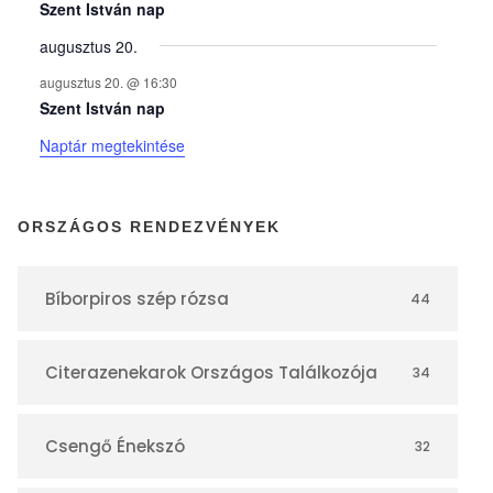
y
Szent István nap
augusztus 20.
e
augusztus 20. @ 16:30
Szent István nap
k
Naptár megtekintése
n
ORSZÁGOS RENDEZVÉNYEK
a
Bíborpiros szép rózsa
44
p
Citerazenekarok Országos Találkozója
34
t
á
Csengő Énekszó
32