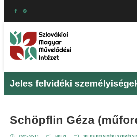
Jeles felvidéki személyisége
Schöpflin Géza (műford
2021-07-14
HELYI
JELES FELVIDÉKI SZEMÉLY