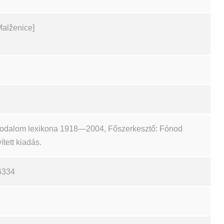
Malženice]
irodalom lexikona 1918—2004, Főszerkesztő: Fónod
ített kiadás.
6334