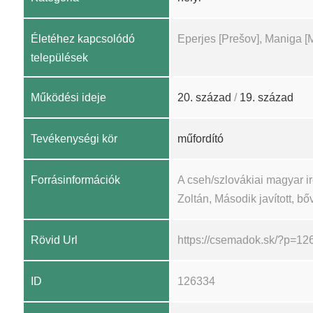
Életéhez kapcsolódó
Eperjes [Prešov], Maniga [
települések
Működési ideje
20. század
/
19. század
Tevékenységi kör
műfordító
Forrásinformációk
A cseh/szlovákiai magyar 
Zoltán, Második javított, bőv
Rövid Url
https://csemadok.sk/?p=12
ID
126334