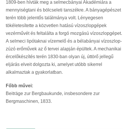
1809-ben hívták meg a selmecbányai Akadémiára a
mennyiségtani és bölcseleti tanszékre. A bányagépészet
terén több jelentős találmánya volt. Lényegesen
tökéletesítette a közvetlen hatású vízoszlopgépek
vezérművét és feltalálta a forgó mozgású vízoszlopgépet.
A selmeci lipótaknai vízemelő és a bélabányai vízoszlop-
zúzó erőművek az ő tervei alapján épültek. A mechanikai
ércelőkészítés terén 1830-ban olyan új, úttörő jellegű
eljárás elveit dolgozta ki, amelyet utóbb sikerrel
alkalmaztak a gyakorlatban.
Főbb művei:
Beiträge zur Bergbaukunde, insbesondere zur
Bergmaschinen, 1833.