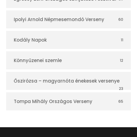
Ipolyi Arnold Népmesemondó Verseny
60
Kodály Napok
11
Könnyűzenei szemle
12
Őszirózsa – magyarnóta énekesek versenye
23
Tompa Mihály Országos Verseny
65