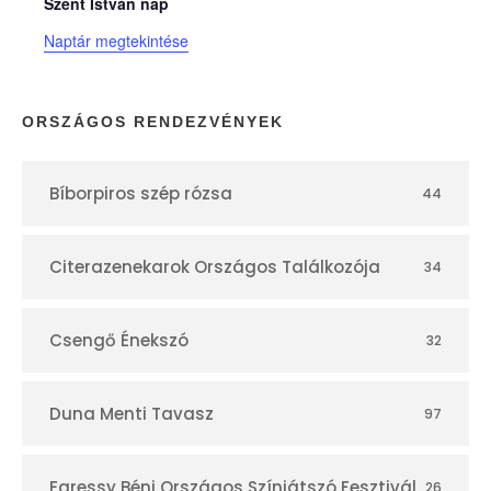
n
Szent István nap
Naptár megtekintése
a
p
ORSZÁGOS RENDEZVÉNYEK
t
Bíborpiros szép rózsa
44
á
r
Citerazenekarok Országos Találkozója
34
Csengő Énekszó
32
Duna Menti Tavasz
97
Egressy Béni Országos Színjátszó Fesztivál
26