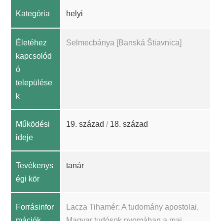
Kategória
helyi
Életéhez
Selmecbánya [Banská Štiavnica]
kapcsolód
ó
települése
k
Működési
19. század
/
18. század
ideje
Tevékenys
tanár
égi kör
Forrásinfor
Lacza Tihamér: A tudomány apostolai,
mációk
Magyar tudósok nyomában a mai