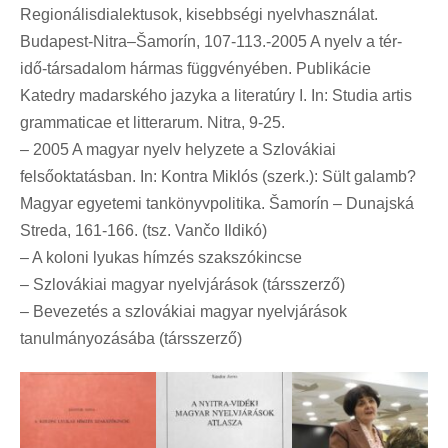
Regionálisdialektusok, kisebbségi nyelvhasználat.
Budapest-Nitra–Šamorín, 107-113.-2005 A nyelv a tér-
idő-társadalom hármas függvényében. Publikácie
Katedry madarského jazyka a literatúry I. In: Studia artis
grammaticae et litterarum. Nitra, 9-25.
– 2005 A magyar nyelv helyzete a Szlovákiai
felsőoktatásban. In: Kontra Miklós (szerk.): Sült galamb?
Magyar egyetemi tankönyvpolitika. Šamorín – Dunajská
Streda, 161-166. (tsz. Vančo Ildikó)
– A koloni lyukas hímzés szakszókincse
– Szlovákiai magyar nyelvjárások (társszerző)
– Bevezetés a szlovákiai magyar nyelvjárások
tanulmányozásába (társszerző)