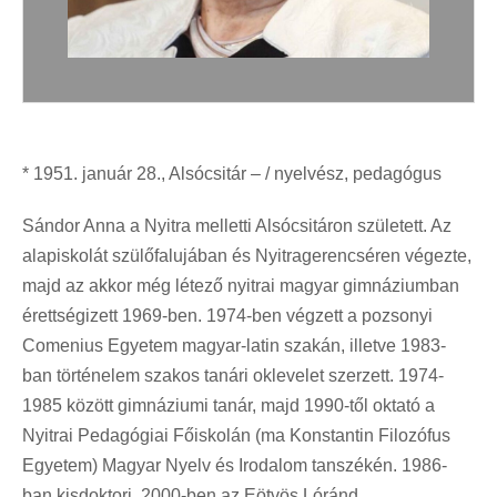
* 1951. január 28., Alsócsitár – / nyelvész, pedagógus
Sándor Anna a Nyitra melletti Alsócsitáron született. Az
alapiskolát szülőfalujában és Nyitragerencséren végezte,
majd az akkor még létező nyitrai magyar gimnáziumban
érettségizett 1969-ben. 1974-ben végzett a pozsonyi
Comenius Egyetem magyar-latin szakán, illetve 1983-
ban történelem szakos tanári oklevelet szerzett. 1974-
1985 között gimnáziumi tanár, majd 1990-től oktató a
Nyitrai Pedagógiai Főiskolán (ma Konstantin Filozófus
Egyetem) Magyar Nyelv és Irodalom tanszékén. 1986-
ban kisdoktori, 2000-ben az Eötvös Lóránd