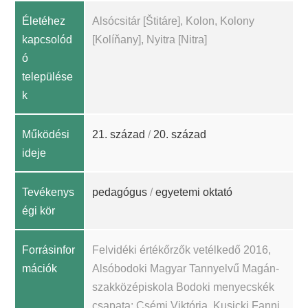
Életéhez
Alsócsitár [Štitáre], Kolon, Kolony
kapcsolód
[Kolíňany], Nyitra [Nitra]
ó
települése
k
Működési
21. század
/
20. század
ideje
Tevékenys
pedagógus
/
egyetemi oktató
égi kör
Forrásinfor
Felvidéki értékőrzők vetélkedő 2016,
mációk
Alsóbodoki Magyar Tannyelvű Magán-
szakközépiskola Bodoki menyecskék
csapata: Csémi Viktória, Kusicki Fanni,