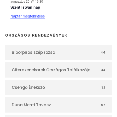
augusztus 20. @ 16:30
n
Szent István nap
Naptár megtekintése
a
p
ORSZÁGOS RENDEZVÉNYEK
t
Bíborpiros szép rózsa
44
á
r
Citerazenekarok Országos Találkozója
34
Csengő Énekszó
32
Duna Menti Tavasz
97