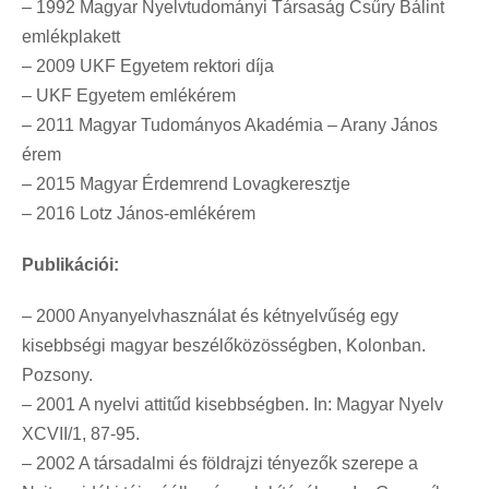
– 1992 Magyar Nyelvtudományi Társaság Csűry Bálint
emlékplakett
– 2009 UKF Egyetem rektori díja
– UKF Egyetem emlékérem
– 2011 Magyar Tudományos Akadémia – Arany János
érem
– 2015 Magyar Érdemrend Lovagkeresztje
– 2016 Lotz János-emlékérem
Publikációi:
– 2000 Anyanyelvhasználat és kétnyelvűség egy
kisebbségi magyar beszélőközösségben, Kolonban.
Pozsony.
– 2001 A nyelvi attitűd kisebbségben. In: Magyar Nyelv
XCVII/1, 87-95.
– 2002 A társadalmi és földrajzi tényezők szerepe a