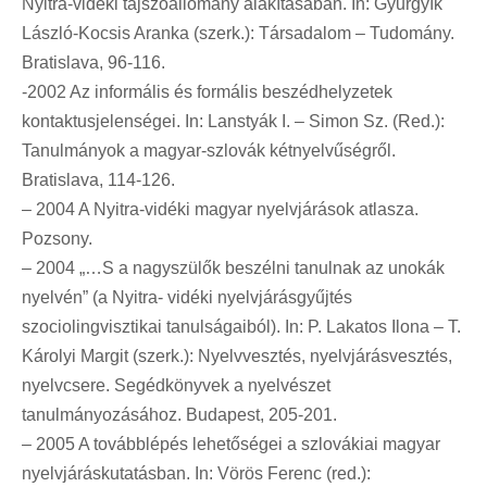
Nyitra-vidéki tájszóállomány alakításában. In: Gyurgyík
László-Kocsis Aranka (szerk.): Társadalom – Tudomány.
Bratislava, 96-116.
-2002 Az informális és formális beszédhelyzetek
kontaktusjelenségei. In: Lanstyák I. – Simon Sz. (Red.):
Tanulmányok a magyar-szlovák kétnyelvűségről.
Bratislava, 114-126.
– 2004 A Nyitra-vidéki magyar nyelvjárások atlasza.
Pozsony.
– 2004 „…S a nagyszülők beszélni tanulnak az unokák
nyelvén” (a Nyitra- vidéki nyelvjárásgyűjtés
szociolingvisztikai tanulságaiból). In: P. Lakatos Ilona – T.
Károlyi Margit (szerk.): Nyelvvesztés, nyelvjárásvesztés,
nyelvcsere. Segédkönyvek a nyelvészet
tanulmányozásához. Budapest, 205-201.
– 2005 A továbblépés lehetőségei a szlovákiai magyar
nyelvjáráskutatásban. In: Vörös Ferenc (red.):