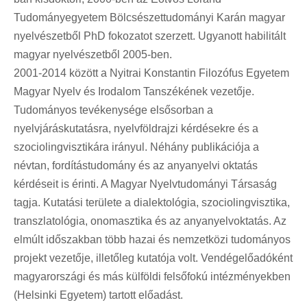
Tudományegyetem Bölcsészettudományi Karán magyar
nyelvészetből PhD fokozatot szerzett. Ugyanott habilitált
magyar nyelvészetből 2005-ben.
2001-2014 között a Nyitrai Konstantin Filozófus Egyetem
Magyar Nyelv és Irodalom Tanszékének vezetője.
Tudományos tevékenysége elsősorban a
nyelvjáráskutatásra, nyelvföldrajzi kérdésekre és a
szociolingvisztikára irányul. Néhány publikációja a
névtan, fordítástudomány és az anyanyelvi oktatás
kérdéseit is érinti. A Magyar Nyelvtudományi Társaság
tagja. Kutatási területe a dialektológia, szociolingvisztika,
transzlatológia, onomasztika és az anyanyelvoktatás. Az
elmúlt időszakban több hazai és nemzetközi tudományos
projekt vezetője, illetőleg kutatója volt. Vendégelőadóként
magyarországi és más külföldi felsőfokú intézményekben
(Helsinki Egyetem) tartott előadást.