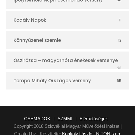
Kodály Napok
11
Könnyűzenei szemle
12
Őszirózsa – magyarnóta énekesek versenye
23
Tompa Mihály Országos Verseny
65
CSEMADOK
|
SZMMI
|
Elérhetőségek
Copyright 2018 Szlovákiai Magyar Művelődési Intézet |
Created by - Készítette:
Konkoly László - NITON s.r.o.