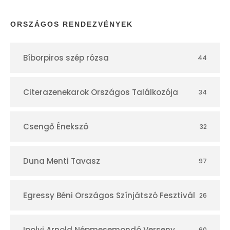
p
ORSZÁGOS RENDEZVÉNYEK
t
Bíborpiros szép rózsa
44
á
r
Citerazenekarok Országos Találkozója
34
Csengő Énekszó
32
Duna Menti Tavasz
97
Egressy Béni Országos Színjátszó Fesztivál
26
Ipolyi Arnold Népmesemondó Verseny
60