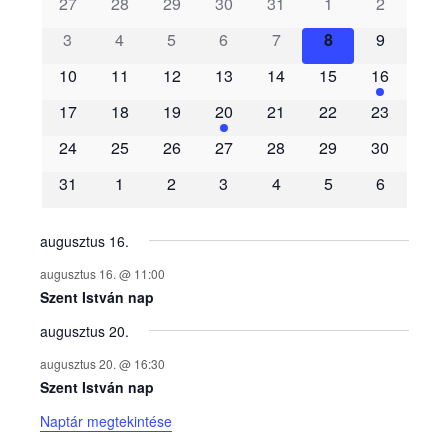
s
27
28
29
30
31
1
2
3
4
5
6
7
8
9
e
10
11
12
13
14
15
16
m
17
18
19
20
21
22
23
é
24
25
26
27
28
29
30
31
1
2
3
4
5
6
n
y
augusztus 16.
augusztus 16. @ 11:00
e
Szent István nap
augusztus 20.
k
augusztus 20. @ 16:30
n
Szent István nap
Naptár megtekintése
a