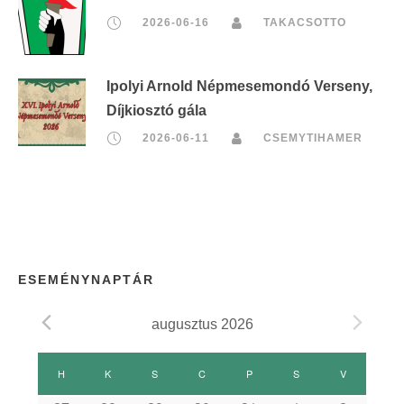
2026-06-16
TAKACSOTTO
Ipolyi Arnold Népmesemondó Verseny,
Díjkiosztó gála
2026-06-11
CSEMYTIHAMER
ESEMÉNYNAPTÁR
augusztus 2026
E
H
HÉTFŐ
K
KEDD
S
SZERDA
C
CSÜTÖRTÖK
P
PÉNTEK
S
SZOMBAT
V
VASÁRNAP