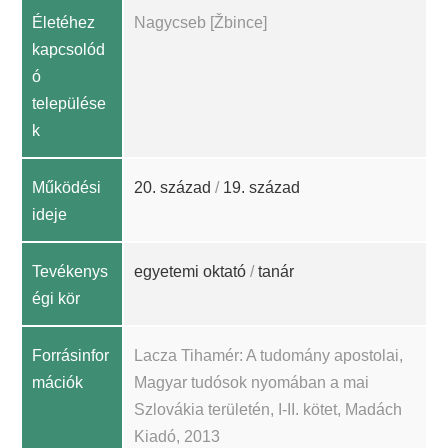
Életéhez
Nagycseb [Žbince]
kapcsolód
ó
települése
k
Működési
20. század
/
19. század
ideje
Tevékenys
egyetemi oktató
/
tanár
égi kör
Forrásinfor
Lacza Tihamér: A tudomány apostolai,
mációk
Magyar tudósok nyomában a mai
Szlovákia területén, I-II. kötet, Madách
Kiadó, 2013