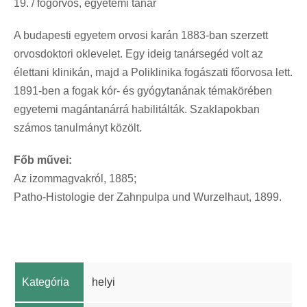
19. / fogorvos, egyetemi tanár
A budapesti egyetem orvosi karán 1883-ban szerzett
orvosdoktori oklevelet. Egy ideig tanársegéd volt az
élettani klinikán, majd a Poliklinika fogászati főorvosa lett.
1891-ben a fogak kór- és gyógytanának témakörében
egyetemi magántanárrá habilitálták. Szaklapokban
számos tanulmányt közölt.
Főb művei:
Az izommagvakról, 1885;
Patho-Histologie der Zahnpulpa und Wurzelhaut, 1899.
Kategória
helyi