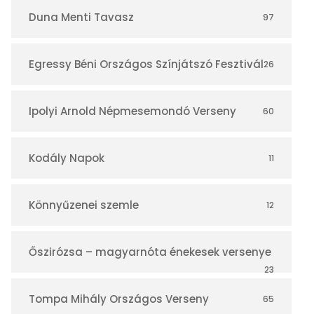
r
Duna Menti Tavasz
97
Egressy Béni Országos Színjátszó Fesztivál
26
Ipolyi Arnold Népmesemondó Verseny
60
Kodály Napok
11
Könnyűzenei szemle
12
Őszirózsa – magyarnóta énekesek versenye
23
Tompa Mihály Országos Verseny
65