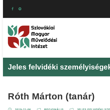
Jeles felvidéki személyisége
Róth Márton (tanár)
2019-11-06
REGIONÁLIS
JELES FELVIDÉKI SZ