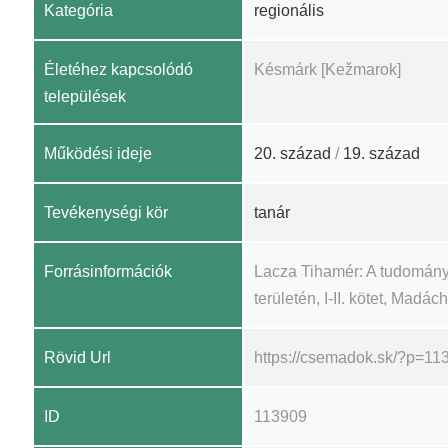
Kategória
regionális
Életéhez kapcsolódó
Késmárk [Kežmarok]
települések
Működési ideje
20. század
/
19. század
Tevékenységi kör
tanár
Forrásinformációk
Lacza Tihamér: A tudomány
területén, I-II. kötet, Madá
Rövid Url
https://csemadok.sk/?p=11
ID
113909