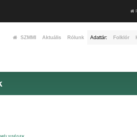
F
SZMMI
Aktuális
Rólunk
Adattár:
Folklór
k
EMÉLYISÉGEK