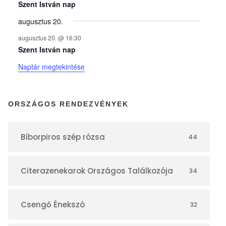
y
Szent István nap
augusztus 20.
e
augusztus 20. @ 16:30
Szent István nap
k
Naptár megtekintése
n
ORSZÁGOS RENDEZVÉNYEK
a
Bíborpiros szép rózsa
44
p
Citerazenekarok Országos Találkozója
34
t
á
Csengő Énekszó
32