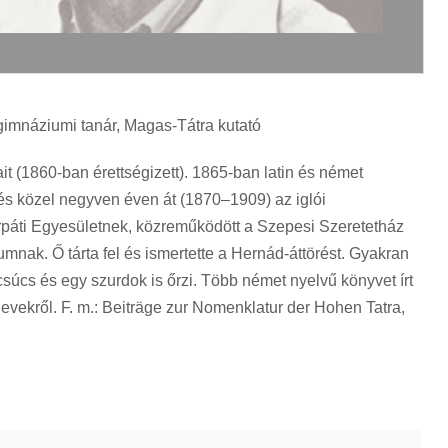
/ gimnáziumi tanár, Magas-Tátra kutató
 (1860-ban érettségizett). 1865-ban latin és német
t és közel negyven éven át (1870–1909) az iglói
árpáti Egyesületnek, közreműködött a Szepesi Szeretetház
nak. Ő tárta fel és ismertette a Hernád-áttörést. Gyakran
 csúcs és egy szurdok is őrzi. Több német nyelvű könyvet írt
nevekről. F. m.: Beiträge zur Nomenklatur der Hohen Tatra,