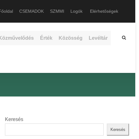
őoldal
CSEMADOK
SZMMI
Logók
Elérhetőségek
Közművelődés
Érték
Közösség
Levéltár
Keresés
Keresés