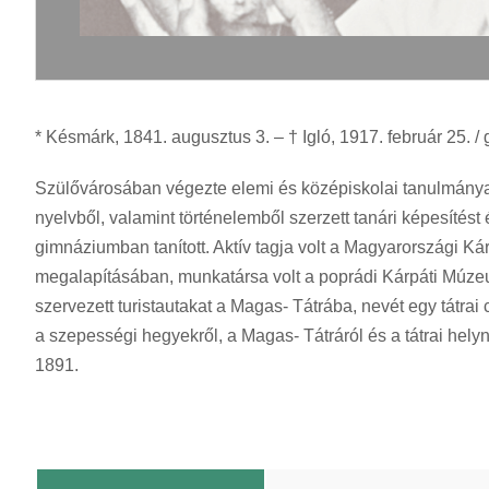
* Késmárk, 1841. augusztus 3. – † Igló, 1917. február 25. 
Szülővárosában végezte elemi és középiskolai tanulmányait
nyelvből, valamint történelemből szerzett tanári képesítés
gimnáziumban tanított. Aktív tagja volt a Magyarországi K
megalapításában, munkatársa volt a poprádi Kárpáti Múzeum
szervezett turistautakat a Magas- Tátrába, nevét egy tátrai
a szepességi hegyekről, a Magas- Tátráról és a tátrai hely
1891.