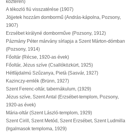
köztéren)
A tékozló fiú visszatérése (1907)
Jöjjetek hozzám dombormű (András-kápolna, Pozsony,
1907)
Erzsébet királyné domborműve (Pozsony, 1912)
Pázmány Péter márvány sírlapja a Szent Márton-dómban
(Pozsony, 1914)
Főoltár (Récse, 1920-as évek)
Főoltár, Jézus szíve (Csallóközkürt, 1925)
Hétfájdalmú Szűzanya, Pietà (Sasvár, 1927)
Kazinczy-emlék (Brünn, 1927)
Szent Ferenc-oltár, tabernákulum, (1929)
Jézus szíve, Szent Antal (Erzsébet-templom, Pozsony,
1920-as évek)
Mária-oltár (Szent László-templom, 1929)
Szent Cirill, Szent Metód, Szent Erzsébet, Szent Ludmilla
(Irgalmasok temploma, 1929)