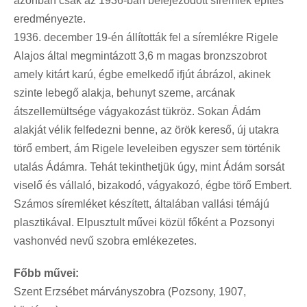
azonban csak az 1936-ban befejeződött síremlék építés
eredményezte.
1936. december 19-én állították fel a síremlékre Rigele
Alajos által megmintázott 3,6 m magas bronzszobrot
amely kitárt karú, égbe emelkedő ifjút ábrázol, akinek
szinte lebegő alakja, behunyt szeme, arcának
átszellemültsége vágyakozást tükröz. Sokan Ádám
alakját vélik felfedezni benne, az örök kereső, új utakra
törő embert, ám Rigele leveleiben egyszer sem történik
utalás Ádámra. Tehát tekinthetjük úgy, mint Ádám sorsát
viselő és vállaló, bizakodó, vágyakozó, égbe törő Embert.
Számos síremléket készített, általában vallási témájú
plasztikával. Elpusztult művei közül főként a Pozsonyi
vashonvéd nevű szobra emlékezetes.
Főbb művei:
Szent Erzsébet márványszobra (Pozsony, 1907,