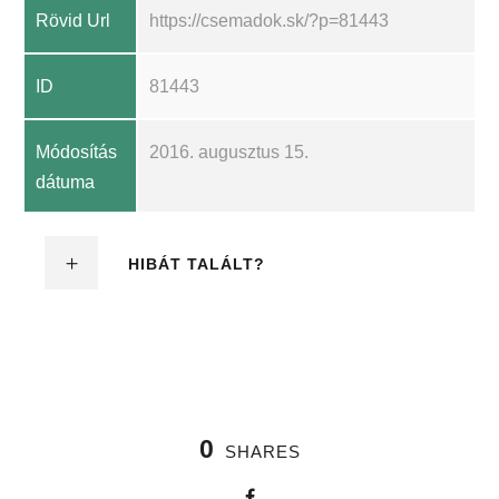
Rövid Url
https://csemadok.sk/?p=81443
ID
81443
Módosítás
2016. augusztus 15.
dátuma
HIBÁT TALÁLT?
0
SHARES