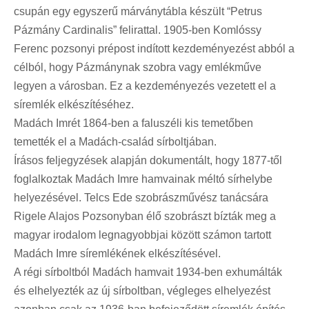
csupán egy egyszerű márványtábla készült “Petrus
Pázmány Cardinalis” felirattal. 1905-ben Komlóssy
Ferenc pozsonyi prépost indított kezdeményezést abból a
célból, hogy Pázmánynak szobra vagy emlékműve
legyen a városban. Ez a kezdeményezés vezetett el a
síremlék elkészítéséhez.
Madách Imrét 1864-ben a faluszéli kis temetőben
temették el a Madách-család sírboltjában.
Írásos feljegyzések alapján dokumentált, hogy 1877-től
foglalkoztak Madách Imre hamvainak méltó sírhelybe
helyezésével. Telcs Ede szobrászművész tanácsára
Rigele Alajos Pozsonyban élő szobrászt bízták meg a
magyar irodalom legnagyobbjai között számon tartott
Madách Imre síremlékének elkészítésével.
A régi sírboltból Madách hamvait 1934-ben exhumálták
és elhelyezték az új sírboltban, végleges elhelyezést