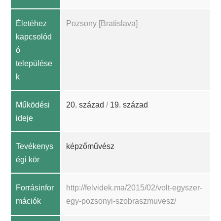
Életéhez
Pozsony [Bratislava]
kapcsolód
ó
települése
k
Működési
20. század
/
19. század
ideje
Tevékenys
képzőművész
égi kör
Forrásinfor
http://felvidek.ma/2015/02/volt-egyszer-
mációk
egy-pozsonyi-szobraszmuvesz/