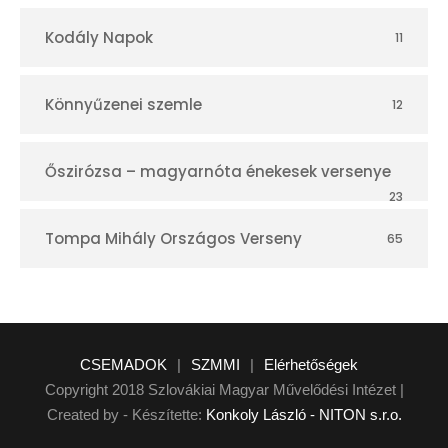
Kodály Napok
11
Könnyűzenei szemle
12
Őszirózsa – magyarnóta énekesek versenye
23
Tompa Mihály Országos Verseny
65
CSEMADOK
|
SZMMI
|
Elérhetőségek
Copyright 2018 Szlovákiai Magyar Művelődési Intézet |
Created by - Készítette:
Konkoly László - NITON s.r.o.