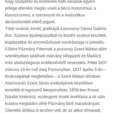
hogy szubjektív és érzelemre ható vonások egyéni
jellege ellenére magán viseli a bécsi historizmus, a
klasszicizmus, a szecesszió és a realisztikus
ábrázolásmód eltérő jegyeit.
Több szobrát, érmét, grafikáját a pozsonyi Városi Galéria
őrzi. Számos épületplasztikát és köztéri szobrot készített;
kisplasztikai és éremművészeti munkássága is jelentős.
Főként Pázmány Péternek a pozsonyi Szent Márton-dóm
szentélyében található márvány sírlapjáról és Madách
Imre alsósztregovai emlékművéről nevezetes. Péter 1637
március 19-én halt meg Pozsonyban. 1637 április 3-án –
kívánságának megfelelően – a Szent Márton dómban,
Alamizsnás Szent János ereklyéjének közelében
temették el egyszerű fakoporsóban. 1859-ben Knauz
Nándor történész, esztergomi érseki levéltáros a sír után
kutatva megtalálni vélte Pázmány földi maradványait.
Síremlék állítása is tervben volt, de az akkor elmaradt,