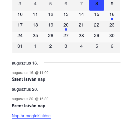
3
4
5
6
7
8
9
e
10
11
12
13
14
15
16
m
17
18
19
20
21
22
23
é
24
25
26
27
28
29
30
31
1
2
3
4
5
6
n
y
augusztus 16.
augusztus 16. @ 11:00
e
Szent István nap
augusztus 20.
k
augusztus 20. @ 16:30
n
Szent István nap
Naptár megtekintése
a