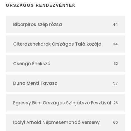
p
ORSZÁGOS RENDEZVÉNYEK
t
Bíborpiros szép rózsa
44
á
r
Citerazenekarok Országos Találkozója
34
Csengő Énekszó
32
Duna Menti Tavasz
97
Egressy Béni Országos Színjátszó Fesztivál
26
Ipolyi Arnold Népmesemondó Verseny
60