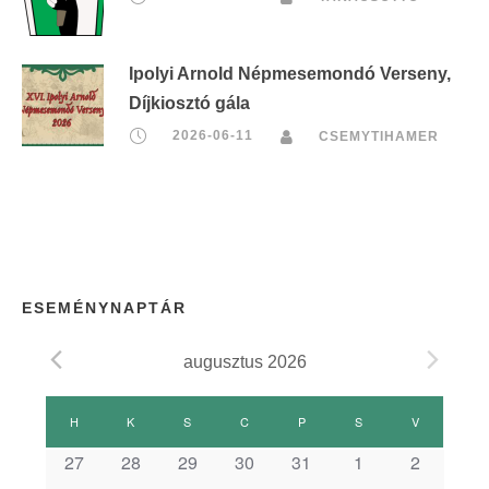
Ipolyi Arnold Népmesemondó Verseny,
Díjkiosztó gála
2026-06-11
CSEMYTIHAMER
ESEMÉNYNAPTÁR
augusztus 2026
E
H
HÉTFŐ
K
KEDD
S
SZERDA
C
CSÜTÖRTÖK
P
PÉNTEK
S
SZOMBAT
V
VASÁRNAP
s
27
28
29
30
31
1
2