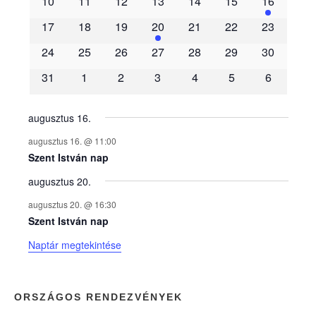
10
11
12
13
14
15
16
m
17
18
19
20
21
22
23
é
24
25
26
27
28
29
30
31
1
2
3
4
5
6
n
y
augusztus 16.
augusztus 16. @ 11:00
e
Szent István nap
augusztus 20.
k
augusztus 20. @ 16:30
n
Szent István nap
Naptár megtekintése
a
p
ORSZÁGOS RENDEZVÉNYEK