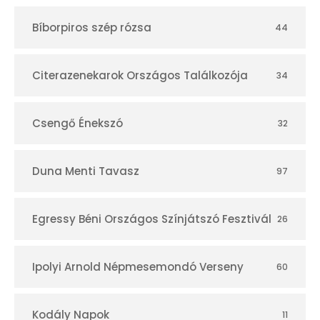
t
Bíborpiros szép rózsa
44
á
r
Citerazenekarok Országos Találkozója
34
Csengő Énekszó
32
Duna Menti Tavasz
97
Egressy Béni Országos Színjátszó Fesztivál
26
Ipolyi Arnold Népmesemondó Verseny
60
Kodály Napok
11