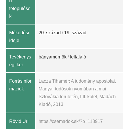
ó
települése
k
Működési
20. század
/
19. század
ideje
Tevékenys
bányamérnök
/
feltaláló
égi kör
Forrásinfor
Lacza Tihamér: A tudomány apostolai,
mációk
Magyar tudósok nyomában a mai
Szlovákia területén, I-II. kötet, Madách
Kiadó, 2013
Rövid Url
https://csemadok.sk/?p=118917