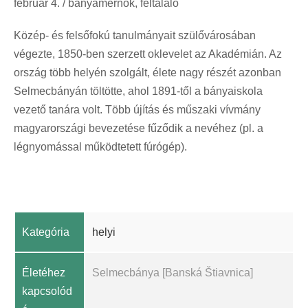
február 4. / bányamérnök, feltaláló
Közép- és felsőfokú tanulmányait szülővárosában
végezte, 1850-ben szerzett oklevelet az Akadémián. Az
ország több helyén szolgált, élete nagy részét azonban
Selmecbányán töltötte, ahol 1891-től a bányaiskola
vezető tanára volt. Több újítás és műszaki vívmány
magyarországi bevezetése fűződik a nevéhez (pl. a
légnyomással működtetett fúrógép).
Kategória
helyi
Életéhez
Selmecbánya [Banská Štiavnica]
kapcsolód