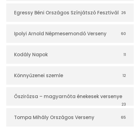
Egressy Béni Országos Színjátszó Fesztivál
26
Ipolyi Arnold Népmesemondó Verseny
60
Kodály Napok
11
Könnyűzenei szemle
12
Őszirózsa – magyarnóta énekesek versenye
23
Tompa Mihály Országos Verseny
65