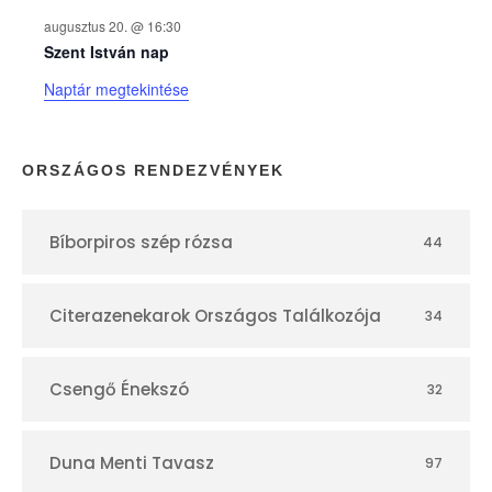
k
augusztus 20. @ 16:30
n
Szent István nap
Naptár megtekintése
a
p
ORSZÁGOS RENDEZVÉNYEK
t
Bíborpiros szép rózsa
44
á
r
Citerazenekarok Országos Találkozója
34
Csengő Énekszó
32
Duna Menti Tavasz
97