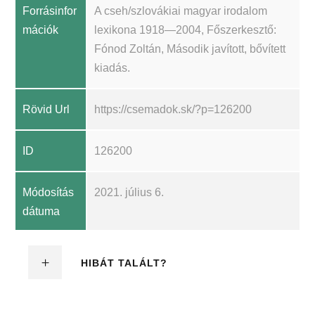
Forrásinfor
A cseh/szlovákiai magyar irodalom
mációk
lexikona 1918—2004, Főszerkesztő:
Fónod Zoltán, Második javított, bővített
kiadás.
Rövid Url
https://csemadok.sk/?p=126200
ID
126200
Módosítás
2021. július 6.
dátuma
HIBÁT TALÁLT?