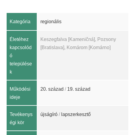
Kategória
regionális
Életéhez
Keszegfalva [Kameničná], Pozsony
kapcsolód
[Bratislava], Komárom [Komárno]
ó
települése
k
Működési
20. század
/
19. század
ideje
Tevékenys
újságíró
/
lapszerkesztő
égi kör