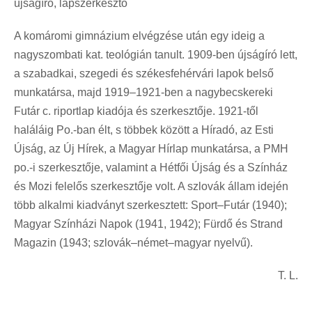
újságíró, lapszerkesztő
A komáromi gimnázium elvégzése után egy ideig a
nagyszombati kat. teológián tanult. 1909-ben újságíró lett,
a szabadkai, szegedi és székesfehérvári lapok belső
munkatársa, majd 1919–1921-ben a nagybecskereki
Futár c. riportlap kiadója és szerkesztője. 1921-től
haláláig Po.-ban élt, s többek között a Híradó, az Esti
Újság, az Új Hírek, a Magyar Hírlap munkatársa, a PMH
po.-i szerkesztője, valamint a Hétfői Újság és a Színház
és Mozi felelős szerkesztője volt. A szlovák állam idején
több alkalmi kiadványt szerkesztett: Sport–Futár (1940);
Magyar Színházi Napok (1941, 1942); Fürdő és Strand
Magazin (1943; szlovák–német–magyar nyelvű).
T. L.