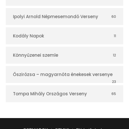
Ipolyi Arnold Népmesemondó Verseny
60
Kodály Napok
11
Könnyűzenei szemle
12
Őszirózsa – magyarnóta énekesek versenye
23
Tompa Mihály Országos Verseny
65