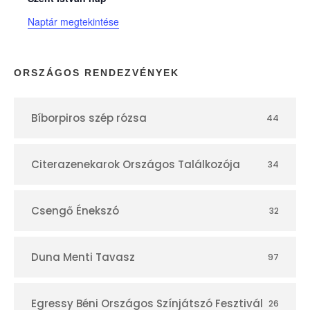
n
Naptár megtekintése
a
p
ORSZÁGOS RENDEZVÉNYEK
t
Bíborpiros szép rózsa
44
á
r
Citerazenekarok Országos Találkozója
34
Csengő Énekszó
32
Duna Menti Tavasz
97
Egressy Béni Országos Színjátszó Fesztivál
26