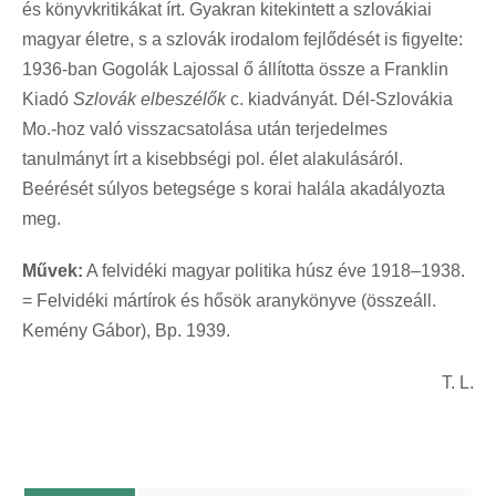
és könyvkritikákat írt. Gyakran kitekintett a szlovákiai
magyar életre, s a szlovák irodalom fejlődését is figyelte:
1936-ban Gogolák Lajossal ő állította össze a Franklin
Kiadó
Szlovák elbeszélők
c. kiadványát. Dél-Szlovákia
Mo.-hoz való visszacsatolása után terjedelmes
tanulmányt írt a kisebbségi pol. élet alakulásáról.
Beérését súlyos betegsége s korai halála akadályozta
meg.
Művek:
A felvidéki magyar politika húsz éve 1918–1938.
= Felvidéki mártírok és hősök aranykönyve (összeáll.
Kemény Gábor), Bp. 1939.
T. L.