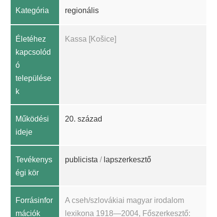
Kategória
regionális
Életéhez
Kassa [Košice]
kapcsolód
ó
települése
k
Működési
20. század
ideje
Tevékenys
publicista
/
lapszerkesztő
égi kör
Forrásinfor
A cseh/szlovákiai magyar irodalom
mációk
lexikona 1918—2004, Főszerkesztő: