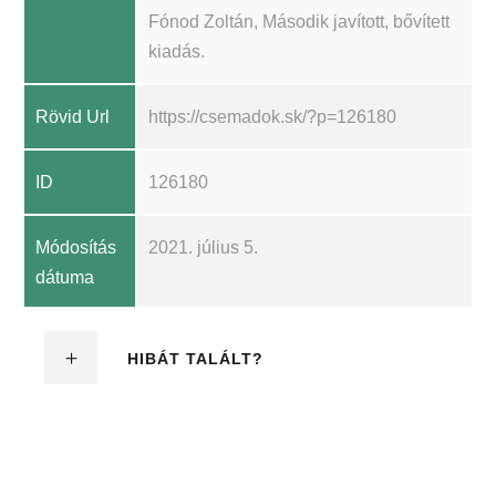
Fónod Zoltán, Második javított, bővített
kiadás.
Rövid Url
https://csemadok.sk/?p=126180
ID
126180
Módosítás
2021. július 5.
dátuma
HIBÁT TALÁLT?