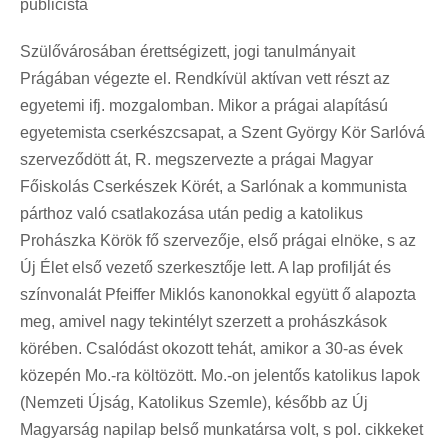
publicista
Szülővárosában érettségizett, jogi tanulmányait
Prágában végezte el. Rendkívül aktívan vett részt az
egyetemi ifj. mozgalomban. Mikor a prágai alapítású
egyetemista cserkészcsapat, a Szent György Kör Sarlóvá
szerveződött át, R. megszervezte a prágai Magyar
Főiskolás Cserkészek Körét, a Sarlónak a kommunista
párthoz való csatlakozása után pedig a katolikus
Prohászka Körök fő szervezője, első prágai elnöke, s az
Új Élet első vezető szerkesztője lett. A lap profilját és
színvonalát Pfeiffer Miklós kanonokkal együtt ő alapozta
meg, amivel nagy tekintélyt szerzett a prohászkások
körében. Csalódást okozott tehát, amikor a 30-as évek
közepén Mo.-ra költözött. Mo.-on jelentős katolikus lapok
(Nemzeti Újság, Katolikus Szemle), később az Új
Magyarság napilap belső munkatársa volt, s pol. cikkeket