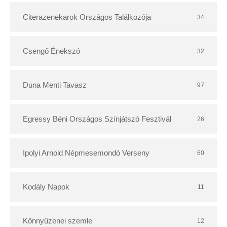
r
Citerazenekarok Országos Találkozója
34
Csengő Énekszó
32
Duna Menti Tavasz
97
Egressy Béni Országos Színjátszó Fesztivál
26
Ipolyi Arnold Népmesemondó Verseny
60
Kodály Napok
11
Könnyűzenei szemle
12