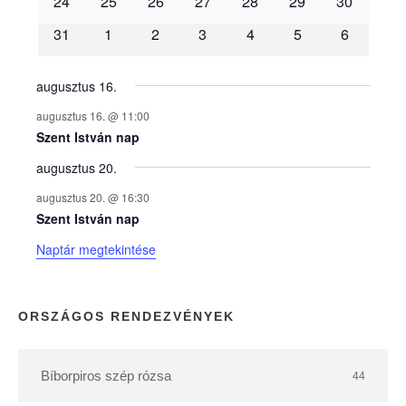
é
24
25
26
27
28
29
30
31
1
2
3
4
5
6
n
y
augusztus 16.
augusztus 16. @ 11:00
e
Szent István nap
augusztus 20.
k
augusztus 20. @ 16:30
n
Szent István nap
Naptár megtekintése
a
p
ORSZÁGOS RENDEZVÉNYEK
t
Bíborpiros szép rózsa
44
á