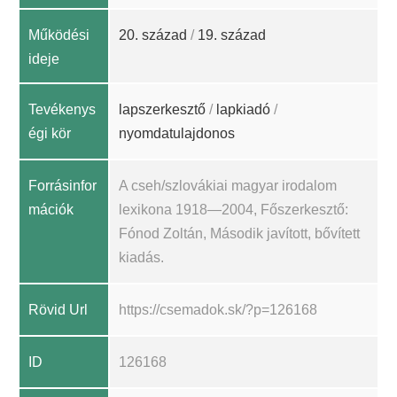
Működési
20. század
/
19. század
ideje
Tevékenys
lapszerkesztő
/
lapkiadó
/
égi kör
nyomdatulajdonos
Forrásinfor
A cseh/szlovákiai magyar irodalom
mációk
lexikona 1918—2004, Főszerkesztő:
Fónod Zoltán, Második javított, bővített
kiadás.
Rövid Url
https://csemadok.sk/?p=126168
ID
126168