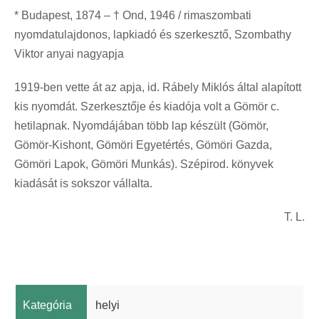
* Budapest, 1874 – † Ond, 1946 / rimaszombati
nyomdatulajdonos, lapkiadó és szerkesztő, Szombathy
Viktor anyai nagyapja
1919-ben vette át az apja, id. Rábely Miklós által alapított
kis nyomdát. Szerkesztője és kiadója volt a Gömör c.
hetilapnak. Nyomdájában több lap készült (Gömör,
Gömör-Kishont, Gömöri Egyetértés, Gömöri Gazda,
Gömöri Lapok, Gömöri Munkás). Szépirod. könyvek
kiadását is sokszor vállalta.
T. L.
Kategória
helyi