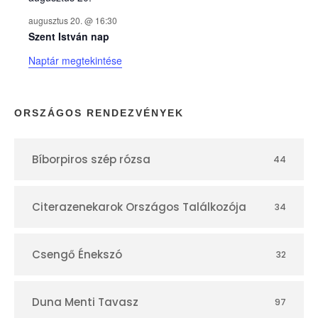
k
augusztus 20. @ 16:30
n
Szent István nap
Naptár megtekintése
a
p
ORSZÁGOS RENDEZVÉNYEK
t
Bíborpiros szép rózsa
44
á
r
Citerazenekarok Országos Találkozója
34
Csengő Énekszó
32
Duna Menti Tavasz
97