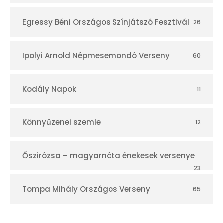
Egressy Béni Országos Színjátszó Fesztivál
26
Ipolyi Arnold Népmesemondó Verseny
60
Kodály Napok
11
Könnyűzenei szemle
12
Őszirózsa – magyarnóta énekesek versenye
23
Tompa Mihály Országos Verseny
65