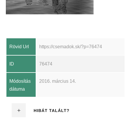
Rövid Url
https://csemadok.sk/?p=76474
ID
76474
Módosítás
2016. március 14.
dátuma
HIBÁT TALÁLT?