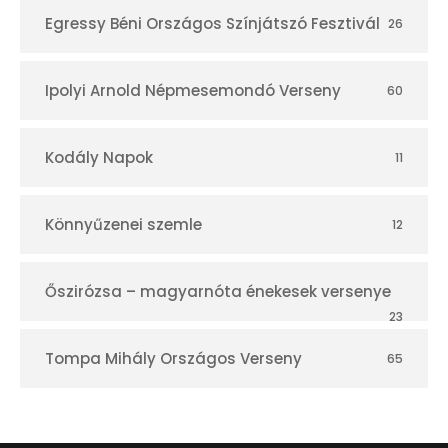
Egressy Béni Országos Színjátszó Fesztivál
26
Ipolyi Arnold Népmesemondó Verseny
60
Kodály Napok
11
Könnyűzenei szemle
12
Őszirózsa – magyarnóta énekesek versenye
23
Tompa Mihály Országos Verseny
65