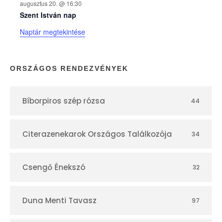
augusztus 20. @ 16:30
n
Szent István nap
Naptár megtekintése
a
p
ORSZÁGOS RENDEZVÉNYEK
t
Bíborpiros szép rózsa
44
á
r
Citerazenekarok Országos Találkozója
34
Csengő Énekszó
32
Duna Menti Tavasz
97