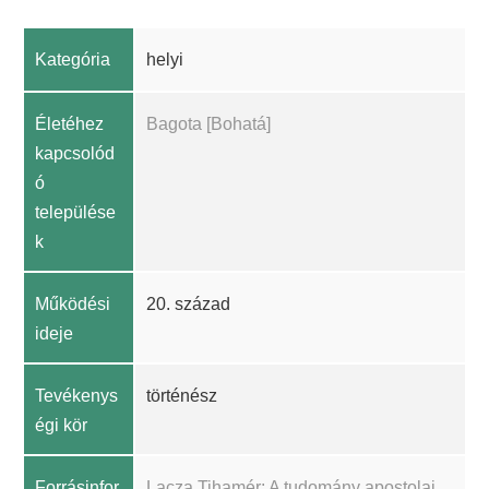
Kategória
helyi
Életéhez
Bagota [Bohatá]
kapcsolód
ó
települése
k
Működési
20. század
ideje
Tevékenys
történész
égi kör
Forrásinfor
Lacza Tihamér: A tudomány apostolai,