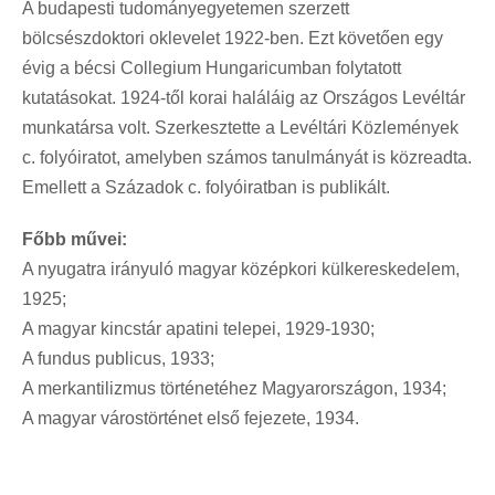
A budapesti tudományegyetemen szerzett
bölcsészdoktori oklevelet 1922-ben. Ezt követően egy
évig a bécsi Collegium Hungaricumban folytatott
kutatásokat. 1924-től korai haláláig az Országos Levéltár
munkatársa volt. Szerkesztette a Levéltári Közlemények
c. folyóiratot, amelyben számos tanulmányát is közreadta.
Emellett a Századok c. folyóiratban is publikált.
Főbb művei:
A nyugatra irányuló magyar középkori külkereskedelem,
1925;
A magyar kincstár apatini telepei, 1929-1930;
A fundus publicus, 1933;
A merkantilizmus történetéhez Magyarországon, 1934;
A magyar várostörténet első fejezete, 1934.