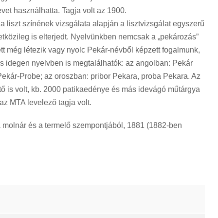
vet használhatta. Tagja volt az 1900.
 a liszt színének vizsgálata alapján a lisztvizsgálat egyszerű
közileg is elterjedt. Nyelvünkben nemcsak a „pekározás”
ett még létezik vagy nyolc Pekár-névből képzett fogalmunk,
os idegen nyelvben is megtalálhatók: az angolban: Pekár
 Pekár-Probe; az oroszban: pribor Pekara, proba Pekara. Az
jtő is volt, kb. 2000 patikaedénye és más idevágó műtárgya
 az MTA levelező tagja volt.
 a molnár és a termelő szempontjából, 1881 (1882-ben