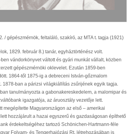
 / gépészmérnök, feltaláló, szakíró, az MTA t. tagja (1921)
, 1829. február 8.) tanár, egyháztörténész volt.
en vándorkönyvet váltott és gyári munkát vállalt, közben
zerzett gépészmérnöki oklevelet. Ezután 1859-ben
tt. 1864-től 1875-ig a debreceni István-gőzmalom
1878-ban a párizsi világkiállítás zsűrijének egyik tagja.
an tanulmányozta a gabonakereskedelem, a malomipar és
áltóbank igazgatója, az áruosztály vezetője lett.
tt megépítette Magyarországon az első – amerikai
lett hozzájárult a hazai egyszerű és gazdaságosan építhető
 Bank érdekeltségéhez tartozó Schönichen-Hartmann-féle
 Magyar Folyam- és Tengerhajózási Rt. létrehozásában is