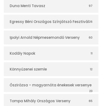
r
Duna Menti Tavasz
97
Egressy Béni Országos Színjátszó Fesztivál
26
Ipolyi Arnold Népmesemondó Verseny
60
Kodály Napok
11
Könnyűzenei szemle
12
Őszirózsa – magyarnóta énekesek versenye
23
Tompa Mihály Országos Verseny
65