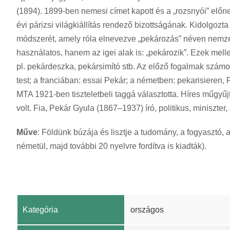
(1894). 1899-ben nemesi címet kapott és a „rozsnyói” előne
évi párizsi világkiállítás rendező bizottságának. Kidolgozta
módszerét, amely róla elnevezve „pekározás” néven nemzet
használatos, hanem az igei alak is: „pekározik”. Ezek mell
pl. pekárdeszka, pekársimító stb. Az előző fogalmak szám
test; a franciában: essai Pekár; a németben: pekarisieren,
MTA 1921-ben tiszteletbeli taggá választotta. Híres műgyű
volt. Fia, Pekár Gyula (1867–1937) író, politikus, miniszter,
Műve
: Földünk búzája és lisztje a tudomány, a fogyasztó,
németül, majd további 20 nyelvre fordítva is kiadták).
Kategória
országos