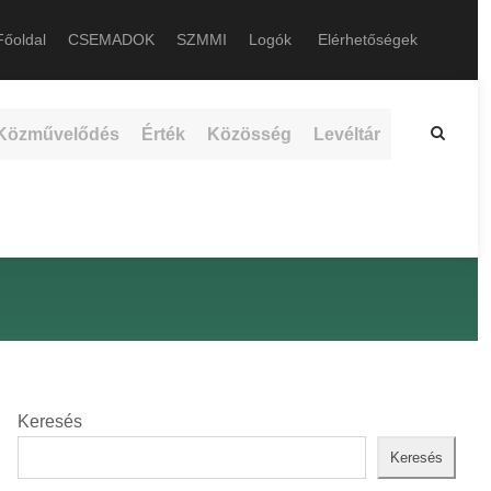
őoldal
CSEMADOK
SZMMI
Logók
Elérhetőségek
Közművelődés
Érték
Közösség
Levéltár
Keresés
Keresés