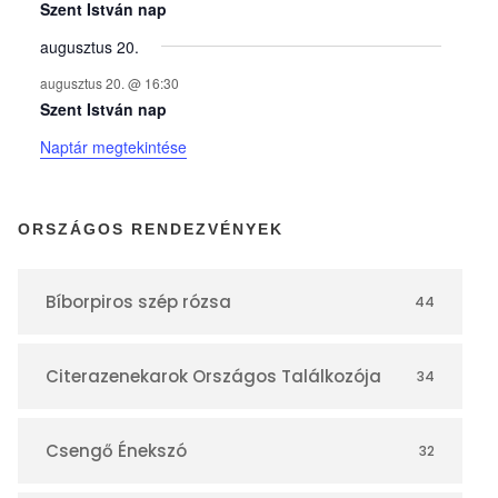
y
Szent István nap
augusztus 20.
e
augusztus 20. @ 16:30
Szent István nap
k
Naptár megtekintése
n
ORSZÁGOS RENDEZVÉNYEK
a
Bíborpiros szép rózsa
44
p
Citerazenekarok Országos Találkozója
34
t
á
Csengő Énekszó
32