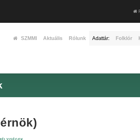
F
SZMMI
Aktuális
Rólunk
Adattár:
Folklór
k
mérnök)
EMÉLYISÉGEK