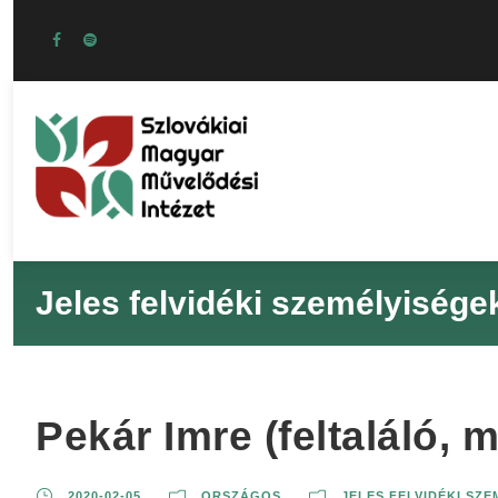
Jeles felvidéki személyisége
Pekár Imre (feltaláló, 
2020-02-05
ORSZÁGOS
JELES FELVIDÉKI SZ