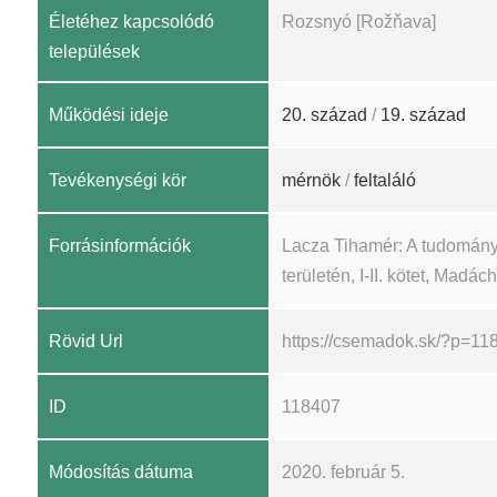
Életéhez kapcsolódó
Rozsnyó [Rožňava]
települések
Működési ideje
20. század
/
19. század
Tevékenységi kör
mérnök
/
feltaláló
Forrásinformációk
Lacza Tihamér: A tudomány
területén, I-II. kötet, Madá
Rövid Url
https://csemadok.sk/?p=11
ID
118407
Módosítás dátuma
2020. február 5.