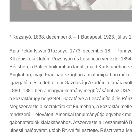
* Rozsnyó, 1838. december 8. – † Budapest, 1923. július 12.
Apja Pekár István (Rozsnyó, 1773. december 18. – Pongyelok
Középiskoláit Iglón, Rozsnyón és Losoncon végezte. 1854-b
Bécsben, a Politechnikumban tanult, majd Karlsruhéban s
Angliában, majd Franciaországban a malomiparban működö
igazgatója és a debreceni Gazdasági Akadémia tanára volt. 
1880–1881-ben a magyar kormány megbízásából az USA-b
a közraktárügy helyzetét. Hazatérve a Leszámítoló és Pénzv
Megszervezte a közraktárakat Fiuméban, a közraktár melle
rendszerű – elevátort. Amerikai tanulmányútja egyebek mel
gabonatárolók kialakításához. Átszervezte a Leszámítoló
újpesti hajógyárat, utóbb Rt.-vé fejlesztette. Részt vett a