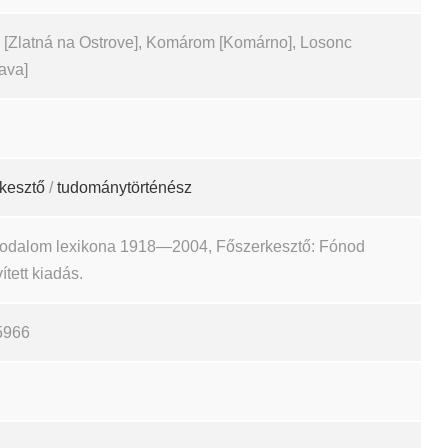
 [Zlatná na Ostrove], Komárom [Komárno], Losonc
ava]
kesztő
/
tudománytörténész
irodalom lexikona 1918—2004, Főszerkesztő: Fónod
ített kiadás.
5966