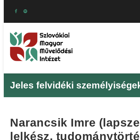
Jeles felvidéki személyisége
Narancsik Imre (lapsze
lelkész, tudománytört