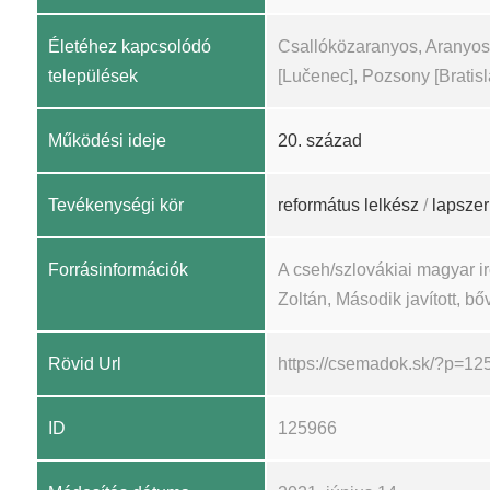
Életéhez kapcsolódó
Csallóközaranyos, Aranyos
települések
[Lučenec], Pozsony [Bratisl
Működési ideje
20. század
Tevékenységi kör
református lelkész
/
lapszer
Forrásinformációk
A cseh/szlovákiai magyar 
Zoltán, Második javított, bőv
Rövid Url
https://csemadok.sk/?p=12
ID
125966