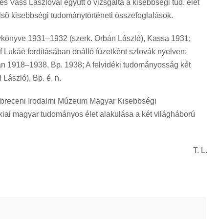
s Vass Lászlóval együtt ő vizsgálta a kisebbségi tud. élet
első kisebbségi tudománytörténeti összefoglalások.
vkönyve 1931–1932 (szerk. Orbán László), Kassa 1931;
 Lukáè fordításában önálló füzetként szlovák nyelven:
 1918–1938, Bp. 1938; A felvidéki tudományosság két
 László), Bp. é. n.
ebreceni Irodalmi Múzeum Magyar Kisebbségi
iai magyar tudományos élet alakulása a két világháború
T. L.