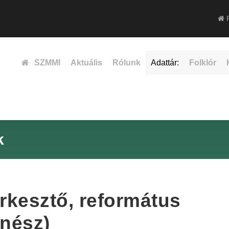
F
SZMMI
Aktuális
Rólunk
Adattár:
Folklór
k
rkesztő, református
énész)