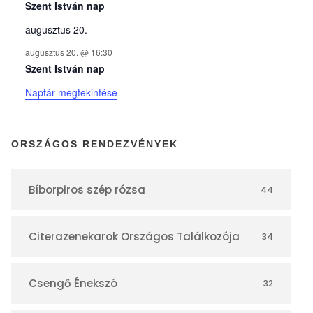
y
Szent István nap
augusztus 20.
e
augusztus 20. @ 16:30
Szent István nap
k
Naptár megtekintése
n
ORSZÁGOS RENDEZVÉNYEK
a
Bíborpiros szép rózsa
44
p
Citerazenekarok Országos Találkozója
34
t
á
Csengő Énekszó
32