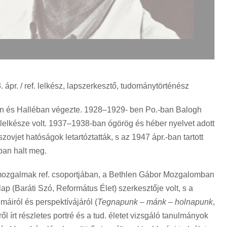
 ápr. / ref. lelkész, lapszerkesztő, tudománytörténész
on és Halléban végezte. 1928–1929- ben Po.-ban Balogh
 lelkésze volt. 1937–1938-ban ógörög és héber nyelvet adott
ovjet hatóságok letartóztatták, s az 1947 ápr.-ban tartott
ban halt meg.
. mozgalmak ref. csoportjában, a Bethlen Gábor Mozgalomban
lap (Baráti Szó, Református Élet) szerkesztője volt, s a
máiról és perspektívájáról (
Tegnapunk
– mánk – holnapunk
,
írt részletes portré és a tud. életet vizsgáló tanulmányok