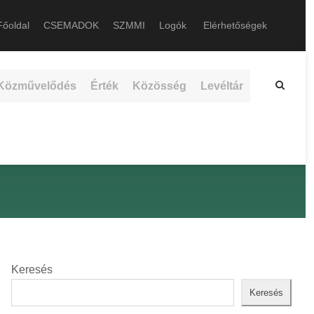
őoldal
CSEMADOK
SZMMI
Logók
Elérhetőségek
Közművelődés
Érték
Közösség
Levéltár
Keresés
Keresés