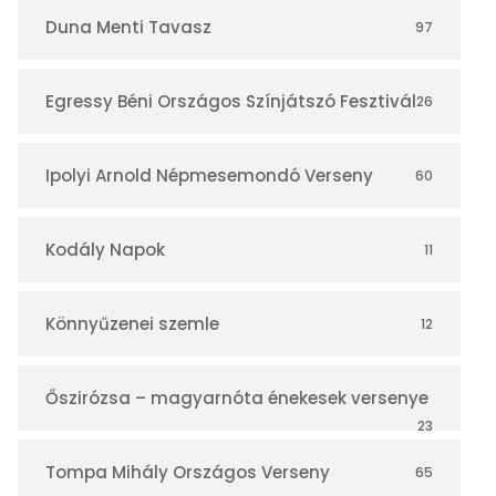
r
Duna Menti Tavasz
97
Egressy Béni Országos Színjátszó Fesztivál
26
Ipolyi Arnold Népmesemondó Verseny
60
Kodály Napok
11
Könnyűzenei szemle
12
Őszirózsa – magyarnóta énekesek versenye
23
Tompa Mihály Országos Verseny
65