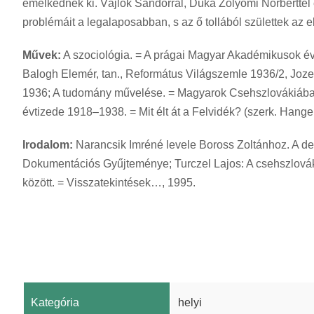
emelkednek ki. Vájlok Sándorral, Duka Zólyomi Norberttel é
problémáit a legalaposabban, s az ő tollából születtek az 
Művek:
A szociológia. = A prágai Magyar Akadémikusok é
Balogh Elemér, tan., Református Világszemle 1936/2, Jozef
1936; A tudomány művelése. = Magyarok Csehszlovákiában
évtizede 1918–1938. = Mit élt át a Felvidék? (szerk. Hangel
Irodalom:
Narancsik Imréné levele Boross Zoltánhoz. A d
Dokumentációs Gyűjteménye; Turczel Lajos: A csehszlovák
között. = Visszatekintések…, 1995.
Kategória
helyi