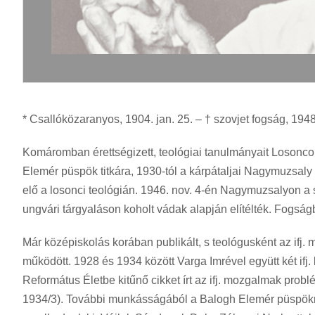
* Csallóközaranyos, 1904. jan. 25. – † szovjet fogság, 1948.
Komáromban érettségizett, teológiai tanulmányait Losonc
Elemér püspök titkára, 1930-tól a kárpátaljai Nagymuzsaly
elő a losonci teológián. 1946. nov. 4-én Nagymuzsalyon a sz
ungvári tárgyaláson koholt vádak alapján elítélték. Fogság
Már középiskolás korában publikált, s teológusként az ifj
működött. 1928 és 1934 között Varga Imrével együtt két ifj. 
Református Életbe kitűnő cikket írt az ifj. mozgalmak problé
1934/3). További munkásságából a Balogh Elemér püspökről 