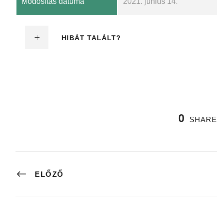
Módosítás dátuma
2021. június 14.
HIBÁT TALÁLT?
0
SHARE
ELŐZŐ