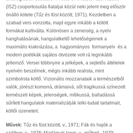
(ISZ) csoportosulás fiataljai közül neki jelent meg először
önálló kötete (
Tűz és füst között,
1971). Kezdetben a
szabad vers vonzotta, majd egyre inkább a kötött
formákat kultiválta. Különösen a zeneiség, a nyelv
hanghatásának, hangulatkeltő lehetőségeinek a
maximális kiaknázása, a hagyományos formanyelv és a
modern poétikák sajátos ötvözete volt rá leginkább
jellemző. Versei többnyire a jelképek, a sejtetős áttételek
nyelvén beszélnek, mégis inkább realista, mint
szimbolista költő. Vizionális mozzanataik a természetből
valók, jórészt komorrá, drámaivá, sőt tragikussá színezett
természeti képek, jelenségek, mítikussá, balladássá
sűrített hangulatok materializálják lelki-tudati tartalmait,
költői üzeneteit.
Művek:
Tűz és füst között, v., 1971; Fák és hajók a
szélben, v., 1976; Madárnak lenni, v., műford., 1979;