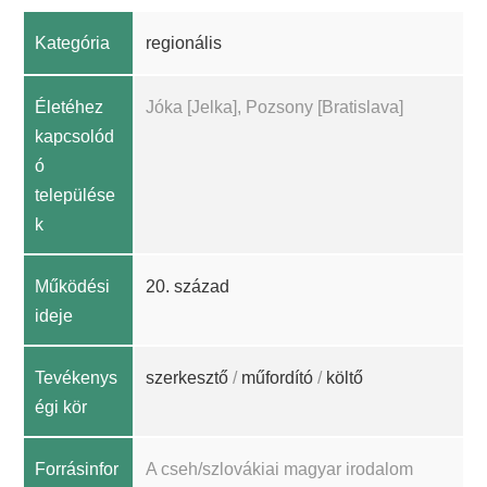
Kategória
regionális
Életéhez
Jóka [Jelka], Pozsony [Bratislava]
kapcsolód
ó
települése
k
Működési
20. század
ideje
Tevékenys
szerkesztő
/
műfordító
/
költő
égi kör
Forrásinfor
A cseh/szlovákiai magyar irodalom