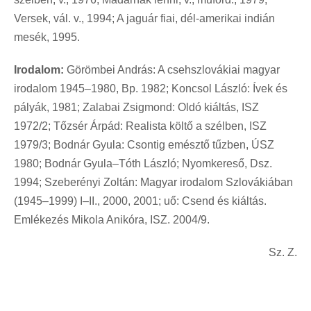
Versek, vál. v., 1994; A jaguár fiai, dél-amerikai indián
mesék, 1995.
Irodalom:
Görömbei András: A csehszlovákiai magyar
irodalom 1945–1980, Bp. 1982; Koncsol László: Ívek és
pályák, 1981; Zalabai Zsigmond: Oldó kiáltás, ISZ
1972/2; Tőzsér Árpád: Realista költő a szélben, ISZ
1979/3; Bodnár Gyula: Csontig emésztő tűzben, ÚSZ
1980; Bodnár Gyula–Tóth László; Nyomkereső, Dsz.
1994; Szeberényi Zoltán: Magyar irodalom Szlovákiában
(1945–1999) I–II., 2000, 2001; uő: Csend és kiáltás.
Emlékezés Mikola Anikóra, ISZ. 2004/9.
Sz. Z.