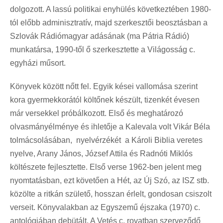
dolgozott. A lassú politikai enyhülés következtében 1980-
tól előbb adminisztratív, majd szerkesztői beosztásban a
Szlovák Rádiómagyar adásának (ma Pátria Rádió)
munkatársa, 1990-től ő szerkesztette a Világosság c.
egyházi műsort.
Könyvek között nőtt fel. Egyik kései vallomása szerint
kora gyermekkorától költőnek készült, tizenkét évesen
már versekkel próbálkozott. Első és meghatározó
olvasmányélménye és ihletője a Kalevala volt Vikár Béla
tolmácsolásában, nyelvérzékét a Károli Biblia veretes
nyelve, Arany János, József Attila és Radnóti Miklós
költészete fejlesztette. Első verse 1962-ben jelent meg
nyomtatásban, ezt követően a Hét, az Új Szó, az ISZ stb.
közölte a ritkán születő, hosszan érlelt, gondosan csiszolt
verseit. Könyvalakban az Egyszemű éjszaka (1970) c.
antológiában debütált. A Vetés c. rovatban szerveződő