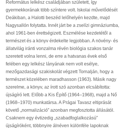
Református lelkész családjában született, így
gyermekkorának több színtere volt. Iskolai művelődését
Deákiban, a Halotti beszéd lelőhelyén kezdte, majd
Nagysallón folytatta. Innét járt be a zselízi gimnáziumba,
ahol 1961-ben érettségizett. Eszmélése kezdetétől a
természet és a könyv érdekelte legjobban. A növény- és
állatvilág iránti vonzalma révén biológia szakos tanár
szeretett volna lenni, de erre a hatvanas évek első
felében egy lelkész lányának nem volt esélye,
mezőgazdasági szakiskolát végzett Tornalján, hogy a
természet közelében maradhasson (1963). Másik nagy
szerelme, a könyv, az írott szó azonban elcsábította:
újságíró lett. Előbb a Kis Építő (1964–1968), majd a Nő
(1968–1970) munkatársa. A Prágai Tavasz eltiprását
követő „normalizáció” azonban megfosztotta állásától.
Csaknem egy évtizedig „szabadfoglalkozású”
újságíróként, többnyire álnéven különféle lapoknak