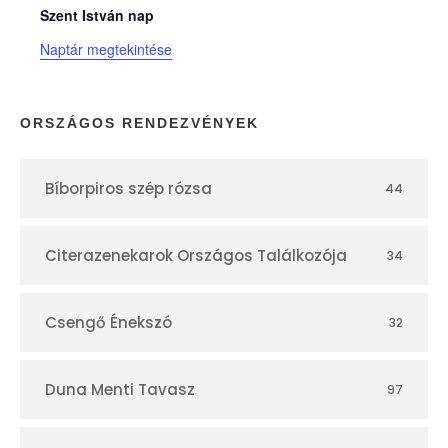
n
Szent István nap
Naptár megtekintése
a
p
ORSZÁGOS RENDEZVÉNYEK
t
Bíborpiros szép rózsa
44
á
r
Citerazenekarok Országos Találkozója
34
Csengő Énekszó
32
Duna Menti Tavasz
97