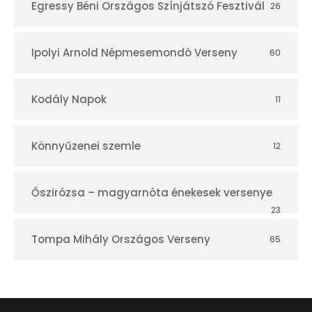
Egressy Béni Országos Színjátszó Fesztivál
26
Ipolyi Arnold Népmesemondó Verseny
60
Kodály Napok
11
Könnyűzenei szemle
12
Őszirózsa – magyarnóta énekesek versenye
23
Tompa Mihály Országos Verseny
65