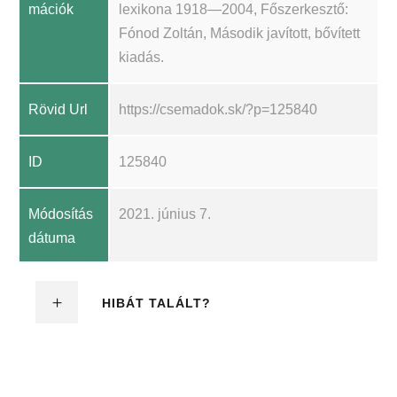
mációk
lexikona 1918—2004, Főszerkesztő:
Fónod Zoltán, Második javított, bővített
kiadás.
Rövid Url
https://csemadok.sk/?p=125840
ID
125840
Módosítás
2021. június 7.
dátuma
HIBÁT TALÁLT?