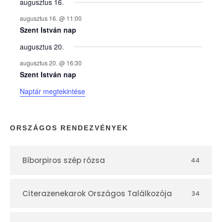
y
augusztus 16.
augusztus 16. @ 11:00
e
Szent István nap
augusztus 20.
k
augusztus 20. @ 16:30
n
Szent István nap
Naptár megtekintése
a
p
ORSZÁGOS RENDEZVÉNYEK
t
Bíborpiros szép rózsa
44
á
r
Citerazenekarok Országos Találkozója
34