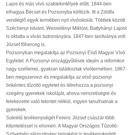
Lajos és más vívó szaktekintélyek előtt. 1844-ben
elhagyja Bécset és Pozsonyba költözik. Itt a Zöldfa
vendéglő egyik termében nyit vívóiskolát. Többek között
Széchenyi Istvánt, Wesselényi Miklóst, Battyhányi Lajost
is oktatta a vívás tudományára. 1847-ben tanítványa volt
József főherceg is.
Pozsonyban megalakítja az Pozsonyi Első Magyar Vívó
Egyletet. A Pozsonyi országgyűlések idején a reformkor
nagy szellemei, gyakran találkoztak vívótermében. 1867-
ben megszervezi és megalakítja az első pozsonyi
önkéntes tűzoltó egyletet és létrehozza a pozsonyi
szegény gyerekek iskoláját, ahova nemzetiségre és
felekezetre való tekintet nélkül, ingyen tanulhatnak a
gyerekek.
Sokrétű tevékenységét Ferenc József császár több
kitüntetéssel is elismeri. A Magyar Országos Tűzoltó-
Szövetség választmány tagjaként is tevékenykedett.