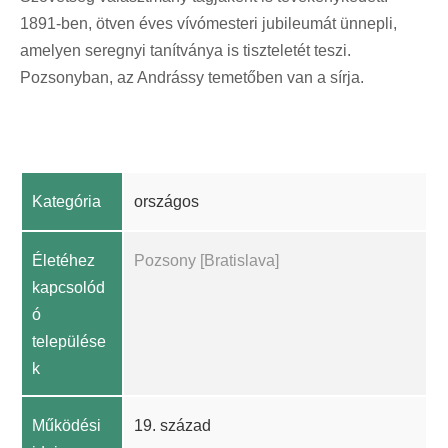
1891-ben, ötven éves vívómesteri jubileumát ünnepli,
amelyen seregnyi tanítványa is tiszteletét teszi.
Pozsonyban, az Andrássy temetőben van a sírja.
Kategória
országos
Életéhez
Pozsony [Bratislava]
kapcsolód
ó
települése
k
Működési
19. század