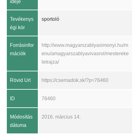
ideje
Tevékenys
sportoló
égi kör
Forrásinfor
http://www.magyarszablyasimonyi.hu/m
mációk
enu/amagyarszablyavivasrol/mestereke
letrajza/
Rövid Url
https://csemadok.sk/?p=76460
ID
76460
Módosítás
2016. március 14.
dátuma