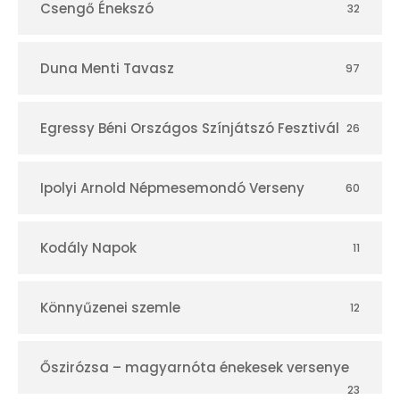
Csengő Énekszó
32
Duna Menti Tavasz
97
Egressy Béni Országos Színjátszó Fesztivál
26
Ipolyi Arnold Népmesemondó Verseny
60
Kodály Napok
11
Könnyűzenei szemle
12
Őszirózsa – magyarnóta énekesek versenye
23