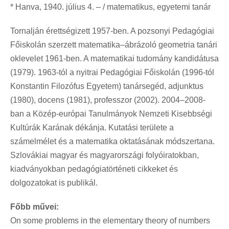
* Hanva, 1940. július 4. – / matematikus, egyetemi tanár
Tornalján érettségizett 1957-ben. A pozsonyi Pedagógiai
Főiskolán szerzett matematika–ábrázoló geometria tanári
oklevelet 1961-ben. A matematikai tudomány kandidátusa
(1979). 1963-tól a nyitrai Pedagógiai Főiskolán (1996-tól
Konstantin Filozófus Egyetem) tanársegéd, adjunktus
(1980), docens (1981), professzor (2002). 2004–2008-
ban a Közép-európai Tanulmányok Nemzeti Kisebbségi
Kultúrák Karának dékánja. Kutatási területe a
számelmélet és a matematika oktatásának módszertana.
Szlovákiai magyar és magyarországi folyóiratokban,
kiadványokban pedagógiatörténeti cikkeket és
dolgozatokat is publikál.
Főbb művei:
On some problems in the elementary theory of numbers