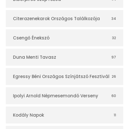
á
r
Citerazenekarok Országos Találkozója
34
Csengő Énekszó
32
Duna Menti Tavasz
97
Egressy Béni Országos Színjátszó Fesztivál
26
Ipolyi Arnold Népmesemondó Verseny
60
Kodály Napok
11