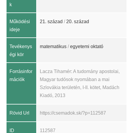
k
Működési
21. század
/
20. század
ideje
Tevékenys
matematikus
/
egyetemi oktató
égi kör
Forrásinfor
Lacza Tihamér: A tudomány apostolai,
mációk
Magyar tudósok nyomában a mai
Szlovákia területén, I-II. kötet, Madách
Kiadó, 2013
Rövid Url
https://csemadok.sk/?p=112587
ID
112587