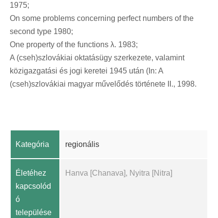
1975;
On some problems concerning perfect numbers of the
second type 1980;
One property of the functions λ. 1983;
A (cseh)szlovákiai oktatásügy szerkezete, valamint
közigazgatási és jogi keretei 1945 után (In: A
(cseh)szlovákiai magyar művelődés története II., 1998.
Kategória
regionális
Életéhez
Hanva [Chanava], Nyitra [Nitra]
kapcsolód
ó
települése