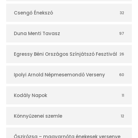
Csengő Énekszó
32
Duna Menti Tavasz
97
Egressy Béni Országos Színjátszó Fesztivál
26
Ipolyi Arnold Népmesemondó Verseny
60
Kodály Napok
11
Könnyűzenei szemle
12
Őszirózsa – magyarnóta énekesek versenye