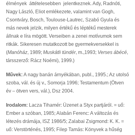
élmények áttételesebben jelentkeznek. Ady, Radnóti,
Nagy László, Eliot emlékezete, valamint van Gogh,
Csontváry, Bosch, Toulouse-Lautrec, Szabó Gyula és
más nevek jelzik, milyen értékű és léptékű mesterek
állnak e líra mögött. Verseiben a zenei motívumok sem
ritkák. Sikeresen mutatkozott be gyermekversekkel is
(
Manóház
, 1989;
Muskátli tündér
, m.,1993;
Verses ábécé
,
társszerző: Rácz Noémi), 1999.)
Művek:
A nagy banán árnyékában, publ., 1995.; Az utolsó
szoba, vál. és új v., Somorja 1996; Testamentum (Ötven
év – ötven vers, vál.), Dsz 2004.
Irodalom:
Lacza Tihamér: Üzenet a Styx partjáról. = uő:
Ember a szóban, 1985; Alabán Ferenc: A változás és
létezés drámája, ISZ 1986/5; Zalabai Zsigmond: K. K. =
uő: Verstörténés, 1995; Filep Tamás: Könyvek a hűség