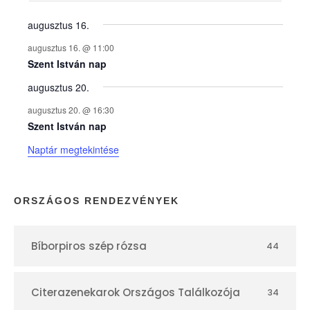
y
augusztus 16.
augusztus 16. @ 11:00
e
Szent István nap
augusztus 20.
k
augusztus 20. @ 16:30
n
Szent István nap
Naptár megtekintése
a
p
ORSZÁGOS RENDEZVÉNYEK
t
Bíborpiros szép rózsa
44
á
r
Citerazenekarok Országos Találkozója
34