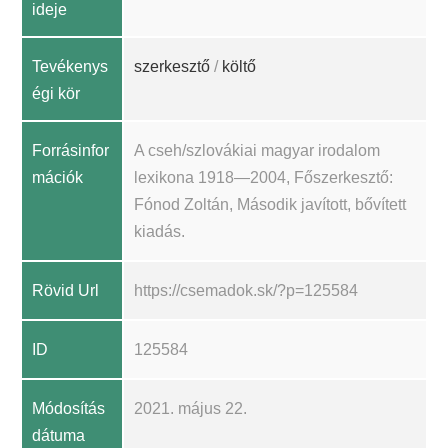
ideje
Tevékenys
szerkesztő
/
költő
égi kör
Forrásinfor
A cseh/szlovákiai magyar irodalom
mációk
lexikona 1918—2004, Főszerkesztő:
Fónod Zoltán, Második javított, bővített
kiadás.
Rövid Url
https://csemadok.sk/?p=125584
ID
125584
Módosítás
2021. május 22.
dátuma