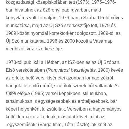
közgazdasági középiskolában tett (1973). 1975–1976-
ban hivatalnok az özörényi papírgyárban, majd
könyvtáros volt Tornalján. 1976-ban a Szabad Földműves
munkatársa, majd az Új Szó szerkesztője lett, 1979 és
1989 között nyomdai korrektorként dolgozott. 1989-től az
Új Szó munkatársa, 1996 és 2000 között a Vasárnap
megbízott vez. szerkesztője.
1973-tól publikál a Hétben, az ISZ-ben és az Új Szóban.
Első verskötetében (
Romvárosi beszélgetés
, 1980) kevés
az értékelhető vers, kísérletei azonban formaérzékről,
hangulatteremtő erőről, szülőföldszeretetről vallanak. Az
Éjféli elégia
(1985) versei képeikben, stílusukban,
tartalmukban is egységesebbek és erőteljesebbek, bár
képei helyenként túlzsúfoltak. Verseiben a hagyományos
költői formák uralkodnak, más utat követ, mint az
„egyszeműsök” (Varga Imre, Tóth László), akiknél az