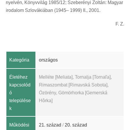
nyelvén, Könyvvilág 1985/12; Szeberényi Zoltán: Magyar
irodalom Szlovákiában (1945– 1999) II., 2001.
F. Z.
Kategória
országos
Életéhez
Melléte [Meliata], Tornalja [Tornaľa],
kapcsolód
Rimaszombat [Rimavská Sobota],
ó
Özörény, Gömörhorka [Gemerská
települése
Hôrka]
k
Működési
21. század
/
20. század