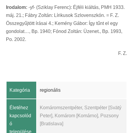
Irodalom:
-yf- (Sziklay Ferenc): Éjféli kiáltás, PMH 1933.
máj. 21.; Fábry Zoltán: Lírikusok Szlovenszkón. = F. Z.
Összegyűjtött írásai 4.; Kemény Gábor: Így tűnt el egy
gondolat…, Bp. 1940; Fónod Zoltán: Üzenet., Bp. 1993,
Po. 2002.
F. Z.
Kategória
regionális
Életéhez
Komáromszentpéter, Szentpéter [Svätý
kapcsolód
Peter], Komárom [Komárno], Pozsony
ó
[Bratislava]
települése