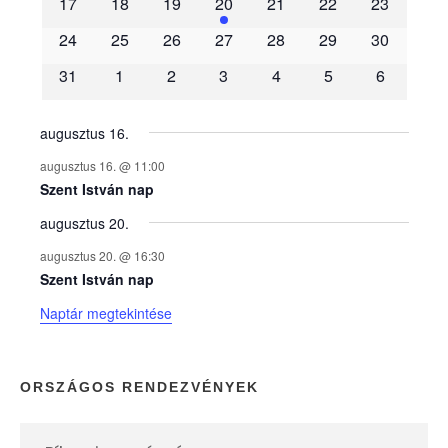
17
18
19
20
21
22
23
é
24
25
26
27
28
29
30
31
1
2
3
4
5
6
n
y
augusztus 16.
augusztus 16. @ 11:00
e
Szent István nap
augusztus 20.
k
augusztus 20. @ 16:30
n
Szent István nap
Naptár megtekintése
a
p
ORSZÁGOS RENDEZVÉNYEK
t