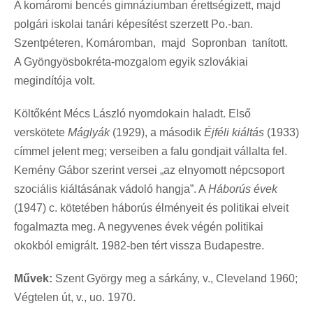
A komáromi bencés gimnáziumban érettségizett, majd
polgári iskolai tanári képesítést szerzett Po.-ban.
Szentpéteren, Komáromban, majd Sopronban tanított.
A Gyöngyösbokréta-mozgalom egyik szlovákiai
megindítója volt.
Költőként Mécs László nyomdokain haladt. Első
verskötete
Máglyák
(1929), a második
Éjféli kiáltás
(1933)
címmel jelent meg; verseiben a falu gondjait vállalta fel.
Kemény Gábor szerint versei „az elnyomott népcsoport
szociális kiáltásának vádoló hangja”. A
Háborús évek
(1947) c. kötetében háborús élményeit és politikai elveit
fogalmazta meg. A negyvenes évek végén politikai
okokból emigrált. 1982-ben tért vissza Budapestre.
Művek:
Szent György meg a sárkány, v., Cleveland 1960;
Végtelen út, v., uo. 1970.