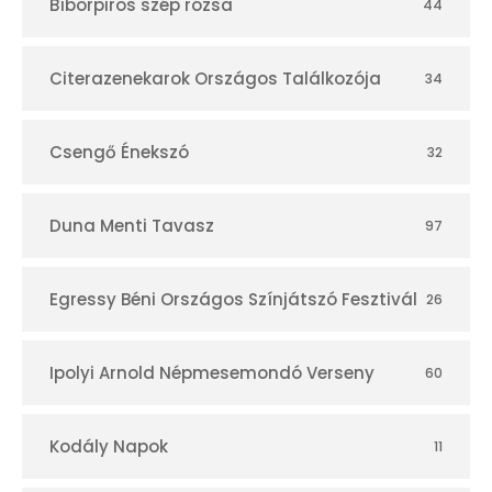
Bíborpiros szép rózsa
44
á
r
Citerazenekarok Országos Találkozója
34
Csengő Énekszó
32
Duna Menti Tavasz
97
Egressy Béni Országos Színjátszó Fesztivál
26
Ipolyi Arnold Népmesemondó Verseny
60
Kodály Napok
11