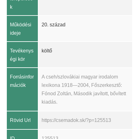
k
Működési
20. század
ideje
Tevékenys
költő
égi kör
Forrásinfor
A cseh/szlovákiai magyar irodalom
mációk
lexikona 1918—2004, Főszerkesztő:
Fónod Zoltán, Második javított, bővített
kiadás.
Rövid Url
https://csemadok.sk/?p=125513
ID
125513