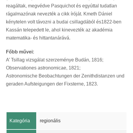
reagáltak, megvédve Pasquichot és egyúttal tudatlan
rágalmazónak nevezték a cikk íróját. Kmeth Dániel
kénytelen volt távozni a budai csillagdából és1822-ben
Kassán telepedett le, ahol kinevezték az akadémia
matematika- és hittantanárává.
Főbb művei:
A’ Tsillag vizsgálat szerzeménye Budán, 1816;
Observationes astronomicae, 1821;
Astronomische Beobachtungen der Zenithdistanzen und
geraden Aufsteigungen der Fixsterne, 1823.
Kategória
regionális