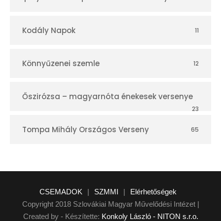
Kodály Napok
11
Könnyűzenei szemle
12
Őszirózsa – magyarnóta énekesek versenye
23
Tompa Mihály Országos Verseny
65
CSEMADOK
|
SZMMI
|
Elérhetőségek
Copyright 2018 Szlovákiai Magyar Művelődési Intézet |
Created by - Készítette:
Konkoly László - NITON s.r.o.