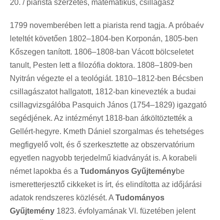
20. / piarista szerzetes, matematikus, csillagász
1799 novemberében lett a piarista rend tagja. A próbaév
leteltét követően 1802–1804-ben Korponán, 1805-ben
Kőszegen tanított. 1806–1808-ban Vácott bölcseletet
tanult, Pesten lett a filozófia doktora. 1808–1809-ben
Nyitrán végezte el a teológiát. 1810–1812-ben Bécsben
csillagászatot hallgatott, 1812-ban kinevezték a budai
csillagvizsgálóba Pasquich János (1754–1829) igazgató
segédjének. Az intézményt 1818-ban átköltöztették a
Gellért-hegyre. Kmeth Dániel szorgalmas és tehetséges
megfigyelő volt, és ő szerkesztette az obszervatórium
egyetlen nagyobb terjedelmű kiadványát is. A korabeli
német lapokba és a
Tudományos Gyűjtemény
be
ismeretterjesztő cikkeket is írt, és elindította az időjárási
adatok rendszeres közlését. A
Tudományos
Gyűjtemény
1823. évfolyamának VI. füzetében jelent