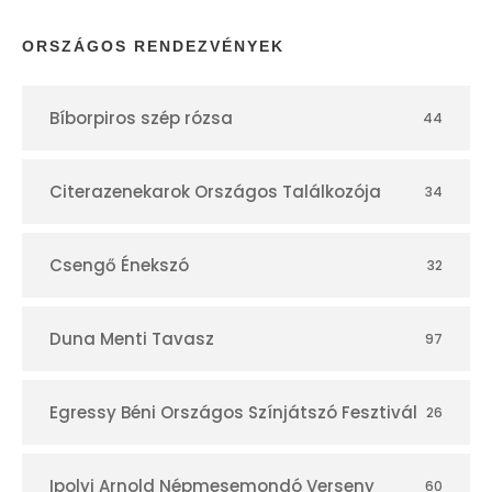
p
ORSZÁGOS RENDEZVÉNYEK
t
Bíborpiros szép rózsa
44
á
r
Citerazenekarok Országos Találkozója
34
Csengő Énekszó
32
Duna Menti Tavasz
97
Egressy Béni Országos Színjátszó Fesztivál
26
Ipolyi Arnold Népmesemondó Verseny
60