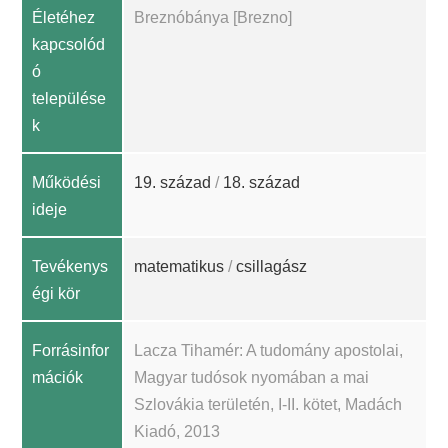
Életéhez
Breznóbánya [Brezno]
kapcsolód
ó
települése
k
Működési
19. század
/
18. század
ideje
Tevékenys
matematikus
/
csillagász
égi kör
Forrásinfor
Lacza Tihamér: A tudomány apostolai,
mációk
Magyar tudósok nyomában a mai
Szlovákia területén, I-II. kötet, Madách
Kiadó, 2013