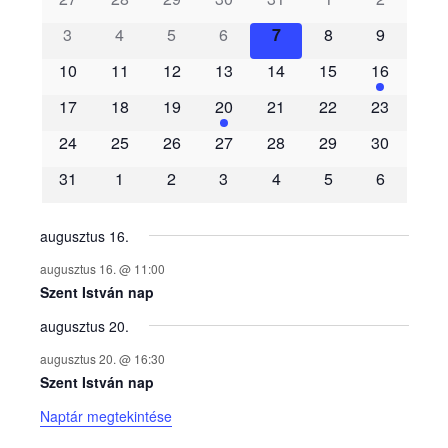
s
3
4
5
6
7
8
9
e
10
11
12
13
14
15
16
m
17
18
19
20
21
22
23
é
24
25
26
27
28
29
30
31
1
2
3
4
5
6
n
y
augusztus 16.
augusztus 16. @ 11:00
e
Szent István nap
augusztus 20.
k
augusztus 20. @ 16:30
n
Szent István nap
Naptár megtekintése
a