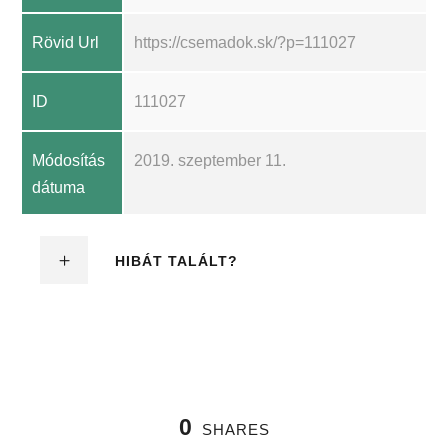
Rövid Url
https://csemadok.sk/?p=111027
ID
111027
Módosítás
2019. szeptember 11.
dátuma
HIBÁT TALÁLT?
0
SHARES