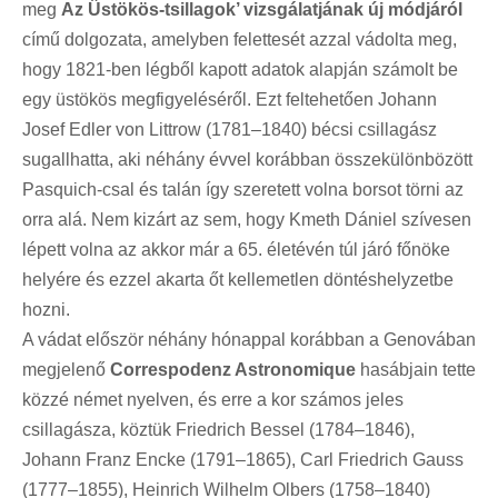
meg
Az Üstökös-tsillagok’ vizsgálatjának új módjáról
című dolgozata, amelyben felettesét azzal vádolta meg,
hogy 1821-ben légből kapott adatok alapján számolt be
egy üstökös megfigyeléséről. Ezt feltehetően Johann
Josef Edler von Littrow (1781–1840) bécsi csillagász
sugallhatta, aki néhány évvel korábban összekülönbözött
Pasquich-csal és talán így szeretett volna borsot törni az
orra alá. Nem kizárt az sem, hogy Kmeth Dániel szívesen
lépett volna az akkor már a 65. életévén túl járó főnöke
helyére és ezzel akarta őt kellemetlen döntéshelyzetbe
hozni.
A vádat először néhány hónappal korábban a Genovában
megjelenő
Correspodenz Astronomique
hasábjain tette
közzé német nyelven, és erre a kor számos jeles
csillagásza, köztük Friedrich Bessel (1784–1846),
Johann Franz Encke (1791–1865), Carl Friedrich Gauss
(1777–1855), Heinrich Wilhelm Olbers (1758–1840)