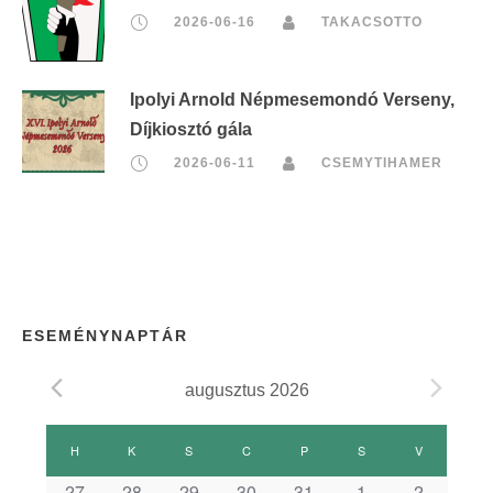
2026-06-16
TAKACSOTTO
Ipolyi Arnold Népmesemondó Verseny,
Díjkiosztó gála
2026-06-11
CSEMYTIHAMER
ESEMÉNYNAPTÁR
augusztus 2026
E
H
HÉTFŐ
K
KEDD
S
SZERDA
C
CSÜTÖRTÖK
P
PÉNTEK
S
SZOMBAT
V
VASÁRNAP
27
28
29
30
31
1
2