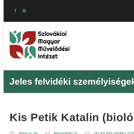
Jeles felvidéki személyisége
Kis Petik Katalin (biol
2019-11-20
REGIONÁLIS
JELES FELVIDÉKI SZ