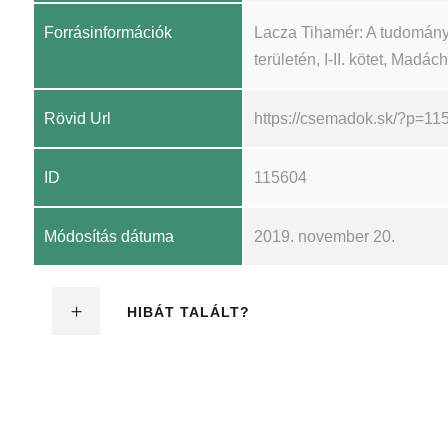
Forrásinformációk
Lacza Tihamér: A tudomány
területén, I-II. kötet, Madá
Rövid Url
https://csemadok.sk/?p=11
ID
115604
Módosítás dátuma
2019. november 20.
HIBÁT TALÁLT?