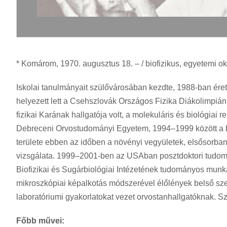
* Komárom, 1970. augusztus 18. – / biofizikus, egyetemi ok
Iskolai tanulmányait szülővárosában kezdte, 1988-ban ér
helyezett lett a Csehszlovák Országos Fizika Diákolimpiá
fizikai Karának hallgatója volt, a molekuláris és biológiai
Debreceni Orvostudományi Egyetem, 1994–1999 között a bu
területe ebben az időben a növényi vegyületek, elsősorban 
vizsgálata. 1999–2001-ben az USAban posztdoktori tudom
Biofizikai és Sugárbiológiai Intézetének tudományos munka
mikroszkópiai képalkotás módszerével élőlények belső szerv
laboratóriumi gyakorlatokat vezet orvostanhallgatóknak. S
Főbb művei: