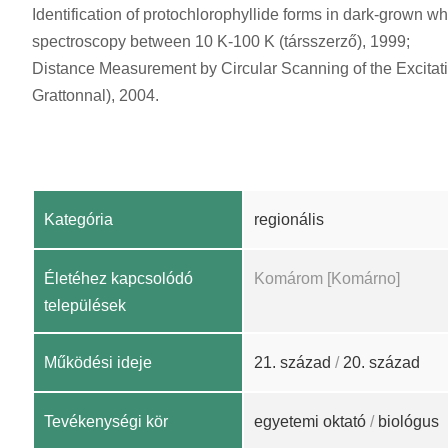
Identification of protochlorophyllide forms in dark-grown 
spectroscopy between 10 K-100 K (társszerző), 1999;
Distance Measurement by Circular Scanning of the Excita
Grattonnal), 2004.
Kategória
regionális
Életéhez kapcsolódó
Komárom [Komárno]
települések
Működési ideje
21. század
/
20. század
Tevékenységi kör
egyetemi oktató
/
biológus