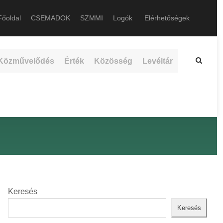
őoldal
CSEMADOK
SZMMI
Logók
Elérhetőségek
Közművelődés
Érték
Közösség
Levéltár
Keresés
Keresés