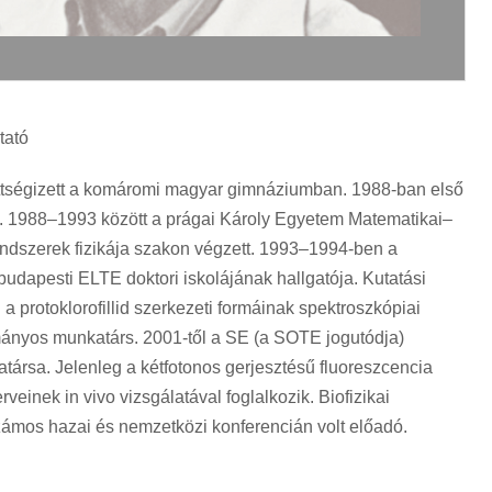
tató
ettségizett a komáromi magyar gimnáziumban. 1988-ban első
n. 1988–1993 között a prágai Károly Egyetem Matematikai–
 rendszerek fizikája szakon végzett. 1993–1994-ben a
dapesti ELTE doktori iskolájának hallgatója. Kutatási
a protoklorofillid szerkezeti formáinak spektroszkópiai
ányos munkatárs. 2001-től a SE (a SOTE jogutódja)
társa. Jelenleg a kétfotonos gerjesztésű fluoreszcencia
einek in vivo vizsgálatával foglalkozik. Biofizikai
zámos hazai és nemzetközi konferencián volt előadó.