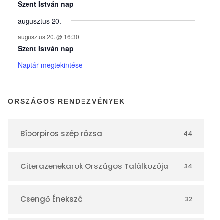
y
Szent István nap
augusztus 20.
e
augusztus 20. @ 16:30
Szent István nap
k
Naptár megtekintése
n
ORSZÁGOS RENDEZVÉNYEK
a
Bíborpiros szép rózsa
44
p
Citerazenekarok Országos Találkozója
34
t
á
Csengő Énekszó
32