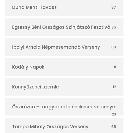
r
Duna Menti Tavasz
97
Egressy Béni Országos Színjátszó Fesztivál
26
Ipolyi Arnold Népmesemondó Verseny
60
Kodály Napok
11
Könnyűzenei szemle
12
Őszirózsa – magyarnóta énekesek versenye
23
Tompa Mihály Országos Verseny
65