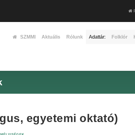
F
SZMMI
Aktuális
Rólunk
Adattár:
Folklór
k
ógus, egyetemi oktató)
EMÉLYISÉGEK