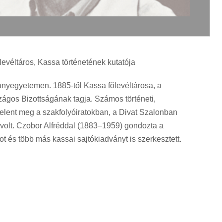
levéltáros, Kassa történetének kutatója
nyegyetemen. 1885-től Kassa főlevéltárosa, a
gos Bizottságának tagja. Számos történeti,
jelent meg a szakfolyóiratokban, a Divat Szalonban
 volt. Czobor Alfréddal (1883–1959) gondozta a
t és több más kassai sajtókiadványt is szerkesztett.