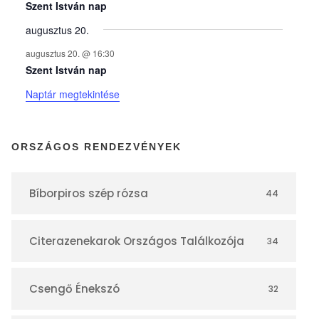
y
Szent István nap
augusztus 20.
e
augusztus 20. @ 16:30
Szent István nap
k
Naptár megtekintése
n
ORSZÁGOS RENDEZVÉNYEK
a
Bíborpiros szép rózsa
44
p
Citerazenekarok Országos Találkozója
34
t
á
Csengő Énekszó
32