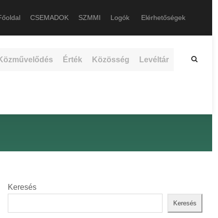
őoldal
CSEMADOK
SZMMI
Logók
Elérhetőségek
Közművelődés
Érték
Közösség
Levéltár
Keresés
Keresés