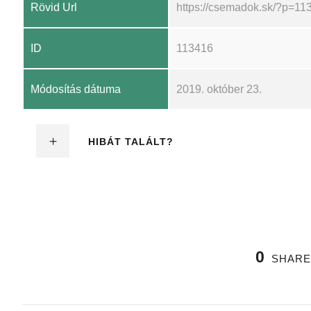
Rövid Url
https://csemadok.sk/?p=11
ID
113416
Módosítás dátuma
2019. október 23.
HIBÁT TALÁLT?
0
SHARE