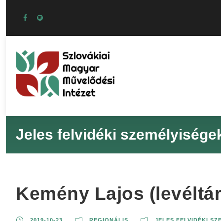
Jeles felvidéki személyisége
Kemény Lajos (levéltá
2019-10-23
REGIONÁLIS
JELES FELVIDÉKI S