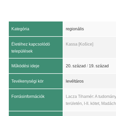
Kategória
regionális
Életéhez kapcsolódó
Kassa [Košice]
települések
Működési ideje
20. század
/
19. század
Tevékenységi kör
levéltáros
Forrásinformációk
Lacza Tihamér: A tudomány
területén, I-II. kötet, Madá