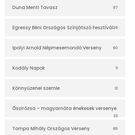
r
Duna Menti Tavasz
97
Egressy Béni Országos Színjátszó Fesztivál
26
Ipolyi Arnold Népmesemondó Verseny
60
Kodály Napok
11
Könnyűzenei szemle
12
Őszirózsa – magyarnóta énekesek versenye
23
Tompa Mihály Országos Verseny
65