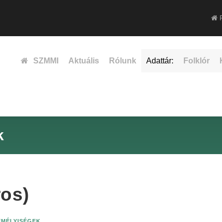
F
SZMMI
Aktuális
Rólunk
Adattár:
Folklór
k
ros)
ZEMÉLYISÉGEK