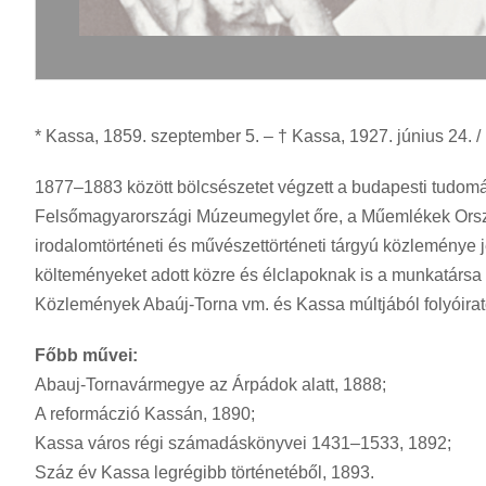
* Kassa, 1859. szeptember 5. – † Kassa, 1927. június 24. / 
1877–1883 között bölcsészetet végzett a budapesti tudomá
Felsőmagyarországi Múzeumegylet őre, a Műemlékek Orszá
irodalomtörténeti és művészettörténeti tárgyú közleménye 
költeményeket adott közre és élclapoknak is a munkatársa
Közlemények Abaúj-Torna vm. és Kassa múltjából folyóirato
Főbb művei:
Abauj-Tornavármegye az Árpádok alatt, 1888;
A reformáczió Kassán, 1890;
Kassa város régi számadáskönyvei 1431–1533, 1892;
Száz év Kassa legrégibb történetéből, 1893.