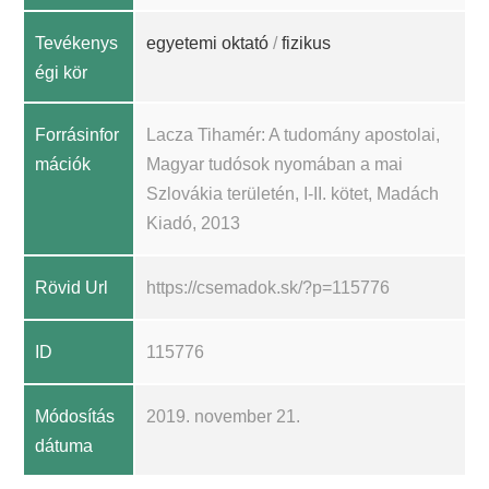
Tevékenys
egyetemi oktató
/
fizikus
égi kör
Forrásinfor
Lacza Tihamér: A tudomány apostolai,
mációk
Magyar tudósok nyomában a mai
Szlovákia területén, I-II. kötet, Madách
Kiadó, 2013
Rövid Url
https://csemadok.sk/?p=115776
ID
115776
Módosítás
2019. november 21.
dátuma