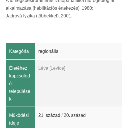
A tömegspektrométeres izotópanalitika hidrogeológiai
alkalmazása (habilitációs értekezés), 1980;
Jadrová fyzika (többekkel), 2001.
Kategória
regionális
Életéhez
Léva [Levice]
kapcsolód
ó
települése
k
Működési
21. század
/
20. század
ideje