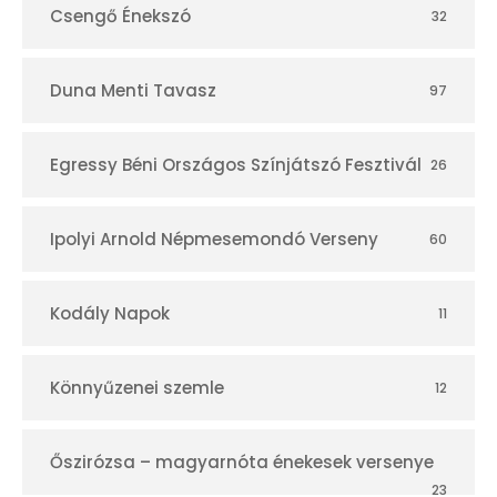
Csengő Énekszó
32
Duna Menti Tavasz
97
Egressy Béni Országos Színjátszó Fesztivál
26
Ipolyi Arnold Népmesemondó Verseny
60
Kodály Napok
11
Könnyűzenei szemle
12
Őszirózsa – magyarnóta énekesek versenye
23