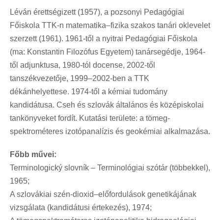
Léván érettségizett (1957), a pozsonyi Pedagógiai
Főiskola TTK-n matematika–fizika szakos tanári oklevelet
szerzett (1961). 1961-től a nyitrai Pedagógiai Főiskola
(ma: Konstantin Filozófus Egyetem) tanársegédje, 1964-
től adjunktusa, 1980-tól docense, 2002-től
tanszékvezetője, 1999–2002-ben a TTK
dékánhelyettese. 1974-től a kémiai tudomány
kandidátusa. Cseh és szlovák általános és középiskolai
tankönyveket fordít. Kutatási területe: a tömeg-
spektrométeres izotópanalízis és geokémiai alkalmazása.
Főbb művei:
Terminologický slovník – Terminológiai szótár (többekkel),
1965;
A szlovákiai szén-dioxid–előfordulások genetikájának
vizsgálata (kandidátusi értekezés), 1974;