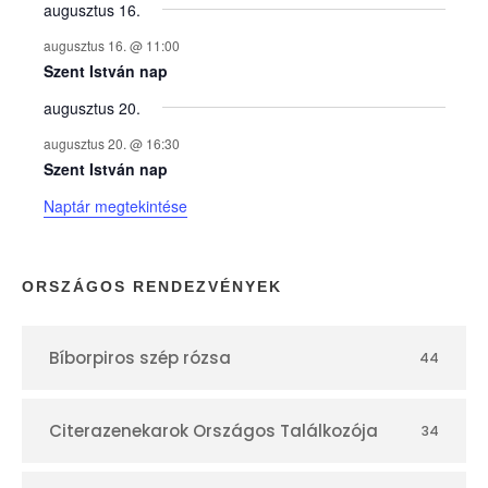
y
augusztus 16.
augusztus 16. @ 11:00
e
Szent István nap
augusztus 20.
k
augusztus 20. @ 16:30
n
Szent István nap
Naptár megtekintése
a
p
ORSZÁGOS RENDEZVÉNYEK
t
Bíborpiros szép rózsa
44
á
r
Citerazenekarok Országos Találkozója
34