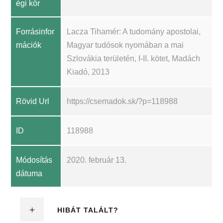
égi kör
Forrásinfor
Lacza Tihamér: A tudomány apostolai,
mációk
Magyar tudósok nyomában a mai
Szlovákia területén, I-II. kötet, Madách
Kiadó, 2013
Rövid Url
https://csemadok.sk/?p=118988
ID
118988
Módosítás
2020. február 13.
dátuma
HIBÁT TALÁLT?