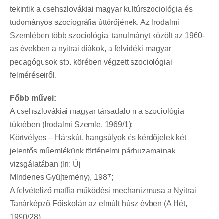
tekintik a csehszlovákiai magyar kultúrszociológia és
tudományos szociográfia úttörőjének. Az Irodalmi
Szemlében több szociológiai tanulmányt közölt az 1960-
as években a nyitrai diákok, a felvidéki magyar
pedagógusok stb. körében végzett szociológiai
felméréseiről.
Főbb művei:
A csehszlovákiai magyar társadalom a szociológia
tükrében (Irodalmi Szemle, 1969/1);
Körtvélyes – Hárskút, hangsúlyok és kérdőjelek két
jelentős műemlékünk történelmi párhuzamainak
vizsgálatában (In: Új
Mindenes Gyűjtemény), 1987;
A felvételiző maffia működési mechanizmusa a Nyitrai
Tanárképző Főiskolán az elmúlt húsz évben (A Hét,
1990/28).