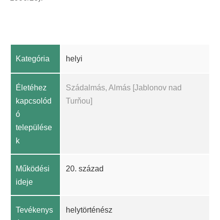
Kategória
helyi
Életéhez
Szádalmás, Almás [Jablonov nad
kapcsolód
Turňou]
ó
települése
k
Működési
20. század
ideje
Tevékenys
helytörténész