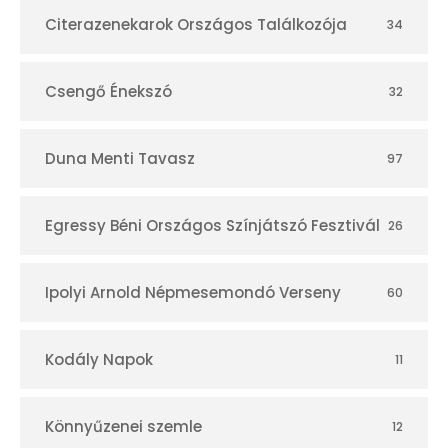
Citerazenekarok Országos Találkozója
34
Csengő Énekszó
32
Duna Menti Tavasz
97
Egressy Béni Országos Színjátszó Fesztivál
26
Ipolyi Arnold Népmesemondó Verseny
60
Kodály Napok
11
Könnyűzenei szemle
12