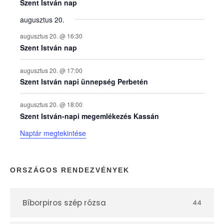
e
Szent István nap
augusztus 20.
k
augusztus 20. @ 16:30
n
Szent István nap
a
augusztus 20. @ 17:00
Szent István napi ünnepség Perbetén
p
augusztus 20. @ 18:00
Szent István-napi megemlékezés Kassán
t
Naptár megtekintése
á
r
ORSZÁGOS RENDEZVÉNYEK
Bíborpiros szép rózsa
44