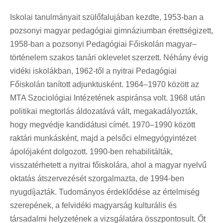
Iskolai tanulmányait szülőfalujában kezdte, 1953-ban a
pozsonyi magyar pedagógiai gimnáziumban érettségizett,
1958-ban a pozsonyi Pedagógiai Főiskolán magyar–
történelem szakos tanári oklevelet szerzett. Néhány évig
vidéki iskolákban, 1962-től a nyitrai Pedagógiai
Főiskolán tanított adjunktusként. 1964–1970 között az
MTA Szociológiai Intézetének aspiránsa volt. 1968 után
politikai megtorlás áldozatává vált, megakadályozták,
hogy megvédje kandidátusi címét. 1970–1990 között
raktári munkásként, majd a pelsőci elmegyógyintézet
ápolójaként dolgozott. 1990-ben rehabilitálták,
visszatérhetett a nyitrai főiskolára, ahol a magyar nyelvű
oktatás átszervezését szorgalmazta, de 1994-ben
nyugdíjazták. Tudományos érdeklődése az értelmiség
szerepének, a felvidéki magyarság kulturális és
társadalmi helyzetének a vizsgálatára összpontosult. Őt