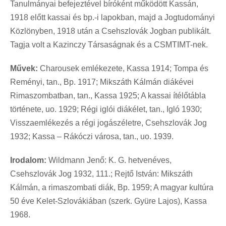
Tanulmányai befejeztével bíróként működött Kassán,
1918 előtt kassai és bp.-i lapokban, majd a Jogtudományi
Közlönyben, 1918 után a Csehszlovák Jogban publikált.
Tagja volt a Kazinczy Társaságnak és a CSMTIMT-nek.
Művek:
Charousek emlékezete, Kassa 1914; Tompa és
Reményi, tan., Bp. 1917; Mikszáth Kálmán diákévei
Rimaszombatban, tan., Kassa 1925; A kassai ítélőtábla
története, uo. 1929; Régi iglói diákélet, tan., Igló 1930;
Visszaemlékezés a régi jogászéletre, Csehszlovák Jog
1932; Kassa – Rákóczi városa, tan., uo. 1939.
Irodalom:
Wildmann Jenő: K. G. hetvenéves,
Csehszlovák Jog 1932, 111.; Rejtő István: Mikszáth
Kálmán, a rimaszombati diák, Bp. 1959; A magyar kultúra
50 éve Kelet-Szlovákiában (szerk. Gyüre Lajos), Kassa
1968.