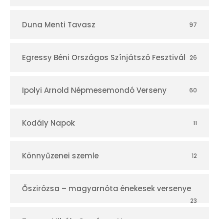
Duna Menti Tavasz
97
Egressy Béni Országos Színjátszó Fesztivál
26
Ipolyi Arnold Népmesemondó Verseny
60
Kodály Napok
11
Könnyűzenei szemle
12
Őszirózsa – magyarnóta énekesek versenye
23