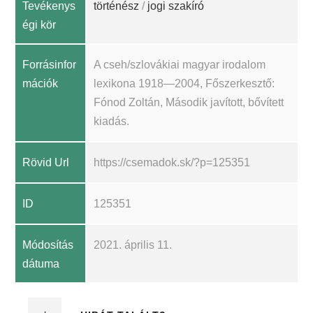
Tevékenys
történész
/
jogi szakíró
égi kör
Forrásinfor
A cseh/szlovákiai magyar irodalom
mációk
lexikona 1918—2004, Főszerkesztő:
Fónod Zoltán, Második javított, bővített
kiadás.
Rövid Url
https://csemadok.sk/?p=125351
ID
125351
Módosítás
2021. április 11.
dátuma