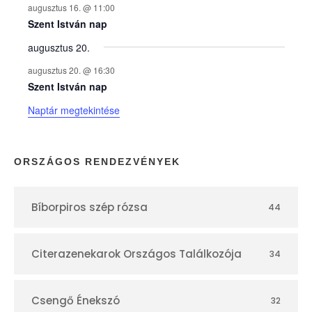
augusztus 16. @ 11:00
e
Szent István nap
augusztus 20.
k
augusztus 20. @ 16:30
n
Szent István nap
Naptár megtekintése
a
p
ORSZÁGOS RENDEZVÉNYEK
t
Bíborpiros szép rózsa
44
á
r
Citerazenekarok Országos Találkozója
34
Csengő Énekszó
32