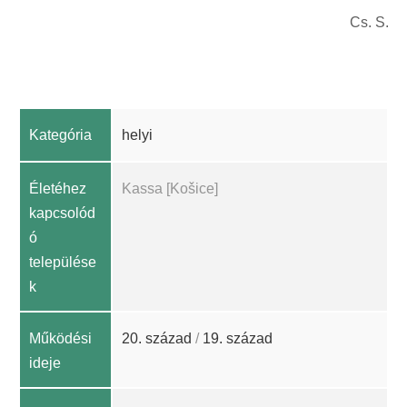
Cs. S.
Kategória
helyi
Életéhez
Kassa [Košice]
kapcsolód
ó
települése
k
Működési
20. század
/
19. század
ideje