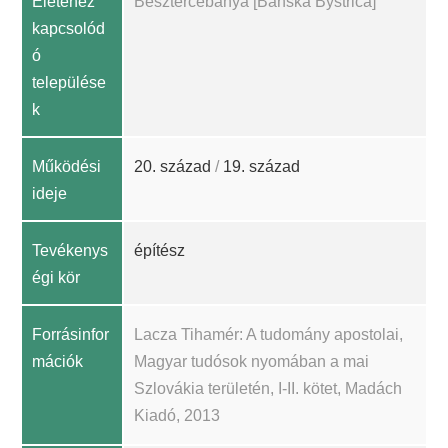
Életéhez
Besztercebánya [Banská Bystrica]
kapcsolód
ó
települése
k
Működési
20. század
/
19. század
ideje
Tevékenys
építész
égi kör
Forrásinfor
Lacza Tihamér: A tudomány apostolai,
mációk
Magyar tudósok nyomában a mai
Szlovákia területén, I-II. kötet, Madách
Kiadó, 2013