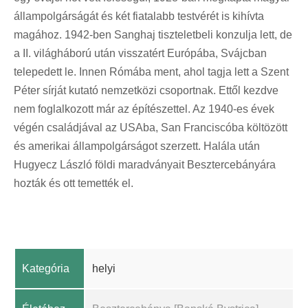
állampolgárságát és két fiatalabb testvérét is kihívta
magához. 1942-ben Sanghaj tiszteletbeli konzulja lett, de
a II. világháború után visszatért Európába, Svájcban
telepedett le. Innen Rómába ment, ahol tagja lett a Szent
Péter sírját kutató nemzetközi csoportnak. Ettől kezdve
nem foglalkozott már az építészettel. Az 1940-es évek
végén családjával az USAba, San Franciscóba költözött
és amerikai állampolgárságot szerzett. Halála után
Hugyecz László földi maradványait Besztercebányára
hozták és ott temették el.
Kategória
helyi