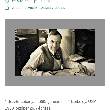
2019-09-09
HELYI
JELES FELVIDÉKI SZEMÉLYISÉGEK
* Besztercebánya, 1893. január 8. – † Berkeley, USA,
1958. október 26. / építész