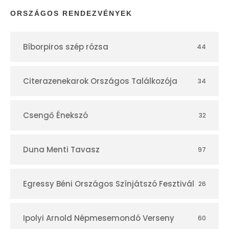
p
ORSZÁGOS RENDEZVÉNYEK
t
Bíborpiros szép rózsa
44
á
r
Citerazenekarok Országos Találkozója
34
Csengő Énekszó
32
Duna Menti Tavasz
97
Egressy Béni Országos Színjátszó Fesztivál
26
Ipolyi Arnold Népmesemondó Verseny
60