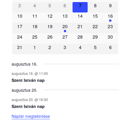
3
4
5
6
7
8
9
e
10
11
12
13
14
15
16
m
17
18
19
20
21
22
23
é
24
25
26
27
28
29
30
31
1
2
3
4
5
6
n
y
augusztus 16.
augusztus 16. @ 11:00
e
Szent István nap
augusztus 20.
k
augusztus 20. @ 16:30
n
Szent István nap
Naptár megtekintése
a