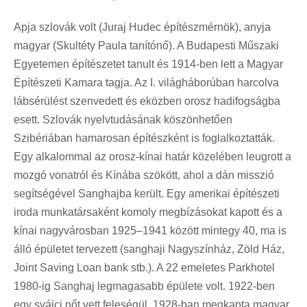
Apja szlovák volt (Juraj Hudec építészmérnök), anyja
magyar (Skultéty Paula tanítónő). A Budapesti Műszaki
Egyetemen építészetet tanult és 1914-ben lett a Magyar
Építészeti Kamara tagja. Az I. világháborúban harcolva
lábsérülést szenvedett és eközben orosz hadifogságba
esett. Szlovák nyelvtudásának köszönhetően
Szibériában hamarosan építészként is foglalkoztatták.
Egy alkalommal az orosz-kínai határ közelében leugrott a
mozgó vonatról és Kínába szökött, ahol a dán misszió
segítségével Sanghajba került. Egy amerikai építészeti
iroda munkatársaként komoly megbízásokat kapott és a
kínai nagyvárosban 1925–1941 között mintegy 40, ma is
álló épületet tervezett (sanghaji Nagyszínház, Zöld Ház,
Joint Saving Loan bank stb.). A 22 emeletes Parkhotel
1980-ig Sanghaj legmagasabb épülete volt. 1922-ben
egy svájci nőt vett feleségül, 1928-ban megkapta magyar