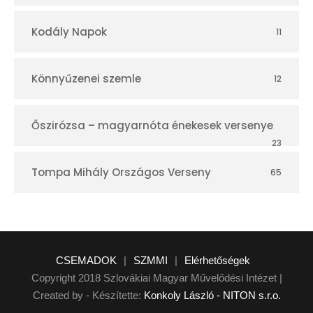
Kodály Napok
11
Könnyűzenei szemle
12
Őszirózsa – magyarnóta énekesek versenye
23
Tompa Mihály Országos Verseny
65
CSEMADOK
|
SZMMI
|
Elérhetőségek
Copyright 2018 Szlovákiai Magyar Művelődési Intézet |
Created by - Készítette:
Konkoly László - NITON s.r.o.