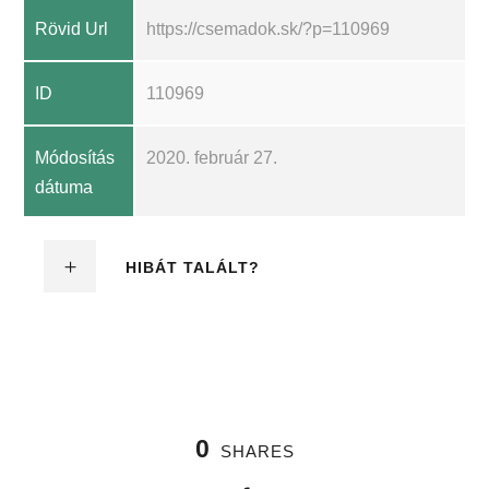
Rövid Url
https://csemadok.sk/?p=110969
ID
110969
Módosítás
2020. február 27.
dátuma
HIBÁT TALÁLT?
0
SHARES