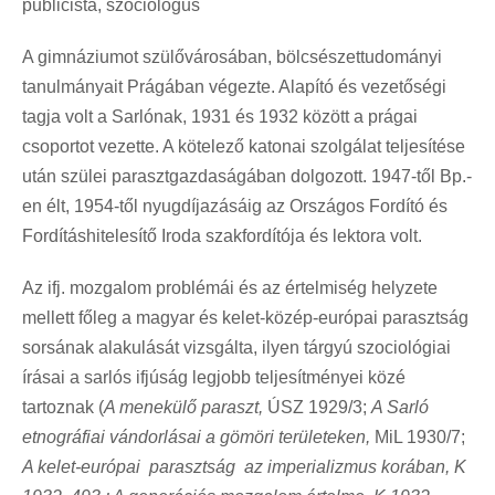
publicista, szociológus
A gimnáziumot szülővárosában, bölcsészettudományi
tanulmányait Prágában végezte. Alapító és vezetőségi
tagja volt a Sarlónak, 1931 és 1932 között a prágai
csoportot vezette. A kötelező katonai szolgálat teljesítése
után szülei parasztgazdaságában dolgozott. 1947-től Bp.-
en élt, 1954-től nyugdíjazásáig az Országos Fordító és
Fordításhitelesítő Iroda szakfordítója és lektora volt.
Az ifj. mozgalom problémái és az értelmiség helyzete
mellett főleg a magyar és kelet-közép-európai parasztság
sorsának alakulását vizsgálta, ilyen tárgyú szociológiai
írásai a sarlós ifjúság legjobb teljesítményei közé
tartoznak (
A menekülő paraszt,
ÚSZ 1929/3;
A Sarló
etnográfiai vándorlásai a gömöri területeken,
MiL 1930/7;
A kelet-európai parasztság az imperializmus korában, K