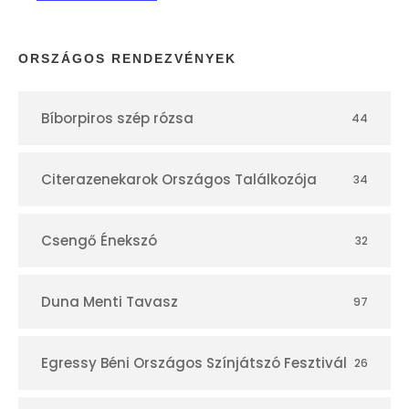
a
p
ORSZÁGOS RENDEZVÉNYEK
t
Bíborpiros szép rózsa
44
á
r
Citerazenekarok Országos Találkozója
34
Csengő Énekszó
32
Duna Menti Tavasz
97
Egressy Béni Országos Színjátszó Fesztivál
26