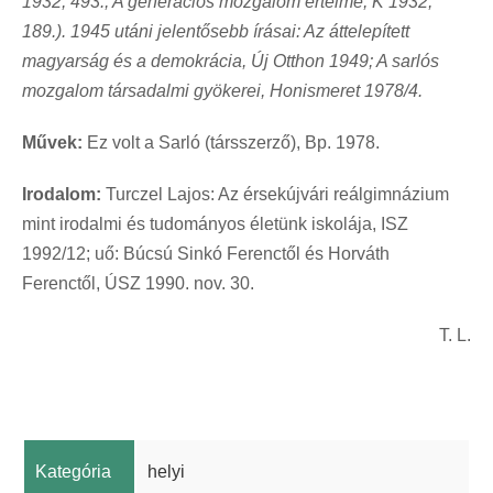
1932, 493.; A generációs mozgalom értelme, K 1932,
189.). 1945 utáni jelentősebb írásai: Az áttelepített
magyarság és a demokrácia, Új Otthon 1949; A sarlós
mozgalom társadalmi gyökerei, Honismeret 1978/4.
Művek:
Ez volt a Sarló (társszerző), Bp. 1978.
Irodalom:
Turczel Lajos: Az érsekújvári reálgimnázium
mint irodalmi és tudományos életünk iskolája, ISZ
1992/12; uő: Búcsú Sinkó Ferenctől és Horváth
Ferenctől, ÚSZ 1990. nov. 30.
T. L.
Kategória
helyi