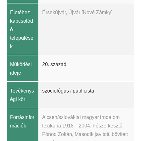
Életéhez
Érsekújvár, Újvár [Nové Zámky]
kapcsolód
ó
települése
k
Működési
20. század
ideje
Tevékenys
szociológus
/
publicista
égi kör
Forrásinfor
A cseh/szlovákiai magyar irodalom
mációk
lexikona 1918—2004, Főszerkesztő:
Fónod Zoltán, Második javított, bővített