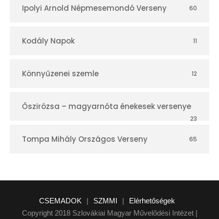
Ipolyi Arnold Népmesemondó Verseny
60
Kodály Napok
11
Könnyűzenei szemle
12
Őszirózsa – magyarnóta énekesek versenye
23
Tompa Mihály Országos Verseny
65
CSEMADOK
|
SZMMI
|
Elérhetőségek
Copyright 2018 Szlovákiai Magyar Művelődési Intézet |