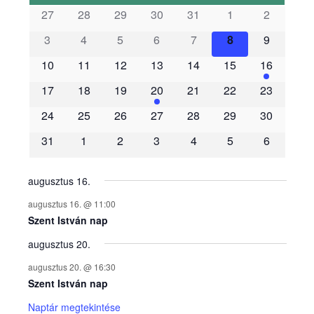
s
27
28
29
30
31
1
2
3
4
5
6
7
8
9
e
10
11
12
13
14
15
16
m
17
18
19
20
21
22
23
é
24
25
26
27
28
29
30
31
1
2
3
4
5
6
n
y
augusztus 16.
augusztus 16. @ 11:00
e
Szent István nap
augusztus 20.
k
augusztus 20. @ 16:30
n
Szent István nap
Naptár megtekintése