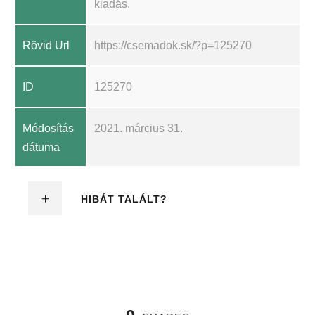
kiadás.
Rövid Url
https://csemadok.sk/?p=125270
ID
125270
Módosítás
2021. március 31.
dátuma
HIBÁT TALÁLT?