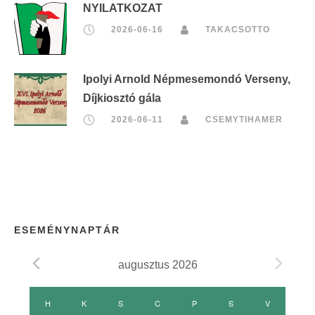
NYILATKOZAT
2026-06-16
TAKACSOTTO
Ipolyi Arnold Népmesemondó Verseny,
Díjkiosztó gála
2026-06-11
CSEMYTIHAMER
ESEMÉNYNAPTÁR
augusztus 2026
E
H
HÉTFŐ
K
KEDD
S
SZERDA
C
CSÜTÖRTÖK
P
PÉNTEK
S
SZOMBAT
V
VASÁRNAP