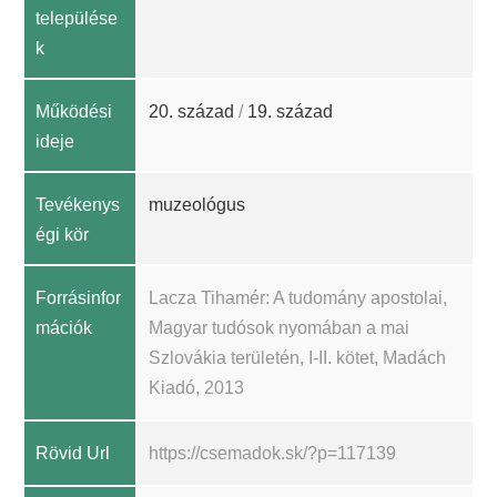
települése
k
Működési
20. század
/
19. század
ideje
Tevékenys
muzeológus
égi kör
Forrásinfor
Lacza Tihamér: A tudomány apostolai,
mációk
Magyar tudósok nyomában a mai
Szlovákia területén, I-II. kötet, Madách
Kiadó, 2013
Rövid Url
https://csemadok.sk/?p=117139