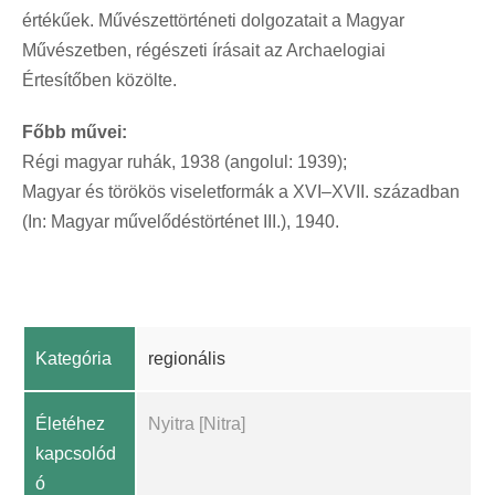
értékűek. Művészettörténeti dolgozatait a Magyar
Művészetben, régészeti írásait az Archaelogiai
Értesítőben közölte.
Főbb művei:
Régi magyar ruhák, 1938 (angolul: 1939);
Magyar és törökös viseletformák a XVI–XVII. században
(In: Magyar művelődéstörténet III.), 1940.
Kategória
regionális
Életéhez
Nyitra [Nitra]
kapcsolód
ó