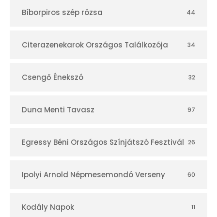
t
Bíborpiros szép rózsa
44
á
r
Citerazenekarok Országos Találkozója
34
Csengő Énekszó
32
Duna Menti Tavasz
97
Egressy Béni Országos Színjátszó Fesztivál
26
Ipolyi Arnold Népmesemondó Verseny
60
Kodály Napok
11