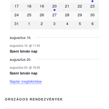
m
17
18
19
20
21
22
23
é
24
25
26
27
28
29
30
31
1
2
3
4
5
6
n
y
augusztus 16.
augusztus 16. @ 11:00
e
Szent István nap
augusztus 20.
k
augusztus 20. @ 16:30
n
Szent István nap
Naptár megtekintése
a
p
ORSZÁGOS RENDEZVÉNYEK