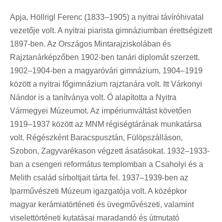
Apja, Höllrigl Ferenc (1833–1905) a nyitrai távíróhivatal
vezetője volt. A nyitrai piarista gimnáziumban érettségizett
1897-ben. Az Országos Mintarajziskolában és
Rajztanárképzőben 1902-ben tanári diplomát szerzett.
1902–1904-ben a magyaróvári gimnázium, 1904–1919
között a nyitrai főgimnázium rajztanára volt. Itt Várkonyi
Nándor is a tanítványa volt. Ő alapította a Nyitra
Vármegyei Múzeumot. Az impériumváltást követően
1919–1937 között az MNM régiségtárának munkatársa
volt. Régészként Baracspusztán, Fülöpszálláson,
Szobon, Zagyvarékason végzett ásatásokat. 1932–1933-
ban a csengeri református templomban a Csaholyi és a
Melith család sírboltjait tárta fel. 1937–1939-ben az
Iparművészeti Múzeum igazgatója volt. A középkor
magyar kerámiatörténeti és üvegművészeti, valamint
viselettörténeti kutatásai maradandó és útmutató