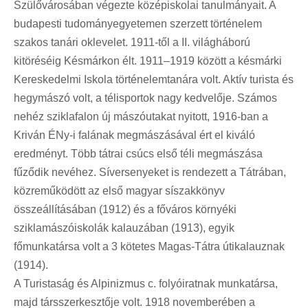
Szülővárosában végezte középiskolai tanulmányait. A
budapesti tudományegyetemen szerzett történelem
szakos tanári oklevelet. 1911-től a II. világháború
kitöréséig Késmárkon élt. 1911–1919 között a késmárki
Kereskedelmi Iskola történelemtanára volt. Aktív turista és
hegymászó volt, a télisportok nagy kedvelője. Számos
nehéz sziklafalon új mászóutakat nyitott, 1916-ban a
Kriván ÉNy-i falának megmászásával ért el kiváló
eredményt. Több tátrai csúcs első téli megmászása
fűződik nevéhez. Síversenyeket is rendezett a Tátrában,
közreműködött az első magyar síszakkönyv
összeállításában (1912) és a főváros környéki
sziklamászóiskolák kalauzában (1913), egyik
főmunkatársa volt a 3 kötetes Magas-Tátra útikalauznak
(1914).
A Turistaság és Alpinizmus c. folyóiratnak munkatársa,
majd társszerkesztője volt. 1918 novemberében a