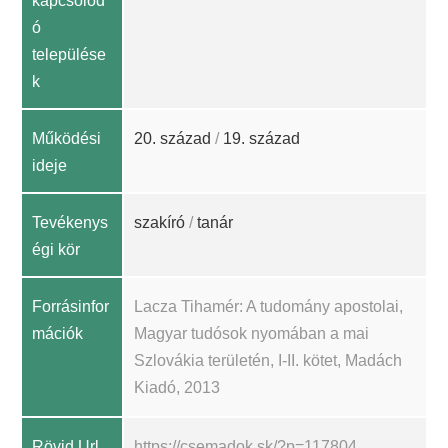
kapcsolód
ó
települése
k
Működési
20. század
/
19. század
ideje
Tevékenys
szakíró
/
tanár
égi kör
Forrásinfor
Lacza Tihamér: A tudomány apostolai,
mációk
Magyar tudósok nyomában a mai
Szlovákia területén, I-II. kötet, Madách
Kiadó, 2013
Rövid Url
https://csemadok.sk/?p=117804