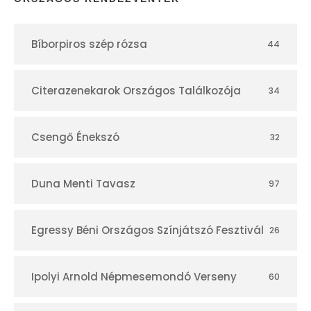
t
Bíborpiros szép rózsa
44
á
r
Citerazenekarok Országos Találkozója
34
Csengő Énekszó
32
Duna Menti Tavasz
97
Egressy Béni Országos Színjátszó Fesztivál
26
Ipolyi Arnold Népmesemondó Verseny
60