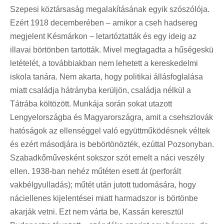
Szepesi köztársaság megalakításának egyik szószólója.
Ezért 1918 decemberében – amikor a cseh hadsereg
megjelent Késmárkon – letartóztatták és egy ideig az
illavai börtönben tartották. Mivel megtagadta a hűségeskü
letételét, a továbbiakban nem lehetett a kereskedelmi
iskola tanára. Nem akarta, hogy politikai állásfoglalása
miatt családja hátrányba kerüljön, családja nélkül a
Tátrába költözött. Munkája során sokat utazott
Lengyelországba és Magyarországra, amit a csehszlovák
hatóságok az ellenséggel való együttműködésnek véltek
és ezért másodjára is bebörtönözték, ezúttal Pozsonyban.
Szabadkőművesként sokszor szót emelt a náci veszély
ellen. 1938-ban nehéz műtéten esett át (perforált
vakbélgyulladás); műtét után jutott tudomására, hogy
náciellenes kijelentései miatt harmadszor is börtönbe
akarják vetni. Ezt nem várta be, Kassán keresztül