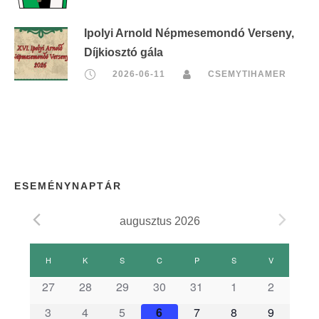
Ipolyi Arnold Népmesemondó Verseny,
Díjkiosztó gála
2026-06-11
CSEMYTIHAMER
ESEMÉNYNAPTÁR
augusztus 2026
E
H
HÉTFŐ
K
KEDD
S
SZERDA
C
CSÜTÖRTÖK
P
PÉNTEK
S
SZOMBAT
V
VASÁRNAP
s
27
28
29
30
31
1
2
3
4
5
6
7
8
9