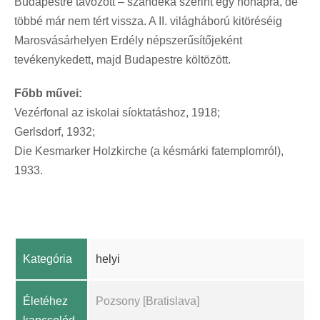
Budapestre távozott – szándéka szerint egy hónapra, de
többé már nem tért vissza. A II. világháború kitöréséig
Marosvásárhelyen Erdély népszerűsítőjeként
tevékenykedett, majd Budapestre költözött.
Főbb művei:
Vezérfonal az iskolai síoktatáshoz, 1918;
Gerlsdorf, 1932;
Die Kesmarker Holzkirche (a késmárki fatemplomról),
1933.
Kategória
helyi
Életéhez
Pozsony [Bratislava]