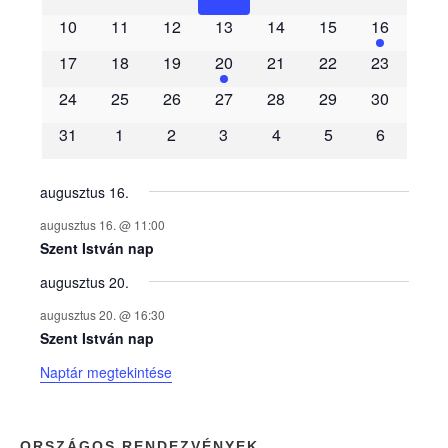
e
10
11
12
13
14
15
16
m
17
18
19
20
21
22
23
é
24
25
26
27
28
29
30
31
1
2
3
4
5
6
n
y
augusztus 16.
augusztus 16. @ 11:00
e
Szent István nap
augusztus 20.
k
augusztus 20. @ 16:30
n
Szent István nap
Naptár megtekintése
a
p
ORSZÁGOS RENDEZVÉNYEK