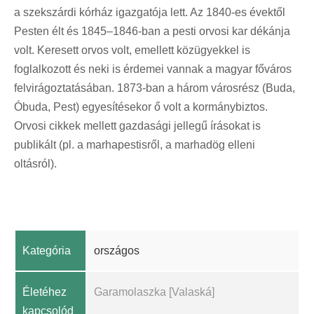
a szekszárdi kórház igazgatója lett. Az 1840-es évektől
Pesten élt és 1845–1846-ban a pesti orvosi kar dékánja
volt. Keresett orvos volt, emellett közügyekkel is
foglalkozott és neki is érdemei vannak a magyar főváros
felvirágoztatásában. 1873-ban a három városrész (Buda,
Óbuda, Pest) egyesítésekor ő volt a kormánybiztos.
Orvosi cikkek mellett gazdasági jellegű írásokat is
publikált (pl. a marhapestisről, a marhadög elleni
oltásról).
Kategória
országos
Életéhez
Garamolaszka [Valaská]
kapcsolód