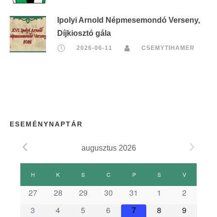
Ipolyi Arnold Népmesemondó Verseny,
Díjkiosztó gála
2026-06-11
CSEMYTIHAMER
ESEMÉNYNAPTÁR
augusztus 2026
E
H
HÉTFŐ
K
KEDD
S
SZERDA
C
CSÜTÖRTÖK
P
PÉNTEK
S
SZOMBAT
V
VASÁRNAP
s
27
28
29
30
31
1
2
3
4
5
6
7
8
9