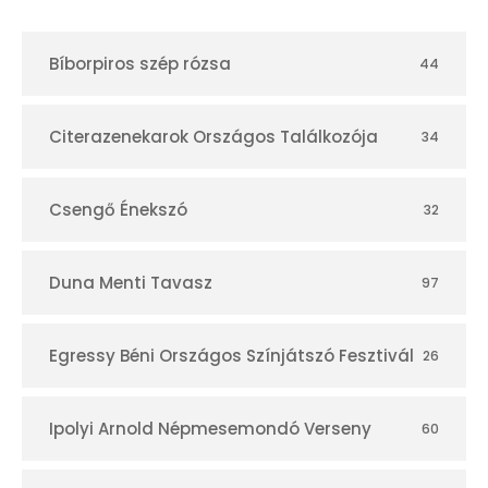
t
Bíborpiros szép rózsa
44
á
r
Citerazenekarok Országos Találkozója
34
Csengő Énekszó
32
Duna Menti Tavasz
97
Egressy Béni Országos Színjátszó Fesztivál
26
Ipolyi Arnold Népmesemondó Verseny
60