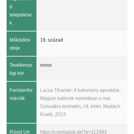
ó
települése
k
Működési
19. század
ideje
Tevékenys
orvos
égi kör
Forrásinfor
Lacza Tihamér: A tudomány apostolai,
mációk
Magyar tudósok nyomában a mai
Szlovákia területén, I-II. kötet, Madách
Kiadó, 2013
Rövid Url
https://csemadok.sk/?p=112493