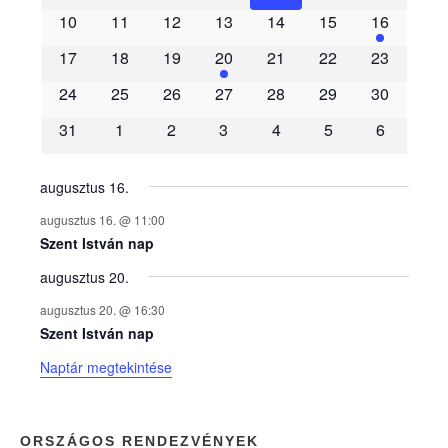
e
10
11
12
13
14
15
16
m
17
18
19
20
21
22
23
é
24
25
26
27
28
29
30
31
1
2
3
4
5
6
n
y
augusztus 16.
augusztus 16. @ 11:00
e
Szent István nap
augusztus 20.
k
augusztus 20. @ 16:30
n
Szent István nap
Naptár megtekintése
a
p
ORSZÁGOS RENDEZVÉNYEK