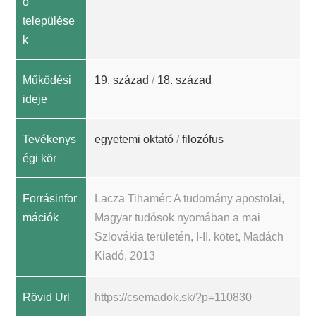
ó
települése
k
Működési
19. század
/
18. század
ideje
Tevékenys
egyetemi oktató
/
filozófus
égi kör
Forrásinfor
Lacza Tihamér: A tudomány apostolai,
mációk
Magyar tudósok nyomában a mai
Szlovákia területén, I-II. kötet, Madách
Kiadó, 2013
Rövid Url
https://csemadok.sk/?p=110830