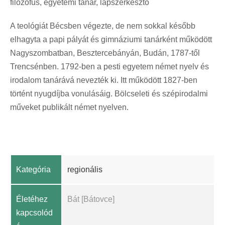
filozófus, egyetemi tanár, lapszerkesztő
A teológiát Bécsben végezte, de nem sokkal később
elhagyta a papi pályát és gimnáziumi tanárként működött
Nagyszombatban, Besztercebányán, Budán, 1787-től
Trencsénben. 1792-ben a pesti egyetem német nyelv és
irodalom tanárává nevezték ki. Itt működött 1827-ben
történt nyugdíjba vonulásáig. Bölcseleti és szépirodalmi
műveket publikált német nyelven.
Kategória
regionális
Életéhez
Bát [Bátovce]
kapcsolód