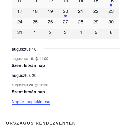
10
11
12
13
14
15
16
m
17
18
19
20
21
22
23
é
24
25
26
27
28
29
30
31
1
2
3
4
5
6
n
y
augusztus 16.
augusztus 16. @ 11:00
e
Szent István nap
augusztus 20.
k
augusztus 20. @ 16:30
n
Szent István nap
Naptár megtekintése
a
p
ORSZÁGOS RENDEZVÉNYEK