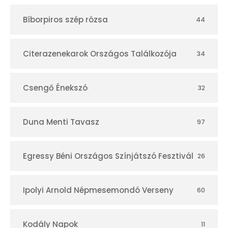
t
Bíborpiros szép rózsa
44
á
r
Citerazenekarok Országos Találkozója
34
Csengő Énekszó
32
Duna Menti Tavasz
97
Egressy Béni Országos Színjátszó Fesztivál
26
Ipolyi Arnold Népmesemondó Verseny
60
Kodály Napok
11