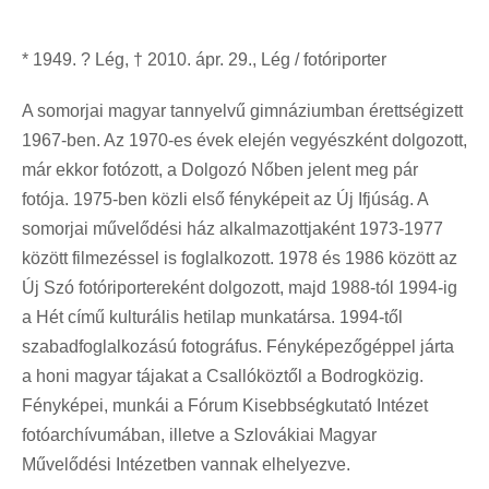
* 1949. ? Lég, † 2010. ápr. 29., Lég / fotóriporter
A somorjai magyar tannyelvű gimnáziumban érettségizett
1967-ben. Az 1970-es évek elején vegyészként dolgozott,
már ekkor fotózott, a Dolgozó Nőben jelent meg pár
fotója. 1975-ben közli első fényképeit az Új Ifjúság. A
somorjai művelődési ház alkalmazottjaként 1973-1977
között filmezéssel is foglalkozott. 1978 és 1986 között az
Új Szó fotóriportereként dolgozott, majd 1988-tól 1994-ig
a Hét című kulturális hetilap munkatársa. 1994-től
szabadfoglalkozású fotográfus. Fényképezőgéppel járta
a honi magyar tájakat a Csallóköztől a Bodrogközig.
Fényképei, munkái a Fórum Kisebbségkutató Intézet
fotóarchívumában, illetve a Szlovákiai Magyar
Művelődési Intézetben vannak elhelyezve.