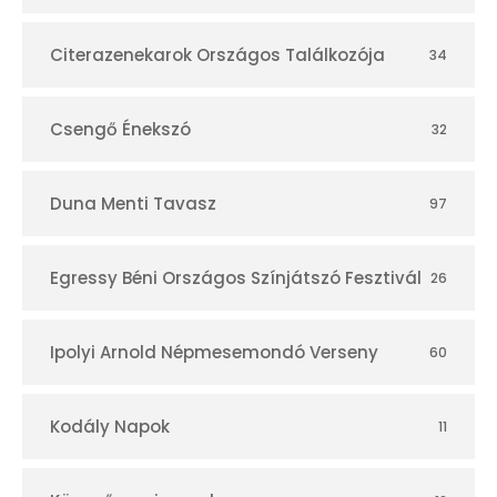
á
r
Citerazenekarok Országos Találkozója
34
Csengő Énekszó
32
Duna Menti Tavasz
97
Egressy Béni Országos Színjátszó Fesztivál
26
Ipolyi Arnold Népmesemondó Verseny
60
Kodály Napok
11