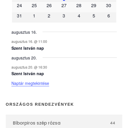
é
24
25
26
27
28
29
30
31
1
2
3
4
5
6
n
y
augusztus 16.
augusztus 16. @ 11:00
e
Szent István nap
augusztus 20.
k
augusztus 20. @ 16:30
n
Szent István nap
Naptár megtekintése
a
p
ORSZÁGOS RENDEZVÉNYEK
t
Bíborpiros szép rózsa
44