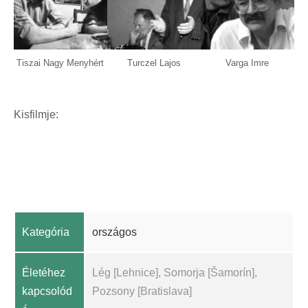
Tiszai Nagy Menyhért
Turczel Lajos
Varga Imre
Kisfilmje:
Kategória
országos
Életéhez
Lég [Lehnice], Somorja [Šamorín],
kapcsolód
Pozsony [Bratislava]