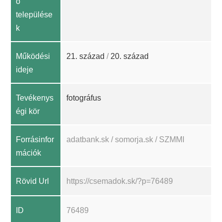
ó
települése
k
Működési
21. század
/
20. század
ideje
Tevékenys
fotográfus
égi kör
Forrásinfor
adatbank.sk / somorja.sk / SZMMI
mációk
Rövid Url
https://csemadok.sk/?p=76489
ID
76489