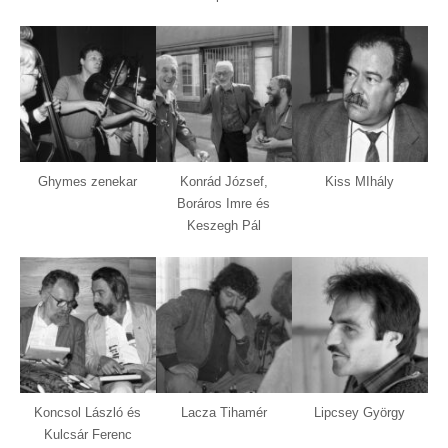
Ghymes zenekar
Konrád József,
Kiss MIhály
Boráros Imre és
Keszegh Pál
Koncsol László és
Lacza Tihamér
Lipcsey György
Kulcsár Ferenc