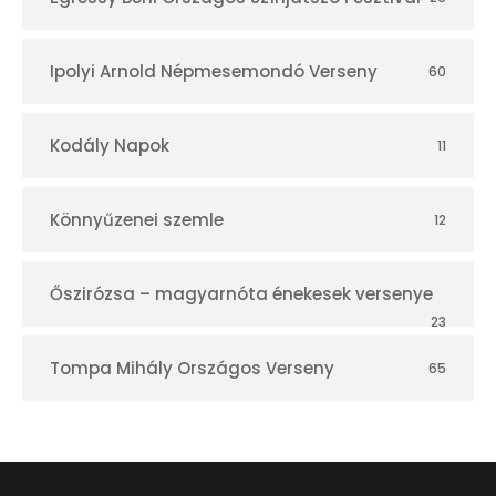
Ipolyi Arnold Népmesemondó Verseny
60
Kodály Napok
11
Könnyűzenei szemle
12
Őszirózsa – magyarnóta énekesek versenye
23
Tompa Mihály Országos Verseny
65