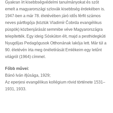
Gyakran írt kisebbségvédelmi tanulmányokat és szót
emelt a magyarországi szlovák kisebbség érdekében is.
1947-ben a már 78. életévében járó idős férfit számos
neves pártfogója (köztük Vladimír Čobrda evangélikus
püspök) közbenjárását semmibe véve Magyarországra
telepítették. Egy ideig Sóskúton élt, majd a pesthidegkúti
Nyugdíjas Pedagógusok Otthonának lakója lett. Már túl a
90. életévén írta meg önéletírását Emlékeim egy letűnt
világról (1964) címmel.
Főbb művei:
Bánó Iván ifjúsága, 1929;
Az eperjesi evangélikus kollégium rövid története 1531–
1931, 1933.