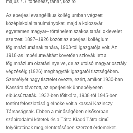
május 7. / történész, tanár, közíró
Az eperjesi evangélikus kollégiumban végzett
középiskolai tanulmányokat, majd a kolozsvári
egyetemen magyar– történelem szakos tanári oklevelet
szerzett. 1897–1926 között az eperjesi kollégium
főgimnáziumának tanára, 1903-tól igazgatója volt. Az
1918-as impériumváltást követően szlovák lett a
főgimnázium oktatási nyelve, de az utolsó magyar osztály
végzéséig (1926) meghagyták igazgatói tisztségében.
Személyét nagy tisztelet övezte, ezért, amikor 1930-ban
Kassára távozott, az eperjesiek ünnepélyesen
elbúcsúztatták. 1932-ben főtitkára, 1938-tól 1945-ben
történt feloszlatásáig elnöke volt a kassai Kazinczy
Társaságnak. Ebben a minőségében elsősorban
szépirodalmi kötetek és a Tátra Kiadó Tátra című
folyóiratának megjelentetésében szerzett érdemeket.