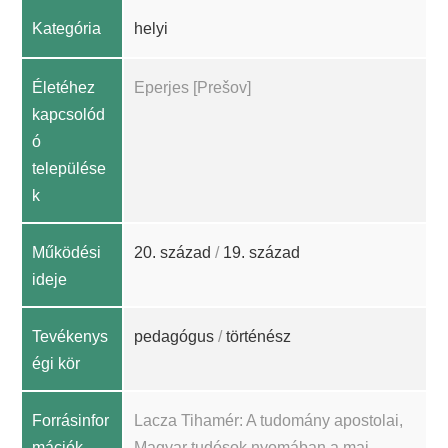
Kategória
helyi
Életéhez
Eperjes [Prešov]
kapcsolód
ó
települése
k
Működési
20. század
/
19. század
ideje
Tevékenys
pedagógus
/
történész
égi kör
Forrásinfor
Lacza Tihamér: A tudomány apostolai,
mációk
Magyar tudósok nyomában a mai