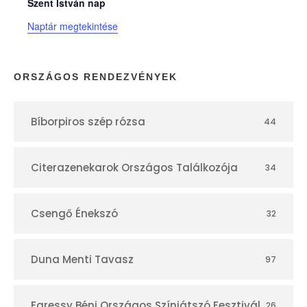
n
Szent István nap
Naptár megtekintése
a
p
ORSZÁGOS RENDEZVÉNYEK
t
Bíborpiros szép rózsa
44
á
r
Citerazenekarok Országos Találkozója
34
Csengő Énekszó
32
Duna Menti Tavasz
97
Egressy Béni Országos Színjátszó Fesztivál
26