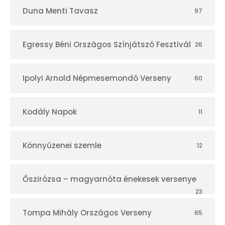
Duna Menti Tavasz
97
Egressy Béni Országos Színjátszó Fesztivál
26
Ipolyi Arnold Népmesemondó Verseny
60
Kodály Napok
11
Könnyűzenei szemle
12
Őszirózsa – magyarnóta énekesek versenye
23
Tompa Mihály Országos Verseny
65