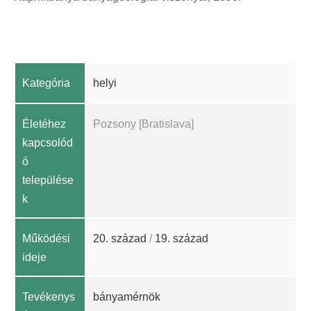
Kategória
helyi
Életéhez
Pozsony [Bratislava]
kapcsolód
ó
települése
k
Működési
20. század
/
19. század
ideje
Tevékenys
bányamérnök