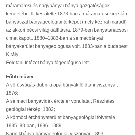
máramarosi és nagybányai bányaigazgatóságok
kerületébe. Itt készítette 1873-ban a máramarosi kincstári
bányászat bányageológiai térképét (mely kézirat maradt)
az akkori bécsi világkiállításra. 1879-ben bányatanácsosi
címet kapott, 1880–1883-ban a selmecbányai
bányakerület bányageológusa volt. 1883-ban a budapesti
Királyi
Földtani Intézet bánya főgeológusa lett.
Főbb művei:
A vörösvágás-dubniki opálbányák földtani viszonyai,
1876;
A selmeci bányavidék érctelér vonulatai. Részletes
geológiai térkép, 1882;
A körmöci ércbányaterület bányageológiai fölvétele
1885–88-ban, 1886–1889;
Kapnikbánya bányageológiai viszonyai, 1893.