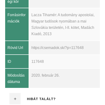
égi kör
Forrásinfor
Lacza Tihamér: A tudomány apostolai,
mációk
Magyar tudósok nyomában a mai
Szlovákia területén, I-II. kötet, Madách
Kiadó, 2013
Rövid Url
https://csemadok.sk/?p=117648
ID
117648
Módosítás
2020. február 26.
dátuma
HIBÁT TALÁLT?