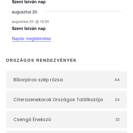
e
Szent István nap
augusztus 20.
k
augusztus 20. @ 16:30
n
Szent István nap
Naptár megtekintése
a
p
ORSZÁGOS RENDEZVÉNYEK
t
Bíborpiros szép rózsa
44
á
r
Citerazenekarok Országos Találkozója
34
Csengő Énekszó
32