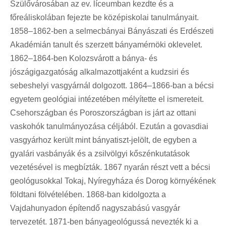
Szülővárosában az ev. líceumban kezdte és a
főreáliskolában fejezte be középiskolai tanulmányait.
1858–1862-ben a selmecbányai Bányászati és Erdészeti
Akadémián tanult és szerzett bányamérnöki oklevelet.
1862–1864-ben Kolozsvárott a bánya- és
jószágigazgatóság alkalmazottjaként a kudzsiri és
sebeshelyi vasgyárnál dolgozott. 1864–1866-ban a bécsi
egyetem geológiai intézetében mélyítette el ismereteit.
Csehországban és Poroszországban is járt az ottani
vaskohók tanulmányozása céljából. Ezután a govasdiai
vasgyárhoz került mint bányatiszt-jelölt, de egyben a
gyalári vasbányák és a zsilvölgyi kőszénkutatások
vezetésével is megbízták. 1867 nyarán részt vett a bécsi
geológusokkal Tokaj, Nyíregyháza és Dorog környékének
földtani fölvételében. 1868-ban kidolgozta a
Vajdahunyadon építendő nagyszabású vasgyár
tervezetét. 1871-ben bányageológussá nevezték ki a