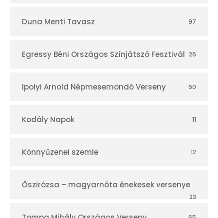
Duna Menti Tavasz
97
Egressy Béni Országos Színjátszó Fesztivál
26
Ipolyi Arnold Népmesemondó Verseny
60
Kodály Napok
11
Könnyűzenei szemle
12
Őszirózsa – magyarnóta énekesek versenye
23
Tompa Mihály Országos Verseny
65