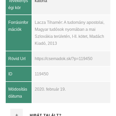
Tevékenys
katona
égi kör
Forrásinfor
Lacza Tihamér: A tudomány apostolai,
mációk
Magyar tudósok nyomában a mai
Szlovákia területén, I-II. kötet, Madách
Kiadó, 2013
Rövid Url
https://csemadok.sk/?p=119450
ID
119450
Módosítás
2020. február 19.
dátuma
HIBÁT TALÁLT?