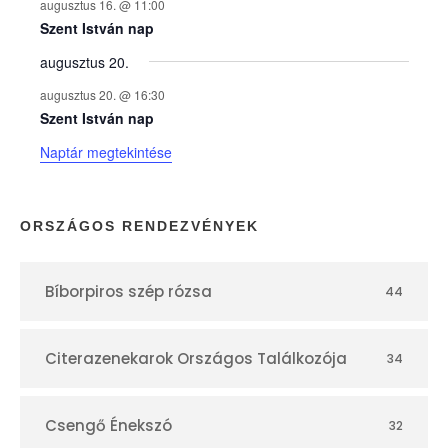
augusztus 16. @ 11:00
e
Szent István nap
augusztus 20.
k
augusztus 20. @ 16:30
n
Szent István nap
Naptár megtekintése
a
p
ORSZÁGOS RENDEZVÉNYEK
t
Bíborpiros szép rózsa
44
á
r
Citerazenekarok Országos Találkozója
34
Csengő Énekszó
32