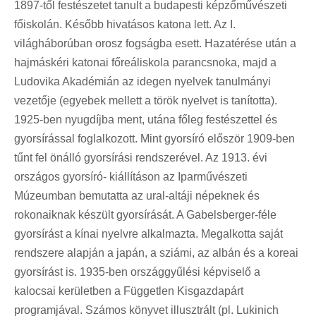
1897-től festészetet tanult a budapesti képzőművészeti
főiskolán. Később hivatásos katona lett. Az I.
világháborúban orosz fogságba esett. Hazatérése után a
hajmáskéri katonai főreáliskola parancsnoka, majd a
Ludovika Akadémián az idegen nyelvek tanulmányi
vezetője (egyebek mellett a török nyelvet is tanította).
1925-ben nyugdíjba ment, utána főleg festészettel és
gyorsírással foglalkozott. Mint gyorsíró először 1909-ben
tűnt fel önálló gyorsírási rendszerével. Az 1913. évi
országos gyorsíró- kiállításon az Iparművészeti
Múzeumban bemutatta az ural-altáji népeknek és
rokonaiknak készült gyorsírását. A Gabelsberger-féle
gyorsírást a kínai nyelvre alkalmazta. Megalkotta saját
rendszere alapján a japán, a sziámi, az albán és a koreai
gyorsírást is. 1935-ben országgyűlési képviselő a
kalocsai kerületben a Független Kisgazdapárt
programjával. Számos könyvet illusztrált (pl. Lukinich