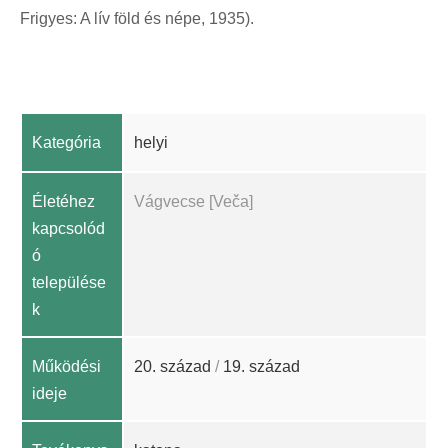
Frigyes: A lív föld és népe, 1935).
Kategória
helyi
Életéhez
Vágvecse [Veča]
kapcsolód
ó
települése
k
Működési
20. század
/
19. század
ideje