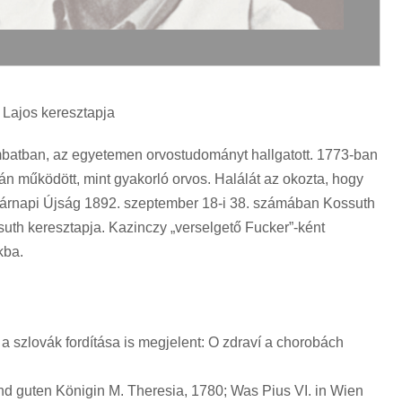
h Lajos keresztapja
atban, az egyetemen orvostudományt hallgatott. 1773-ban
án működött, mint gyakorló orvos. Halálát az okozta, hogy
asárnapi Újság 1892. szeptember 18-i 38. számában Kossuth
ssuth keresztapja. Kazinczy „verselgető Fucker”-ként
kba.
 szlovák fordítása is megjelent: O zdraví a chorobách
d guten Königin M. Theresia, 1780; Was Pius VI. in Wien