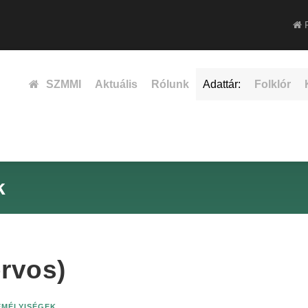
F
SZMMI
Aktuális
Rólunk
Adattár:
Folklór
k
orvos)
ZEMÉLYISÉGEK