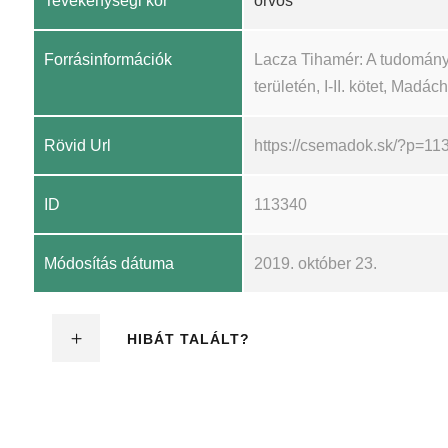
Tevékenységi kör
orvos
Forrásinformációk
Lacza Tihamér: A tudomány
területén, I-II. kötet, Madá
Rövid Url
https://csemadok.sk/?p=11
ID
113340
Módosítás dátuma
2019. október 23.
HIBÁT TALÁLT?