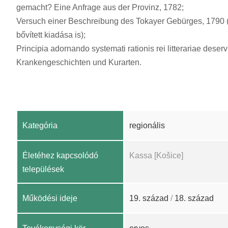
gemacht? Eine Anfrage aus der Provinz, 1782;
Versuch einer Beschreibung des Tokayer Gebürges, 1790 (
bővített kiadása is);
Principia adornando systemati rationis rei litterariae deserv
Krankengeschichten und Kurarten.
Kategória
regionális
Életéhez kapcsolódó
Kassa [Košice]
települések
Működési ideje
19. század
/
18. század