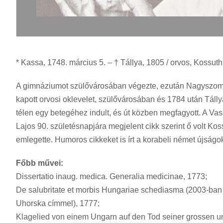
* Kassa, 1748. március 5. – † Tállya, 1805 / orvos, Kossut
A gimnáziumot szülővárosában végezte, ezután Nagyszomb
kapott orvosi oklevelet, szülővárosában és 1784 után Tálly
télen egy betegéhez indult, és út közben megfagyott. A V
Lajos 90. születésnapjára megjelent cikk szerint ő volt Ko
emlegette. Humoros cikkeket is írt a korabeli német újságo
Főbb művei:
Dissertatio inaug. medica. Generalia medicinae, 1773;
De salubritate et morbis Hungariae schediasma (2003-ban a
Uhorska címmel), 1777;
Klagelied von einem Ungarn auf den Tod seiner grossen un