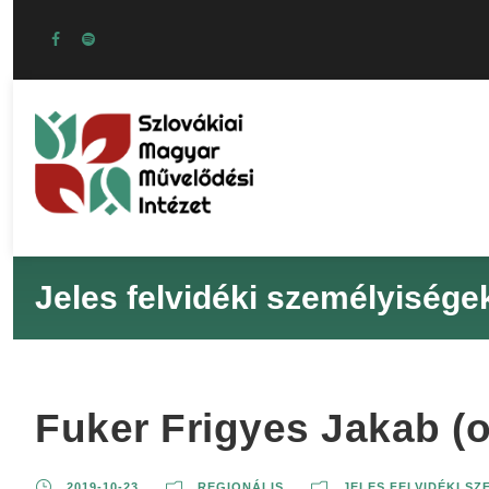
Jeles felvidéki személyisége
Fuker Frigyes Jakab (
2019-10-23
REGIONÁLIS
JELES FELVIDÉKI S