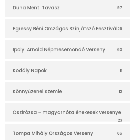
r
Duna Menti Tavasz
97
Egressy Béni Országos Színjátszó Fesztivál
26
Ipolyi Arnold Népmesemondó Verseny
60
Kodály Napok
11
Könnyűzenei szemle
12
Őszirózsa – magyarnóta énekesek versenye
23
Tompa Mihály Országos Verseny
65