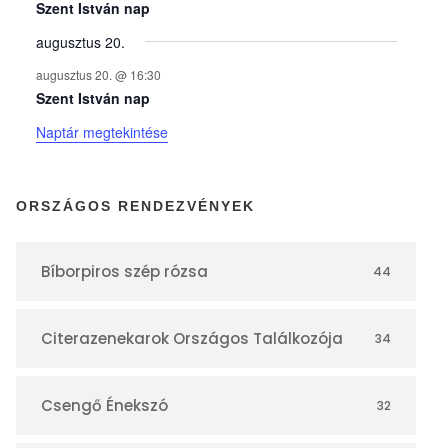
y
Szent István nap
augusztus 20.
e
augusztus 20. @ 16:30
Szent István nap
k
Naptár megtekintése
n
ORSZÁGOS RENDEZVÉNYEK
a
Bíborpiros szép rózsa
44
p
Citerazenekarok Országos Találkozója
34
t
á
Csengő Énekszó
32