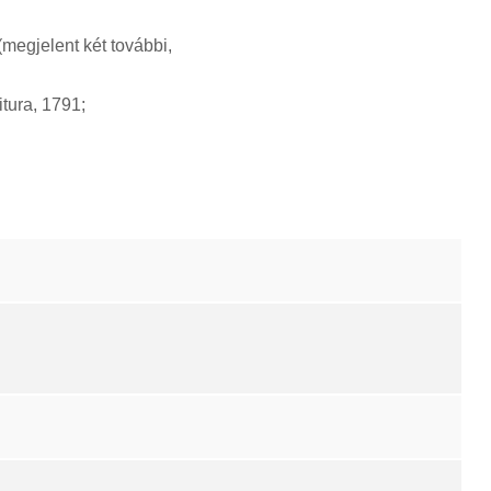
megjelent két további,
itura, 1791;