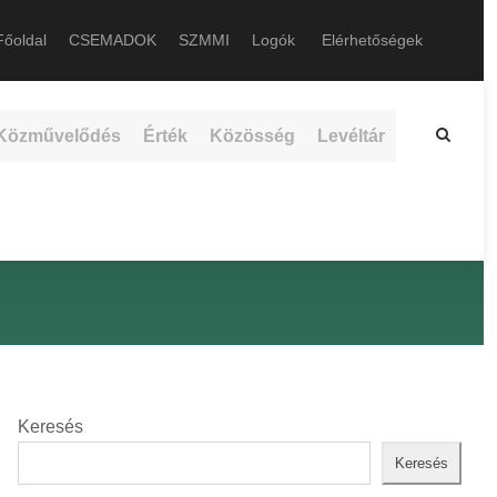
őoldal
CSEMADOK
SZMMI
Logók
Elérhetőségek
Közművelődés
Érték
Közösség
Levéltár
Keresés
Keresés