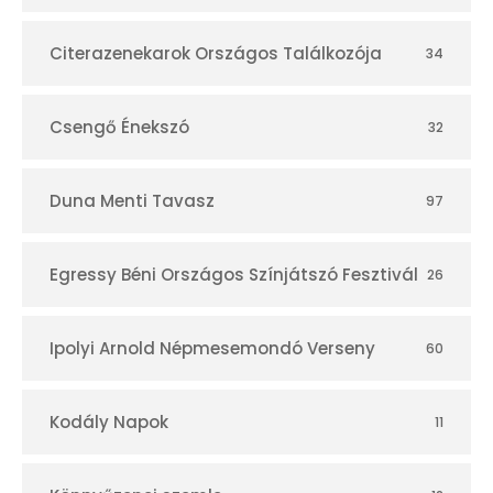
á
r
Citerazenekarok Országos Találkozója
34
Csengő Énekszó
32
Duna Menti Tavasz
97
Egressy Béni Országos Színjátszó Fesztivál
26
Ipolyi Arnold Népmesemondó Verseny
60
Kodály Napok
11