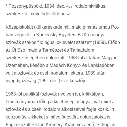
* Pozsonypüspöki, 1934. dec. 4. / irodalomkritikus,
szerkesztő, művelődéstörténész
Középiskoláit (külkereskedelmit, majd gimnáziumot) Po.-
ban végezte, a Komenský Egyetem BTK-n magyar–
szlovák szakos filológusi oklevelet szerzett (1959). Előbb
az Új Szó, majd a Természet és Társadalom
szerkesztőségében dolgozott, 1968-tól a Tatran Magyar
Üzemében, később a Madách Könyv- és Lapkiadóban
volt a szlovák és cseh irodalom lektora, 1989 után
nyugdíjazásáig (1991 dec.) szerkesztője.
1963-tól publikál (szlovák nyelven is), kritikáiban,
tanulmányaiban főleg a kisebbségi magyar, valamint a
szlovák és a cseh irodalom alkotásaival foglalkozik. Írt
képzőműv. cikkeket s művelődéstört. dolgozatokat is.
Foglalkozott Štefan Krèméry, Krammer Jenő, Schöpflin