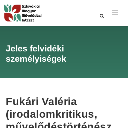
Jeles felvidéki
személyiségek
Fukári Valéria
(irodalomkritikus,
művelődéstörténész,