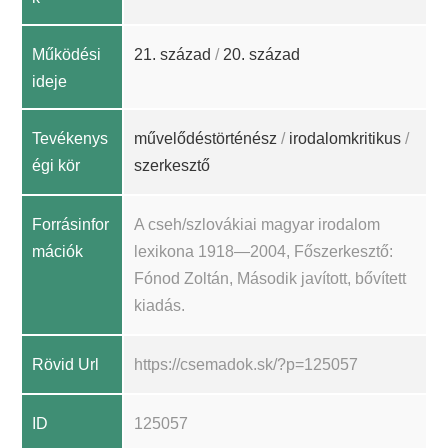
Működési
21. század
/
20. század
ideje
Tevékenys
művelődéstörténész
/
irodalomkritikus
/
égi kör
szerkesztő
Forrásinfor
A cseh/szlovákiai magyar irodalom
mációk
lexikona 1918—2004, Főszerkesztő:
Fónod Zoltán, Második javított, bővített
kiadás.
Rövid Url
https://csemadok.sk/?p=125057
ID
125057