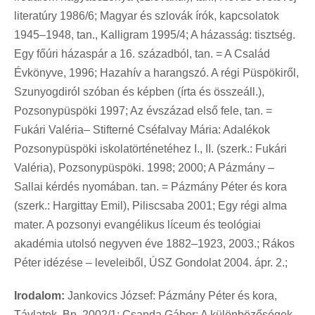
literatúry 1986/6; Magyar és szlovák írók, kapcsolatok
1945–1948, tan., Kalligram 1995/4; A házasság: tisztség.
Egy főúri házaspár a 16. századból, tan. = A Család
Évkönyve, 1996; Hazahív a harangszó. A régi Püspökiről,
Szunyogdiról szóban és képben (írta és összeáll.),
Pozsonypüspöki 1997; Az évszázad első fele, tan. =
Fukári Valéria– Stifterné Cséfalvay Mária: Adalékok
Pozsonypüspöki iskolatörténetéhez I., II. (szerk.: Fukári
Valéria), Pozsonypüspöki. 1998; 2000; A Pázmány –
Sallai kérdés nyomában. tan. = Pázmány Péter és kora
(szerk.: Hargittay Emil), Piliscsaba 2001; Egy régi alma
mater. A pozsonyi evangélikus líceum és teológiai
akadémia utolsó negyven éve 1882–1923, 2003.; Rákos
Péter idézése – leveleiből, ÚSZ Gondolat 2004. ápr. 2.;
Irodalom:
Jankovics József: Pázmány Péter és kora,
Távlatok, Bp. 2002/1; Csanda Gábor: A különbözőségek