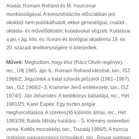
Aladár, Romain Rolland és M. Yourcenar
munkásságával. A konszolidációs időszakban pol.
okokból nem publikálhatott, ekkor genealógiai, család-,
oktatás- és művelődéstört. kutatásokat végzett. Kutatásai
a po.-i ág. hitv. ev. líceum és teológiai akadémia 19. és
20. századi tevékenységére is kiterjedtek.
Művek:
Megtudtam, hogy élsz (Rácz Olivér regénye),
rec., ÚIfj 1965. ápr. 6.; Romain Rolland idézése, tan., ISZ
1966/2; Jegyzetek a fiatal szlovák prózáról (1961–1967),
tan., ISZ 1968/2–3; Krammer Jenő emlékezete, tan., ISZ
1974/1; Ján Johanides: A betétkönyv balladája, rec., Hét
1981/25; Karel Èapek: Egy tisztes polgár
meghurcoltatása. A szerkesztő különös álmai, rec., Hét
1983/39; Babits Mihály halálára – Š. Krèméry ismeretlen
verse. Kettős mozaikkép, tan., Tiszatáj 1986/5; A francia
irodalom nagyasszonya (szlovákul), tan., Revue svetovej