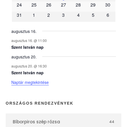
é
24
25
26
27
28
29
30
31
1
2
3
4
5
6
n
y
augusztus 16.
augusztus 16. @ 11:00
e
Szent István nap
augusztus 20.
k
augusztus 20. @ 16:30
n
Szent István nap
Naptár megtekintése
a
p
ORSZÁGOS RENDEZVÉNYEK
t
Bíborpiros szép rózsa
44