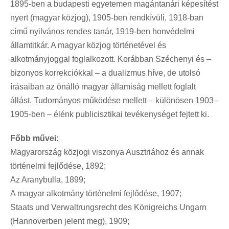
1895-ben a budapesti egyetemen magántanári képesítést
nyert (magyar közjog), 1905-ben rendkívüli, 1918-ban
című nyilvános rendes tanár, 1919-ben honvédelmi
államtitkár. A magyar közjog történetével és
alkotmányjoggal foglalkozott. Korábban Széchenyi és –
bizonyos korrekciókkal – a dualizmus híve, de utolsó
írásaiban az önálló magyar államiság mellett foglalt
állást. Tudományos működése mellett – különösen 1903–
1905-ben – élénk publicisztikai tevékenységet fejtett ki.
Főbb művei:
Magyarország közjogi viszonya Ausztriához és annak
történelmi fejlődése, 1892;
Az Aranybulla, 1899;
A magyar alkotmány történelmi fejlődése, 1907;
Staats und Verwaltrungsrecht des Königreichs Ungarn
(Hannoverben jelent meg), 1909;