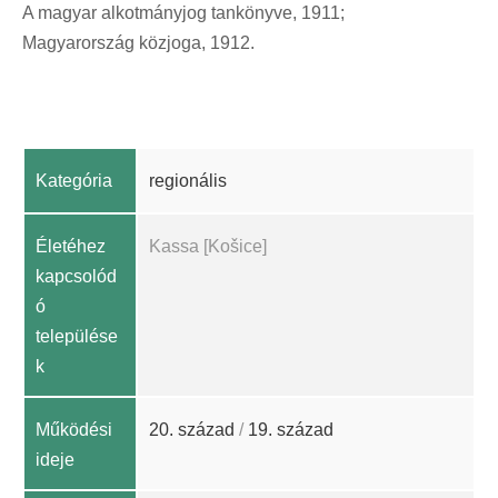
A magyar alkotmányjog tankönyve, 1911;
Magyarország közjoga, 1912.
Kategória
regionális
Életéhez
Kassa [Košice]
kapcsolód
ó
települése
k
Működési
20. század
/
19. század
ideje