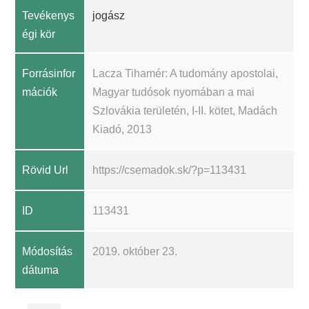
Tevékenys
jogász
égi kör
Forrásinfor
Lacza Tihamér: A tudomány apostolai,
mációk
Magyar tudósok nyomában a mai
Szlovákia területén, I-II. kötet, Madách
Kiadó, 2013
Rövid Url
https://csemadok.sk/?p=113431
ID
113431
Módosítás
2019. október 23.
dátuma