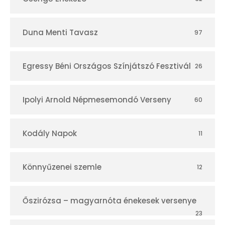
Duna Menti Tavasz
97
Egressy Béni Országos Színjátszó Fesztivál
26
Ipolyi Arnold Népmesemondó Verseny
60
Kodály Napok
11
Könnyűzenei szemle
12
Őszirózsa – magyarnóta énekesek versenye
23