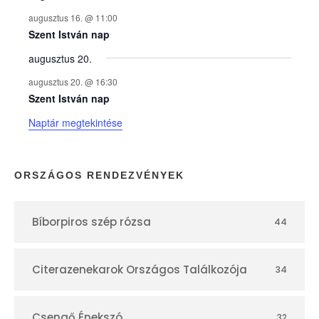
y
augusztus 16. @ 11:00
e
Szent István nap
augusztus 20.
k
augusztus 20. @ 16:30
n
Szent István nap
Naptár megtekintése
a
p
ORSZÁGOS RENDEZVÉNYEK
t
Bíborpiros szép rózsa
44
á
r
Citerazenekarok Országos Találkozója
34
Csengő Énekszó
32