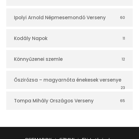
Ipolyi Arnold Népmesemondó Verseny
60
Kodály Napok
11
Könnyűzenei szemle
12
Őszirózsa – magyarnóta énekesek versenye
23
Tompa Mihály Országos Verseny
65