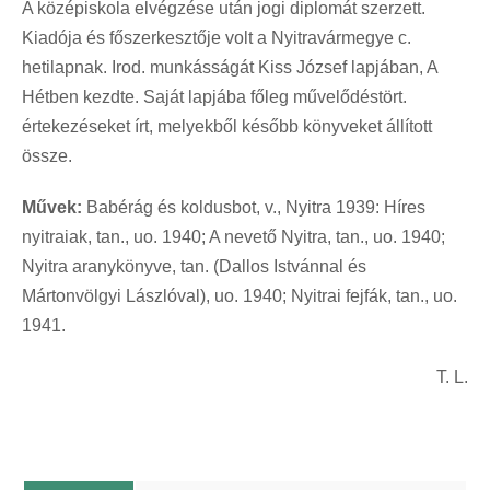
A középiskola elvégzése után jogi diplomát szerzett.
Kiadója és főszerkesztője volt a Nyitravármegye c.
hetilapnak. Irod. munkásságát Kiss József lapjában, A
Hétben kezdte. Saját lapjába főleg művelődéstört.
értekezéseket írt, melyekből később könyveket állított
össze.
Művek:
Babérág és koldusbot, v., Nyitra 1939: Híres
nyitraiak, tan., uo. 1940; A nevető Nyitra, tan., uo. 1940;
Nyitra aranykönyve, tan. (Dallos Istvánnal és
Mártonvölgyi Lászlóval), uo. 1940; Nyitrai fejfák, tan., uo.
1941.
T. L.