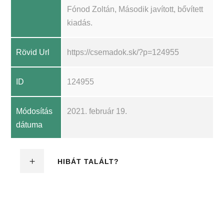
Fónod Zoltán, Második javított, bővített
kiadás.
Rövid Url
https://csemadok.sk/?p=124955
ID
124955
Módosítás
2021. február 19.
dátuma
HIBÁT TALÁLT?