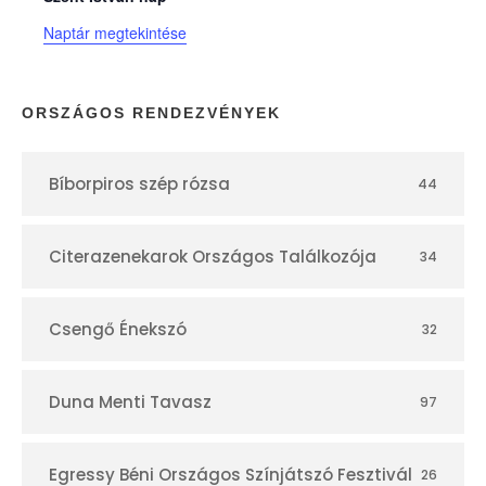
n
Naptár megtekintése
a
p
ORSZÁGOS RENDEZVÉNYEK
t
Bíborpiros szép rózsa
44
á
r
Citerazenekarok Országos Találkozója
34
Csengő Énekszó
32
Duna Menti Tavasz
97
Egressy Béni Országos Színjátszó Fesztivál
26