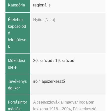
Kategória
regionális
Életéhez
Nyitra [Nitra]
kapcsolód
ó
települése
k
Működési
20. század
/
19. század
ideje
Tevékenys
író
/
lapszerkesztő
égi kör
Forrásinfor
A cseh/szlovákiai magyar irodalom
mációk
lexikona 1918—2004, Főszerkesztő: