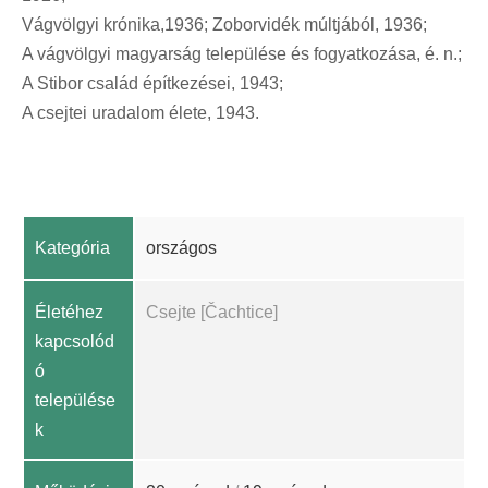
Vágvölgyi krónika,1936; Zoborvidék múltjából, 1936;
A vágvölgyi magyarság települése és fogyatkozása, é. n.;
A Stibor család építkezései, 1943;
A csejtei uradalom élete, 1943.
Kategória
országos
Életéhez
Csejte [Čachtice]
kapcsolód
ó
települése
k