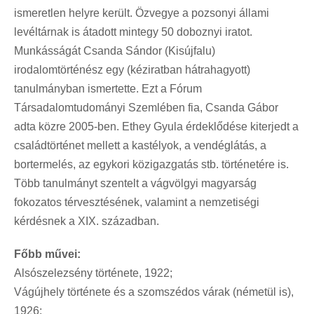
ismeretlen helyre került. Özvegye a pozsonyi állami
levéltárnak is átadott mintegy 50 doboznyi iratot.
Munkásságát Csanda Sándor (Kisújfalu)
irodalomtörténész egy (kéziratban hátrahagyott)
tanulmányban ismertette. Ezt a Fórum
Társadalomtudományi Szemlében fia, Csanda Gábor
adta közre 2005-ben. Ethey Gyula érdeklődése kiterjedt a
családtörténet mellett a kastélyok, a vendéglátás, a
bortermelés, az egykori közigazgatás stb. történetére is.
Több tanulmányt szentelt a vágvölgyi magyarság
fokozatos térvesztésének, valamint a nemzetiségi
kérdésnek a XIX. században.
Főbb művei:
Alsószelezsény története, 1922;
Vágújhely története és a szomszédos várak (németül is),
1926;