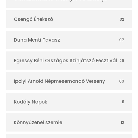
r
Csengő Énekszó
32
Duna Menti Tavasz
97
Egressy Béni Országos Színjátszó Fesztivál
26
Ipolyi Arnold Népmesemondó Verseny
60
Kodály Napok
11
Könnyűzenei szemle
12