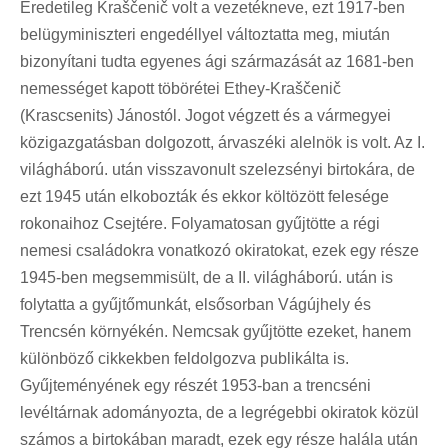
Eredetileg Kraščenič volt a vezetékneve, ezt 1917-ben
belügyminiszteri engedéllyel változtatta meg, miután
bizonyítani tudta egyenes ági származását az 1681-ben
nemességet kapott töbörétei Ethey-Kraščenič
(Krascsenits) Jánostól. Jogot végzett és a vármegyei
közigazgatásban dolgozott, árvaszéki alelnök is volt. Az I.
világháború. után visszavonult szelezsényi birtokára, de
ezt 1945 után elkobozták és ekkor költözött felesége
rokonaihoz Csejtére. Folyamatosan gyűjtötte a régi
nemesi családokra vonatkozó okiratokat, ezek egy része
1945-ben megsemmisült, de a II. világháború. után is
folytatta a gyűjtőmunkát, elsősorban Vágújhely és
Trencsén környékén. Nemcsak gyűjtötte ezeket, hanem
különböző cikkekben feldolgozva publikálta is.
Gyűjteményének egy részét 1953-ban a trencséni
levéltárnak adományozta, de a legrégebbi okiratok közül
számos a birtokában maradt, ezek egy része halála után