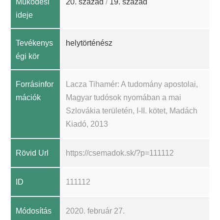
Működési
20. század
/
19. század
ideje
Tevékenys
helytörténész
égi kör
Forrásinfor
Lacza Tihamér: A tudomány apostolai,
mációk
Magyar tudósok nyomában a mai
Szlovákia területén, I-II. kötet, Madách
Kiadó, 2013
Rövid Url
https://csemadok.sk/?p=111112
ID
111112
Módosítás
2020. február 27.