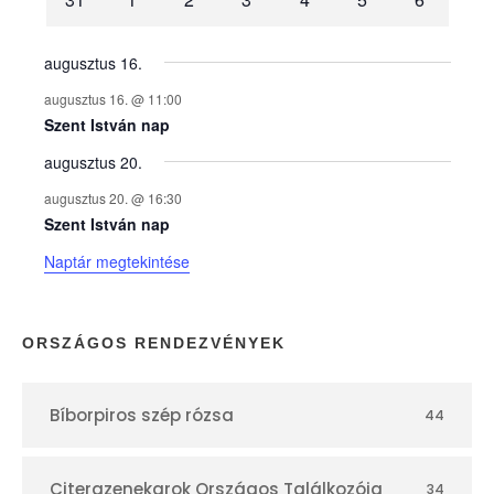
n
y
augusztus 16.
augusztus 16. @ 11:00
e
Szent István nap
augusztus 20.
k
augusztus 20. @ 16:30
n
Szent István nap
Naptár megtekintése
a
p
ORSZÁGOS RENDEZVÉNYEK
t
Bíborpiros szép rózsa
44
á
Citerazenekarok Országos Találkozója
34