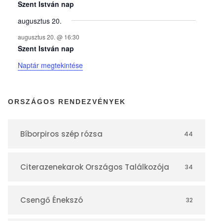
y
Szent István nap
augusztus 20.
e
augusztus 20. @ 16:30
Szent István nap
k
Naptár megtekintése
n
ORSZÁGOS RENDEZVÉNYEK
a
Bíborpiros szép rózsa
44
p
Citerazenekarok Országos Találkozója
34
t
á
Csengő Énekszó
32