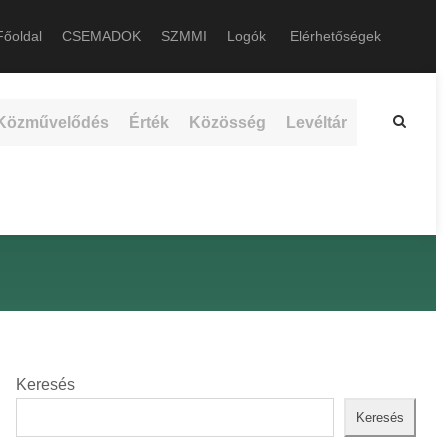
őoldal
CSEMADOK
SZMMI
Logók
Elérhetőségek
Közművelődés
Érték
Közösség
Levéltár
Keresés
Keresés