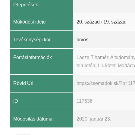
települések
Működési ideje
20. század
/
19. század
Tevékenységi kör
orvos
Forrásinformációk
Lacza Tihamér: A tudomány
területén, I-II. kötet, Madá
Rövid Url
https://csemadok.sk/?p=11
ID
117636
Módosítás dátuma
2020. január 23.