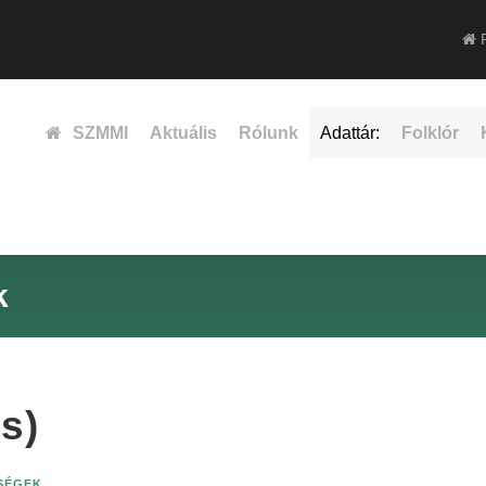
F
SZMMI
Aktuális
Rólunk
Adattár:
Folklór
k
s)
ISÉGEK