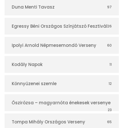
r
Duna Menti Tavasz
97
Egressy Béni Országos Színjátszó Fesztivál
26
Ipolyi Arnold Népmesemondó Verseny
60
Kodály Napok
11
Könnyűzenei szemle
12
Őszirózsa – magyarnóta énekesek versenye
23
Tompa Mihály Országos Verseny
65