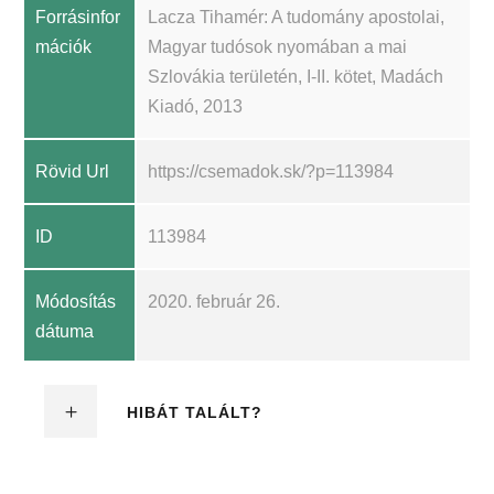
Forrásinfor
Lacza Tihamér: A tudomány apostolai,
mációk
Magyar tudósok nyomában a mai
Szlovákia területén, I-II. kötet, Madách
Kiadó, 2013
Rövid Url
https://csemadok.sk/?p=113984
ID
113984
Módosítás
2020. február 26.
dátuma
HIBÁT TALÁLT?