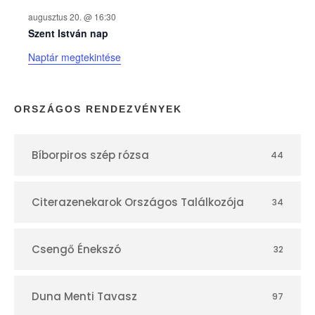
k
augusztus 20. @ 16:30
n
Szent István nap
Naptár megtekintése
a
p
ORSZÁGOS RENDEZVÉNYEK
t
Bíborpiros szép rózsa
44
á
r
Citerazenekarok Országos Találkozója
34
Csengő Énekszó
32
Duna Menti Tavasz
97