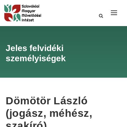
Jeles felvidéki
személyiségek
Dömötör László
(jogász, méhész,
szakíró)