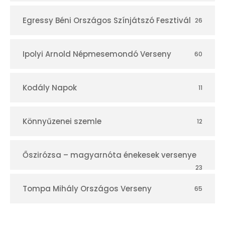
Egressy Béni Országos Színjátszó Fesztivál
26
Ipolyi Arnold Népmesemondó Verseny
60
Kodály Napok
11
Könnyűzenei szemle
12
Őszirózsa – magyarnóta énekesek versenye
23
Tompa Mihály Országos Verseny
65