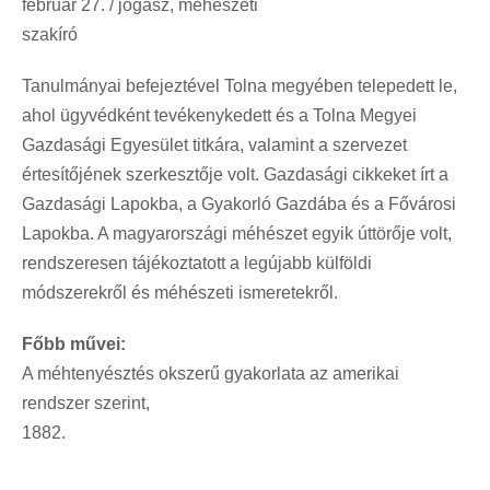
február 27. / jogász, méhészeti
szakíró
Tanulmányai befejeztével Tolna megyében telepedett le,
ahol ügyvédként tevékenykedett és a Tolna Megyei
Gazdasági Egyesület titkára, valamint a szervezet
értesítőjének szerkesztője volt. Gazdasági cikkeket írt a
Gazdasági Lapokba, a Gyakorló Gazdába és a Fővárosi
Lapokba. A magyarországi méhészet egyik úttörője volt,
rendszeresen tájékoztatott a legújabb külföldi
módszerekről és méhészeti ismeretekről.
Főbb művei:
A méhtenyésztés okszerű gyakorlata az amerikai
rendszer szerint,
1882.