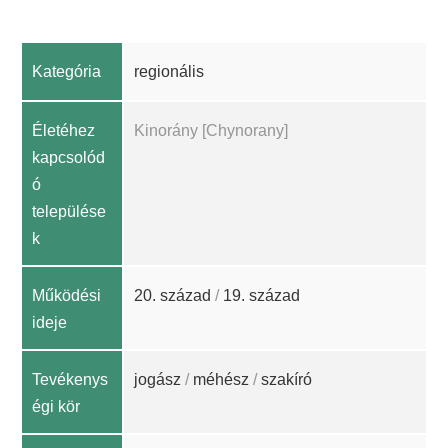
Kategória
regionális
Életéhez
Kinorány [Chynorany]
kapcsolód
ó
települése
k
Működési
20. század
/
19. század
ideje
Tevékenys
jogász
/
méhész
/
szakíró
égi kör