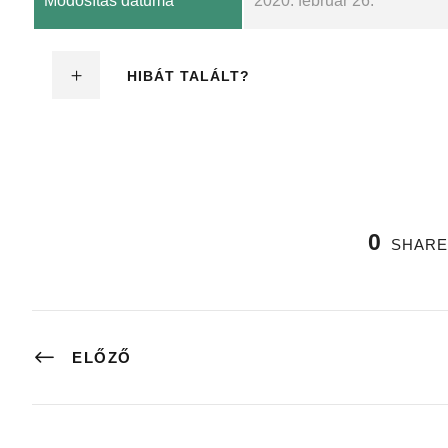
Módosítás dátuma
2020. február 26.
HIBÁT TALÁLT?
0
SHARE
ELŐZŐ