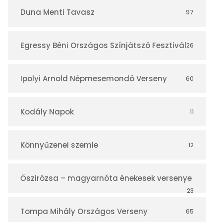
r
Duna Menti Tavasz
97
Egressy Béni Országos Színjátszó Fesztivál
26
Ipolyi Arnold Népmesemondó Verseny
60
Kodály Napok
11
Könnyűzenei szemle
12
Őszirózsa – magyarnóta énekesek versenye
23
Tompa Mihály Országos Verseny
65