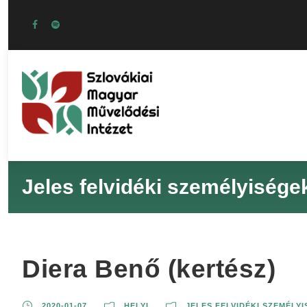
Jeles felvidéki személyisége
Diera Benő (kertész)
2020-01-07
HELYI
JELES FELVIDÉKI SZEMÉLY