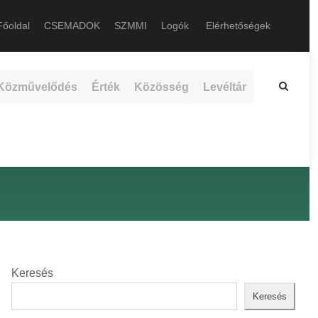
őoldal
CSEMADOK
SZMMI
Logók
Elérhetőségek
Közművelődés
Érték
Közösség
Levéltár
Keresés
Keresés