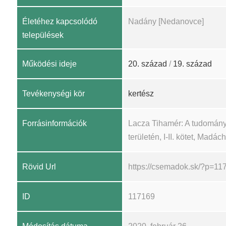
Életéhez kapcsolódó
Nadány [Nedanovce]
települések
Működési ideje
20. század
/
19. század
Tevékenységi kör
kertész
Forrásinformációk
Lacza Tihamér: A tudomány
területén, I-II. kötet, Madá
Rövid Url
https://csemadok.sk/?p=11
ID
117169