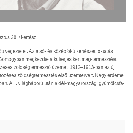
ztus 28. / kertész
t végezte el. Az alsó- és középfokú kertészeti oktatás
 Somogyban megkezdte a külterjes kertimag-termesztést.
ntözéses zöldségtermesztő üzemet. 1912–1913-ban az új
ntözéses zöldségtermesztés első üzemterveit. Nagy érdemei
an. A II. világháború után a dél-magyarországi gyümölcsfa-