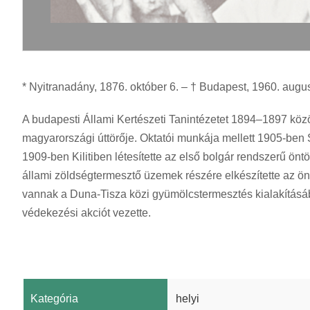
* Nyitranadány, 1876. október 6. – † Budapest, 1960. augus
A budapesti Állami Kertészeti Tanintézetet 1894–1897 közöt
magyarországi úttörője. Oktatói munkája mellett 1905-ben
1909-ben Kilitiben létesítette az első bolgár rendszerű ö
állami zöldségtermesztő üzemek részére elkészítette az ö
vannak a Duna-Tisza közi gyümölcstermesztés kialakításáb
védekezési akciót vezette.
Kategória
helyi