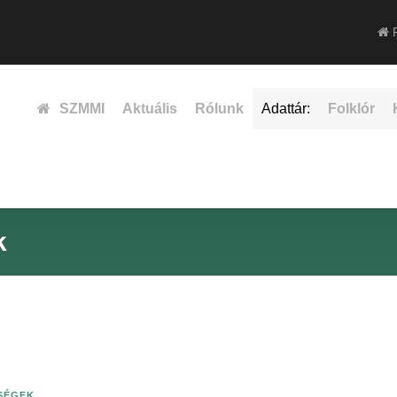
F
SZMMI
Aktuális
Rólunk
Adattár:
Folklór
k
ISÉGEK