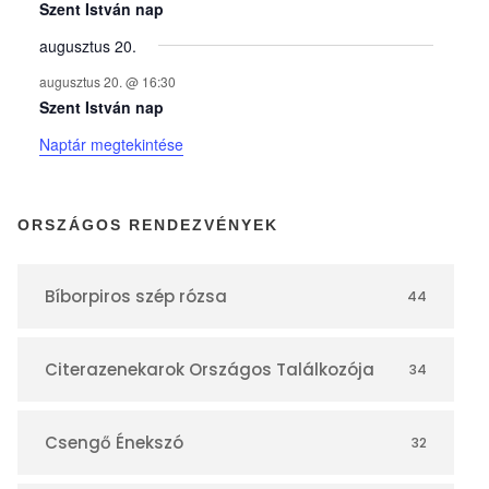
y
Szent István nap
augusztus 20.
e
augusztus 20. @ 16:30
Szent István nap
k
Naptár megtekintése
n
ORSZÁGOS RENDEZVÉNYEK
a
Bíborpiros szép rózsa
44
p
Citerazenekarok Országos Találkozója
34
t
á
Csengő Énekszó
32