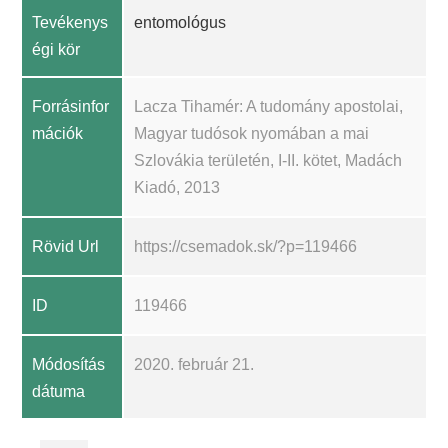
Tevékenys
entomológus
égi kör
Forrásinfor
Lacza Tihamér: A tudomány apostolai,
mációk
Magyar tudósok nyomában a mai
Szlovákia területén, I-II. kötet, Madách
Kiadó, 2013
Rövid Url
https://csemadok.sk/?p=119466
ID
119466
Módosítás
2020. február 21.
dátuma