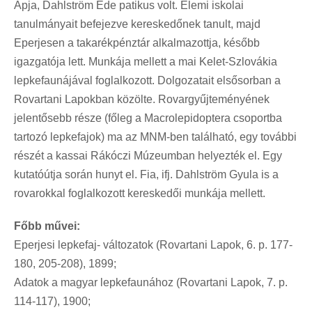
Apja, Dahlström Ede patikus volt. Elemi iskolai
tanulmányait befejezve kereskedőnek tanult, majd
Eperjesen a takarékpénztár alkalmazottja, később
igazgatója lett. Munkája mellett a mai Kelet-Szlovákia
lepkefaunájával foglalkozott. Dolgozatait elsősorban a
Rovartani Lapokban közölte. Rovargyűjteményének
jelentősebb része (főleg a Macrolepidoptera csoportba
tartozó lepkefajok) ma az MNM-ben található, egy további
részét a kassai Rákóczi Múzeumban helyezték el. Egy
kutatóútja során hunyt el. Fia, ifj. Dahlström Gyula is a
rovarokkal foglalkozott kereskedői munkája mellett.
Főbb művei:
Eperjesi lepkefaj- változatok (Rovartani Lapok, 6. p. 177-
180, 205-208), 1899;
Adatok a magyar lepkefaunához (Rovartani Lapok, 7. p.
114-117), 1900;