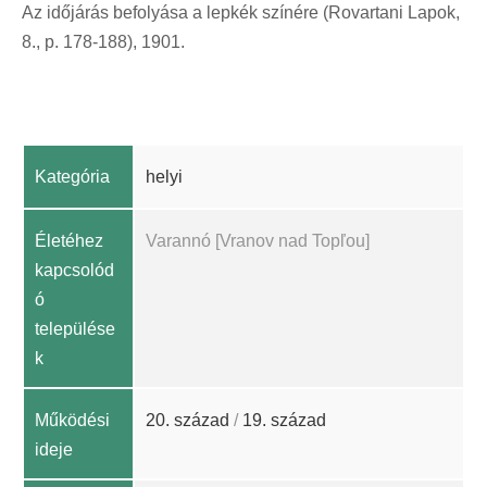
Az időjárás befolyása a lepkék színére (Rovartani Lapok,
8., p. 178-188), 1901.
Kategória
helyi
Életéhez
Varannó [Vranov nad Topľou]
kapcsolód
ó
települése
k
Működési
20. század
/
19. század
ideje