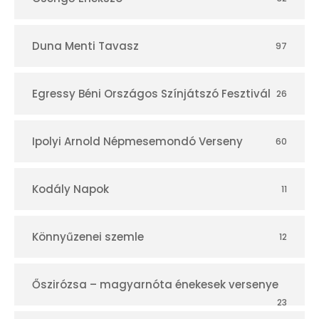
Duna Menti Tavasz
97
Egressy Béni Országos Színjátszó Fesztivál
26
Ipolyi Arnold Népmesemondó Verseny
60
Kodály Napok
11
Könnyűzenei szemle
12
Őszirózsa – magyarnóta énekesek versenye
23