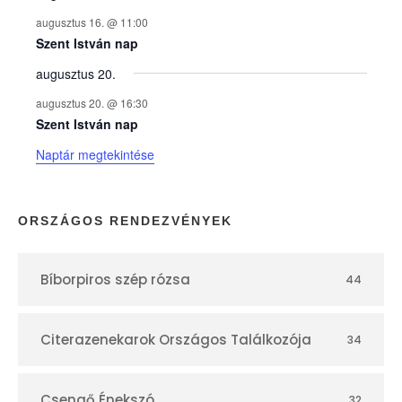
y
augusztus 16. @ 11:00
e
Szent István nap
augusztus 20.
k
augusztus 20. @ 16:30
n
Szent István nap
Naptár megtekintése
a
p
ORSZÁGOS RENDEZVÉNYEK
t
Bíborpiros szép rózsa
44
á
r
Citerazenekarok Országos Találkozója
34
Csengő Énekszó
32