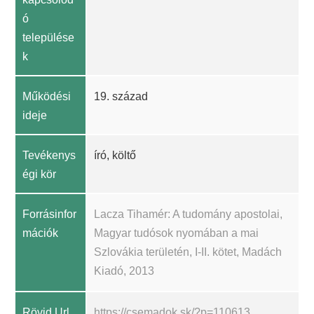
ó
települése
k
Működési
19. század
ideje
Tevékenys
író, költő
égi kör
Forrásinfor
Lacza Tihamér: A tudomány apostolai,
mációk
Magyar tudósok nyomában a mai
Szlovákia területén, I-II. kötet, Madách
Kiadó, 2013
Rövid Url
https://csemadok.sk/?p=110613