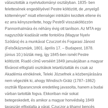
választották a nyelvtudományi osztályban. 1835- ben
felettesének engedélyével Pestre költözött, de „enyelgő
költeményei” miatt ellenségei intrikálni kezdtek ellene és
ez arra kényszerítette, hogy Pestről visszaköltözzön
Pannonhalmára és néhány évig ott tanítson. Az MTA egy
nagyszótár kiadását vette fontolóra (Magyar Nyelv
Szótára) és a munkával Czuczort és Fogarasi Jánost
(Felsőkázsmárk, 1801. április 17. – Budapest, 1878.
június 10.) bízták meg, így 1845-ben ismét Pestre
költözött. Riadó című verséért 1849 januárjában a magyar
fővárost elfoglaló osztrákok letartóztatták és csak az
Akadémia elnökének, Teleki Józsefnek a közbenjárására
nem végezték ki, ahogy Windisch-Grätz (1787–1862)
osztrák főparancsnok eredetileg javasolta, hanem a budai
várban tartották fogva. Ekkoriban már sokat
betegeskedett, és amikor a magyar honvédség 1849
tavaszán elfoglalta a várat, Czuczor a tihanyi bencés