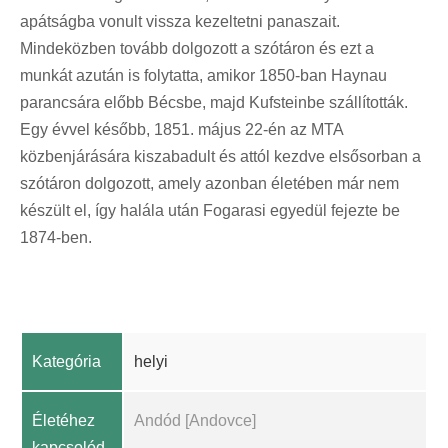
apátságba vonult vissza kezeltetni panaszait.
Mindeközben tovább dolgozott a szótáron és ezt a
munkát azután is folytatta, amikor 1850-ban Haynau
parancsára előbb Bécsbe, majd Kufsteinbe szállították.
Egy évvel később, 1851. május 22-én az MTA
közbenjárására kiszabadult és attól kezdve elsősorban a
szótáron dolgozott, amely azonban életében már nem
készült el, így halála után Fogarasi egyedül fejezte be
1874-ben.
Kategória
helyi
Életéhez
Andód [Andovce]
kapcsolód