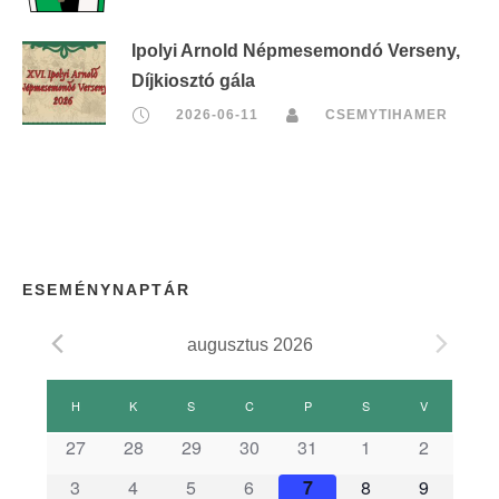
Ipolyi Arnold Népmesemondó Verseny,
Díjkiosztó gála
2026-06-11
CSEMYTIHAMER
ESEMÉNYNAPTÁR
augusztus 2026
E
H
HÉTFŐ
K
KEDD
S
SZERDA
C
CSÜTÖRTÖK
P
PÉNTEK
S
SZOMBAT
V
VASÁRNAP
s
27
28
29
30
31
1
2
3
4
5
6
7
8
9