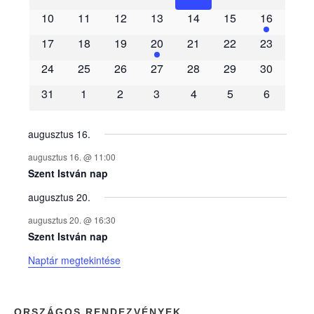
e
10
11
12
13
14
15
16
m
17
18
19
20
21
22
23
é
24
25
26
27
28
29
30
31
1
2
3
4
5
6
n
y
augusztus 16.
augusztus 16. @ 11:00
e
Szent István nap
augusztus 20.
k
augusztus 20. @ 16:30
n
Szent István nap
Naptár megtekintése
a
p
ORSZÁGOS RENDEZVÉNYEK