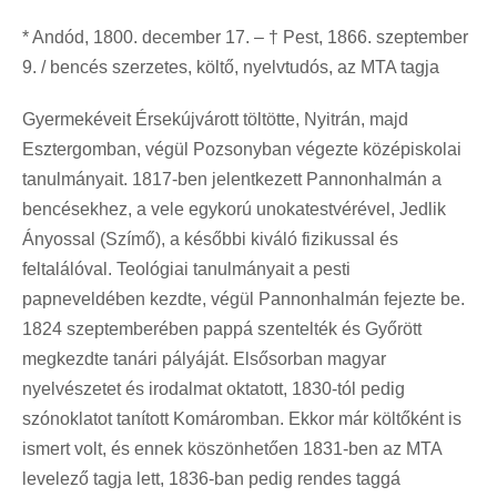
* Andód, 1800. december 17. – † Pest, 1866. szeptember
9. / bencés szerzetes, költő, nyelvtudós, az MTA tagja
Gyermekéveit Érsekújvárott töltötte, Nyitrán, majd
Esztergomban, végül Pozsonyban végezte középiskolai
tanulmányait. 1817-ben jelentkezett Pannonhalmán a
bencésekhez, a vele egykorú unokatestvérével, Jedlik
Ányossal (Szímő), a későbbi kiváló fizikussal és
feltalálóval. Teológiai tanulmányait a pesti
papneveldében kezdte, végül Pannonhalmán fejezte be.
1824 szeptemberében pappá szentelték és Győrött
megkezdte tanári pályáját. Elsősorban magyar
nyelvészetet és irodalmat oktatott, 1830-tól pedig
szónoklatot tanított Komáromban. Ekkor már költőként is
ismert volt, és ennek köszönhetően 1831-ben az MTA
levelező tagja lett, 1836-ban pedig rendes taggá