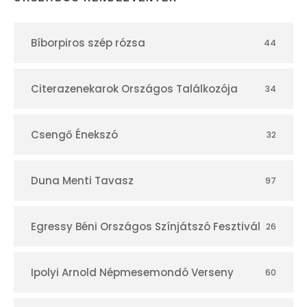
t
Bíborpiros szép rózsa
44
á
r
Citerazenekarok Országos Találkozója
34
Csengő Énekszó
32
Duna Menti Tavasz
97
Egressy Béni Országos Színjátszó Fesztivál
26
Ipolyi Arnold Népmesemondó Verseny
60