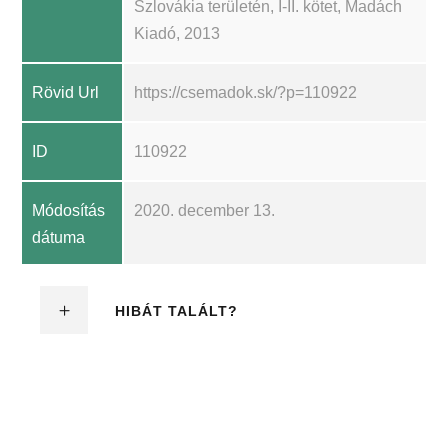
Szlovákia területén, I-II. kötet, Madách
Kiadó, 2013
Rövid Url
https://csemadok.sk/?p=110922
ID
110922
Módosítás
2020. december 13.
dátuma
HIBÁT TALÁLT?