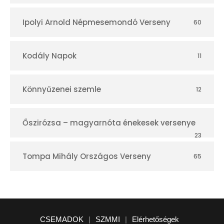
Ipolyi Arnold Népmesemondó Verseny
60
Kodály Napok
11
Könnyűzenei szemle
12
Őszirózsa – magyarnóta énekesek versenye
23
Tompa Mihály Országos Verseny
65
CSEMADOK
|
SZMMI
|
Elérhetőségek