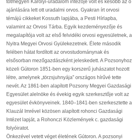
tótmegyeri Károlyi-uradalom intézője volt és később az ő
ajánlására lett ott uradalmi orvos. Gyakran írt orvosi
témájú cikkeket Kossuth lapjába, a Pesti Hírlapba,
valamint az Orvosi Tárba. Egyik kezdeményezője és
megalapítója volt az első felvidéki orvosi egyesületnek, a
Nyitra Megyei Orvosi Gyülekezetnek. Élete második
felében hátat fordított az orvostudománynak és
elsősorban mezőgazdászként jeleskedett. A Pozsonyhoz
közeli Gútoron 1851-ben egy korszerű juhászatot hozott
létre, amelynek „törzsjuhnyája” országos hírűvé tette
nevét. Az 1861-ben alapított Pozsony Megyei Gazdasági
Egyesület alelnöke és évekig egyik szerkesztője volt az
egyesület évkönyveinek. 1840–1841-ben szerkesztette a
Klauzál Imrével közösen alapított rohonci Gazdasági
Intézet lapját, a Rohonczi Közlemények c. gazdasági
folyóiratot.
Önkezével vetett véget életének Gútoron. A pozsonyi