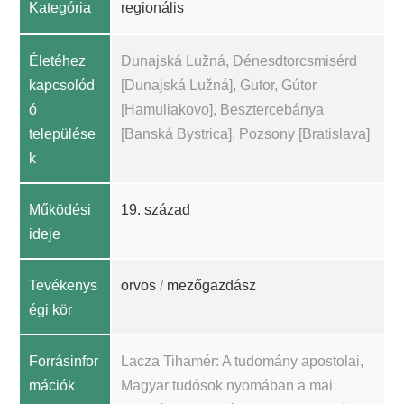
Kategória
regionális
Életéhez
Dunajská Lužná, Dénesdtorcsmisérd
kapcsolód
[Dunajská Lužná], Gutor, Gútor
ó
[Hamuliakovo], Besztercebánya
települése
[Banská Bystrica], Pozsony [Bratislava]
k
Működési
19. század
ideje
Tevékenys
orvos
/
mezőgazdász
égi kör
Forrásinfor
Lacza Tihamér: A tudomány apostolai,
mációk
Magyar tudósok nyomában a mai