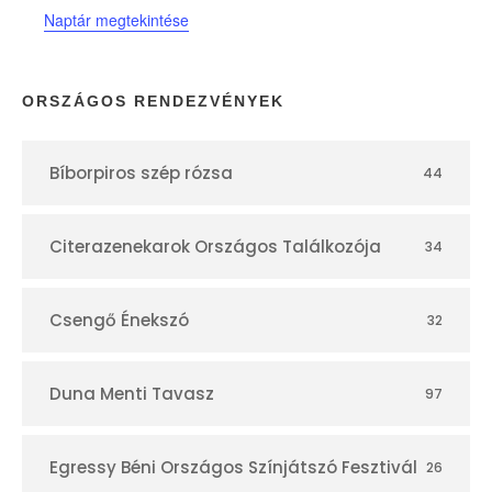
Naptár megtekintése
a
p
ORSZÁGOS RENDEZVÉNYEK
t
Bíborpiros szép rózsa
44
á
r
Citerazenekarok Országos Találkozója
34
Csengő Énekszó
32
Duna Menti Tavasz
97
Egressy Béni Országos Színjátszó Fesztivál
26