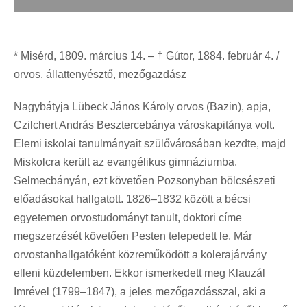
* Misérd, 1809. március 14. – † Gútor, 1884. február 4. /
orvos, állattenyésztő, mezőgazdász
Nagybátyja Lübeck János Károly orvos (Bazin), apja,
Czilchert András Besztercebánya városkapitánya volt.
Elemi iskolai tanulmányait szülővárosában kezdte, majd
Miskolcra került az evangélikus gimnáziumba.
Selmecbányán, ezt követően Pozsonyban bölcsészeti
előadásokat hallgatott. 1826–1832 között a bécsi
egyetemen orvostudományt tanult, doktori címe
megszerzését követően Pesten telepedett le. Már
orvostanhallgatóként közreműködött a kolerajárvány
elleni küzdelemben. Ekkor ismerkedett meg Klauzál
Imrével (1799–1847), a jeles mezőgazdásszal, aki a