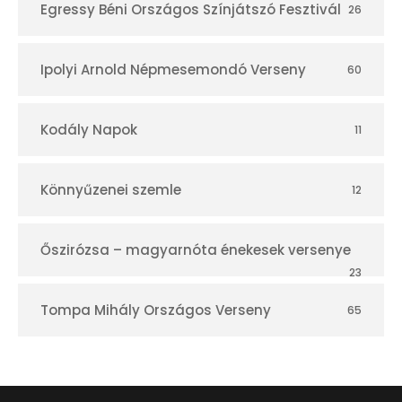
Egressy Béni Országos Színjátszó Fesztivál
26
Ipolyi Arnold Népmesemondó Verseny
60
Kodály Napok
11
Könnyűzenei szemle
12
Őszirózsa – magyarnóta énekesek versenye
23
Tompa Mihály Országos Verseny
65