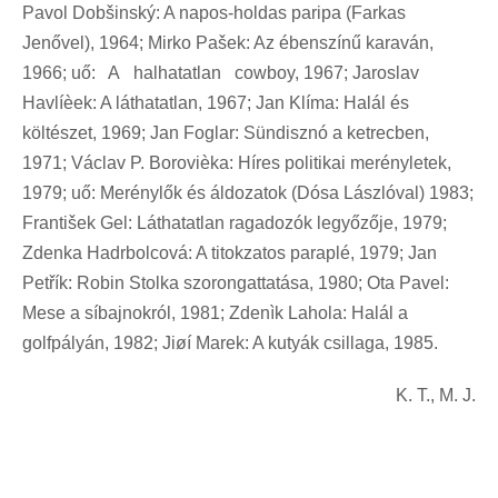
Pavol Dobšinský: A napos-holdas paripa (Farkas
Jenővel), 1964; Mirko Pašek: Az ébenszínű karaván,
1966; uő: A halhatatlan cowboy, 1967; Jaroslav
Havlíèek: A láthatatlan, 1967; Jan Klíma: Halál és
költészet, 1969; Jan Foglar: Sündisznó a ketrecben,
1971; Václav P. Borovièka: Híres politikai merényletek,
1979; uő: Merénylők és áldozatok (Dósa Lászlóval) 1983;
František Gel: Láthatatlan ragadozók legyőzője, 1979;
Zdenka Hadrbolcová: A titokzatos paraplé, 1979; Jan
Pet
ř
ík: Robin Stolka szorongattatása, 1980; Ota Pavel:
Mese a síbajnokról, 1981; Zdenìk Lahola: Halál a
golfpályán, 1982; Jiøí Marek: A kutyák csillaga, 1985.
K. T., M. J.