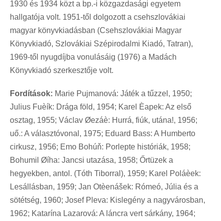
1930 és 1934 közt a bp.-i közgazdasági egyetem
hallgatója volt. 1951-től dolgozott a csehszlovákiai
magyar könyvkiadásban (Csehszlovákiai Magyar
Könyvkiadó, Szlovákiai Szépirodalmi Kiadó, Tatran),
1969-től nyugdíjba vonulásáig (1976) a Madách
Könyvkiadó szerkesztője volt.
Fordítások:
Marie Pujmanová: Játék a tűzzel, 1950;
Julius Fuèík: Drága föld, 1954; Karel Èapek: Az első
osztag, 1955; Václav Øezáè: Hurrá, fiúk, utána!, 1956;
uő.: A választóvonal, 1975; Eduard Bass: A Humberto
cirkusz, 1956; Emo Bohú
ň
: Porlepte históriák, 1958;
Bohumil Øíha: Jancsi utazása, 1958; Őrtüzek a
hegyekben, antol. (Tóth Tiborral), 1959; Karel Poláèek:
Lesállásban, 1959; Jan Otèenášek: Rómeó, Júlia és a
sötétség, 1960; Josef Pleva: Kislegény a nagyvárosban,
1962; Katarína Lazarová: A láncra vert sárkány, 1964;