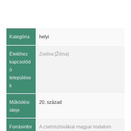
Kategória
helyi
Életéhez
Zsolna [Žilina]
kapcsolód
ó
települése
k
Működési
20. század
ideje
Forrásinfor
A cseh/szlovákiai magyar irodalom