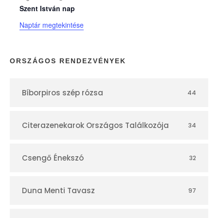
n
Szent István nap
Naptár megtekintése
a
p
ORSZÁGOS RENDEZVÉNYEK
t
Bíborpiros szép rózsa
44
á
r
Citerazenekarok Országos Találkozója
34
Csengő Énekszó
32
Duna Menti Tavasz
97