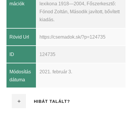
mációk
lexikona 1918—2004, Főszerkesztő:
Fónod Zoltán, Második javított, bővített
kiadás.
Rövid Url
https://csemadok.sk/?p=124735
ID
124735
Módosítás
2021. február 3.
dátuma
HIBÁT TALÁLT?